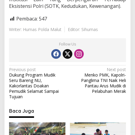
Eksistensi Polri (SOTK, Kedudukan, Kewenangan).
Pembaca:
547
Writer: Humas Polda Malut
Editor: Sihumas
Follow Us
P
Previous post
Next post
Dukung Program Mudik
Menko PMK, Kapolri-
o
Seru Bareng NU,
Panglima TNI Naik Heli
s
Kakorlantas Doakan
Pantau Arus Mudik di
Pemudik Selamat Sampai
Pelabuhan Merak
t
Tujuan
n
Baca Juga
a
v
i