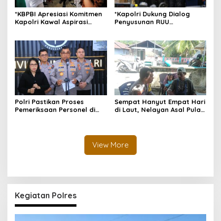
*KBPBI Apresiasi Komitmen
*Kapolri Dukung Dialog
Kapolri Kawal Aspirasi
Penyusunan RUU
dalam Pembahasan RUU
Ketenagakerjaan, Siap Jadi
Ketenagakerjaan*
Jembatan Aspirasi Buruh*
Polri Pastikan Proses
Sempat Hanyut Empat Hari
Pemeriksaan Personel di
di Laut, Nelayan Asal Pulau
Aceh Dilaksanakan Secara
Gebe Ditemukan Selamat di
Profesional dan
Pantai Tawakali Morotai
Transparan
Utara
View More
Kegiatan Polres