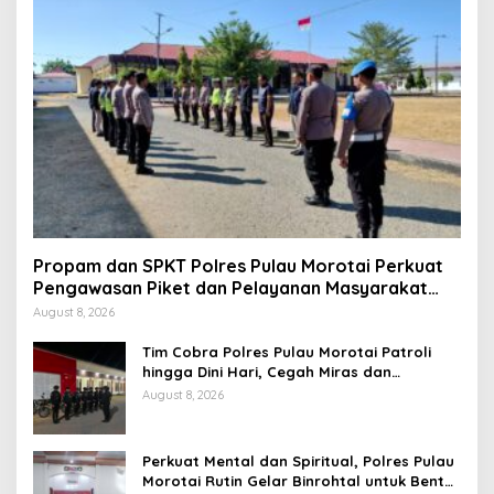
Propam dan SPKT Polres Pulau Morotai Perkuat
Pengawasan Piket dan Pelayanan Masyarakat
Selama 1×24 Jam
August 8, 2026
Tim Cobra Polres Pulau Morotai Patroli
hingga Dini Hari, Cegah Miras dan
Gangguan Kamtibmas
August 8, 2026
Perkuat Mental dan Spiritual, Polres Pulau
Morotai Rutin Gelar Binrohtal untuk Bentuk