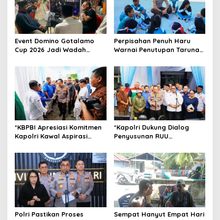
g
a
t
Event Domino Gotalamo
Perpisahan Penuh Haru
i
Cup 2026 Jadi Wadah
Warnai Penutupan Taruna
o
Silaturahmi dan Pererat
Bakti Akpol di Tidore
Kebersamaan Masyarakat
Kepulauan
n
Morotai
*KBPBI Apresiasi Komitmen
*Kapolri Dukung Dialog
Kapolri Kawal Aspirasi
Penyusunan RUU
dalam Pembahasan RUU
Ketenagakerjaan, Siap Jadi
Ketenagakerjaan*
Jembatan Aspirasi Buruh*
Polri Pastikan Proses
Sempat Hanyut Empat Hari