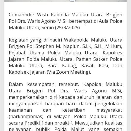
l
d
a
Comannder Wish Kapolda Maluku Utara Brigjen
M
Pol Drs. Waris Agono M.Si, bertempat di Aula Polda
a
Maluku Utara, Senin (25/3/2025)
l
u
k
Kegiatan yang di hadiri Wakapolda Maluku Utara
u
Brigjen Pol Stephen M. Napiun, S.I.K, S.H., M.Hum,
U
Pejabat Utama Polda Maluku Utara, Kapolres
t
Jajaran Polda Maluku Utara, Pamen Satker Polda
a
Maluku Utara, Para Kabag, Kasat, Kasi, Dan
r
a
Kapolsek Jajaran (Via Zoom Meeting).
,
B
Dalam kesempatan tersebut, Kapolda Maluku
e
Utara Brigjen Pol Drs. Waris Agono M.Si,
r
memperkenalkan diri kepada seluruh jajaran dan
i
k
menyampaikan harapan baru dalam pengelolaan
u
keamanan dan ketertiban masyarakat
t
(harkamtibmas) di wilayah Polda Maluku Utara
I
secara Prediktif dan proaktif, Mewujudkan Kualitas
s
i
pelayanan publik Polda Malut yang semakin