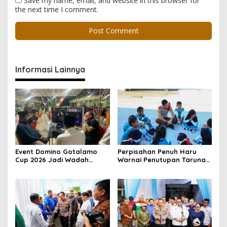
Save my name, email, and website in this browser for
the next time I comment.
Informasi Lainnya
Event Domino Gotalamo
Perpisahan Penuh Haru
Cup 2026 Jadi Wadah
Warnai Penutupan Taruna
Silaturahmi dan Pererat
Bakti Akpol di Tidore
Kebersamaan Masyarakat
Kepulauan
Morotai