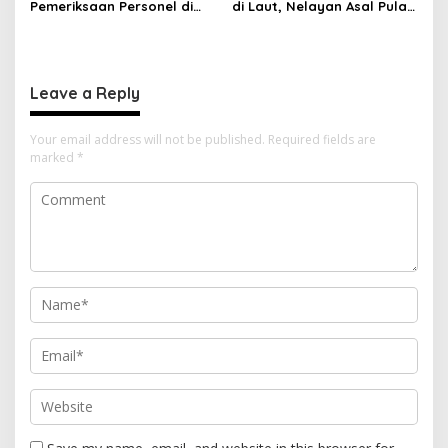
Pemeriksaan Personel di
di Laut, Nelayan Asal Pulau
Aceh Dilaksanakan Secara
Gebe Ditemukan Selamat di
Profesional dan
Pantai Tawakali Morotai
Transparan
Utara
Leave a Reply
Your email address will not be published.
Required fields are
marked
*