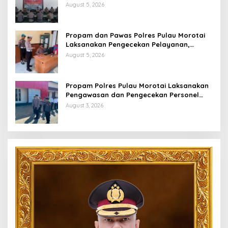
Personel Berintegritas
August 5, 2026
Propam dan Pawas Polres Pulau Morotai
Laksanakan Pengecekan Pelayanan,
Pastikan Masyarakat Mendapat
August 5, 2026
Pelayanan Optimal
Propam Polres Pulau Morotai Laksanakan
Pengawasan dan Pengecekan Personel
Saat Apel Serah Terima Piket Fungsi
August 3, 2026