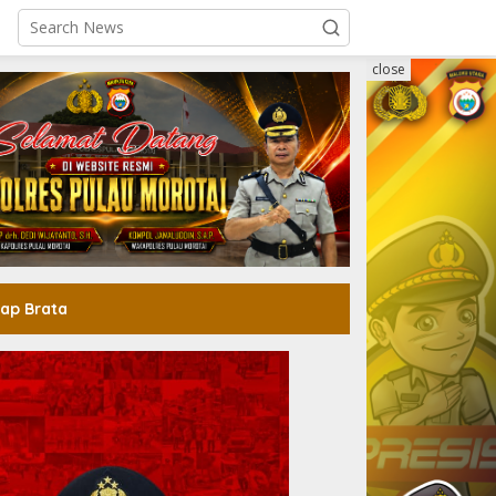
close
ap Brata