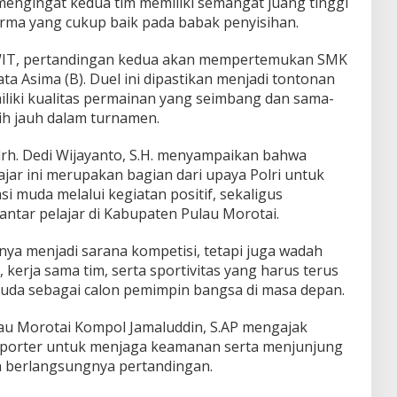
mengingat kedua tim memiliki semangat juang tinggi
rma yang cukup baik pada babak penyisihan.
 WIT, pertandingan kedua akan mempertemukan SMK
a Asima (B). Duel ini dipastikan menjadi tontonan
liki kualitas permainan yang seimbang dan sama-
ih jauh dalam turnamen.
rh. Dedi Wijayanto, S.H. menyampaikan bahwa
jar ini merupakan bagian dari upaya Polri untuk
muda melalui kegiatan positif, sekaligus
ntar pelajar di Kabupaten Pulau Morotai.
nya menjadi sarana kompetisi, tetapi juga wadah
 kerja sama tim, serta sportivitas yang harus terus
uda sebagai calon pemimpin bangsa di masa depan.
au Morotai Kompol Jamaluddin, S.AP mengajak
n suporter untuk menjaga keamanan serta menjunjung
lama berlangsungnya pertandingan.