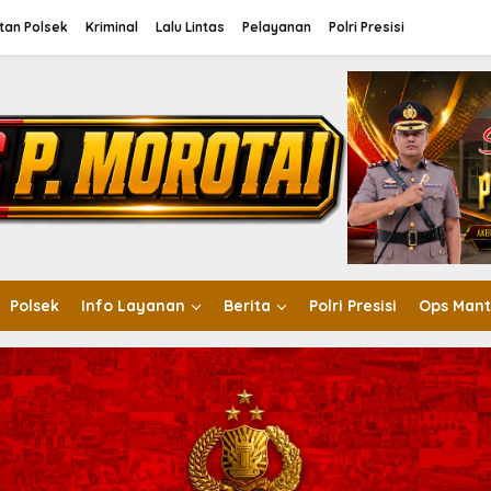
tan Polsek
Kriminal
Lalu Lintas
Pelayanan
Polri Presisi
Polsek
Info Layanan
Berita
Polri Presisi
Ops Mant