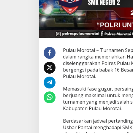
m
p
a
t
F
i
n
a
l
M
Pulau Morotai – Turnamen Sep
a
dalam rangka memeriahkan Ha
l
diselenggarakan Polres Pulau
a
bergengsi pada babak 16 Besar
m
I
Pulau Morotai.
n
i
Memasuki fase gugur, persaing
berjuang maksimal untuk meng
turnamen yang menjadi salah sa
Kabupaten Pulau Morotai.
Berdasarkan jadwal pertandin
Usbar Pantai menghadapi SMK N