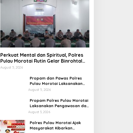
Perkuat Mental dan Spiritual, Polres
Pulau Morotai Rutin Gelar Binrohtal
untuk Bentuk Personel Berintegritas
August 5, 2026
Propam dan Pawas Polres
Pulau Morotai Laksanakan
Pengecekan Pelayanan,
August 5, 2026
Pastikan Masyarakat
Mendapat Pelayanan Optimal
Propam Polres Pulau Morotai
Laksanakan Pengawasan dan
Pengecekan Personel Saat
August 3, 2026
Apel Serah Terima Piket
Fungsi
Polres Pulau Morotai Ajak
Masyarakat Kibarkan