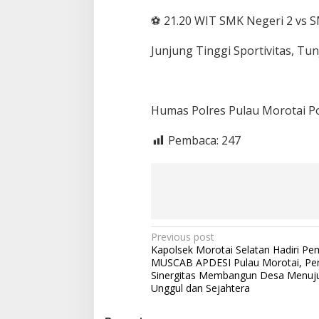
⚽ 21.20 WIT SMK Negeri 2 vs S
Junjung Tinggi Sportivitas, Tun
Humas Polres Pulau Morotai Po
Pembaca:
247
P
Previous post
Kapolsek Morotai Selatan Hadiri P
o
MUSCAB APDESI Pulau Morotai, Pe
s
Sinergitas Membangun Desa Menuj
Unggul dan Sejahtera
t