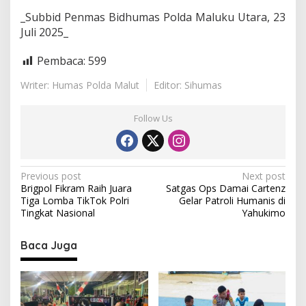
_Subbid Penmas Bidhumas Polda Maluku Utara, 23
Juli 2025_
Pembaca:
599
Writer: Humas Polda Malut
Editor: Sihumas
Follow Us
P
Previous post
Next post
Brigpol Fikram Raih Juara
Satgas Ops Damai Cartenz
o
Tiga Lomba TikTok Polri
Gelar Patroli Humanis di
s
Tingkat Nasional
Yahukimo
t
Baca Juga
n
a
v