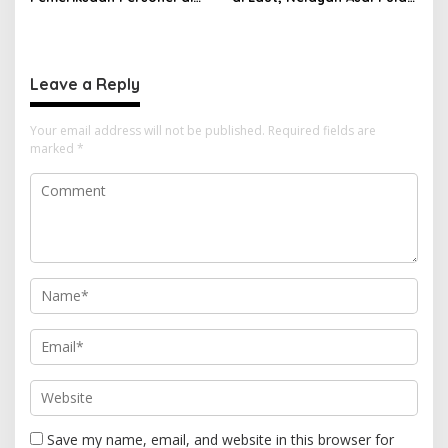
Aceh Dilaksanakan Secara
Gebe Ditemukan Selamat di
Profesional dan
Pantai Tawakali Morotai
Transparan
Utara
Leave a Reply
Your email address will not be published.
Required fields are
marked
*
Save my name, email, and website in this browser for