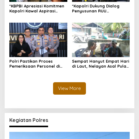
*KBPBI Apresiasi Komitmen
*Kapolri Dukung Dialog
Kapolri Kawal Aspirasi
Penyusunan RUU
dalam Pembahasan RUU
Ketenagakerjaan, Siap Jadi
Ketenagakerjaan*
Jembatan Aspirasi Buruh*
Polri Pastikan Proses
Sempat Hanyut Empat Hari
Pemeriksaan Personel di
di Laut, Nelayan Asal Pulau
Aceh Dilaksanakan Secara
Gebe Ditemukan Selamat di
Profesional dan
Pantai Tawakali Morotai
Transparan
Utara
View More
Kegiatan Polres