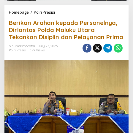
Homepage
/
Polri Presisi
B
e
Berikan Arahan kepada Personelnya,
r
i
Dirlantas Polda Maluku Utara
k
Tekankan Disiplin dan Pelayanan Prima
a
n
Sihumasmorotai
July 23, 2025
A
Polri Presisi
599 Views
r
a
h
a
n
k
e
p
a
d
a
P
e
r
s