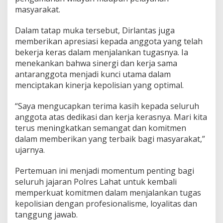
a
masyarakat.
n
P
Dalam tatap muka tersebut, Dirlantas juga
e
memberikan apresiasi kepada anggota yang telah
l
a
bekerja keras dalam menjalankan tugasnya. Ia
y
menekankan bahwa sinergi dan kerja sama
a
antaranggota menjadi kunci utama dalam
n
menciptakan kinerja kepolisian yang optimal.
a
n
P
“Saya mengucapkan terima kasih kepada seluruh
r
anggota atas dedikasi dan kerja kerasnya. Mari kita
i
terus meningkatkan semangat dan komitmen
m
dalam memberikan yang terbaik bagi masyarakat,”
a
ujarnya.
Pertemuan ini menjadi momentum penting bagi
seluruh jajaran Polres Lahat untuk kembali
memperkuat komitmen dalam menjalankan tugas
kepolisian dengan profesionalisme, loyalitas dan
tanggung jawab.