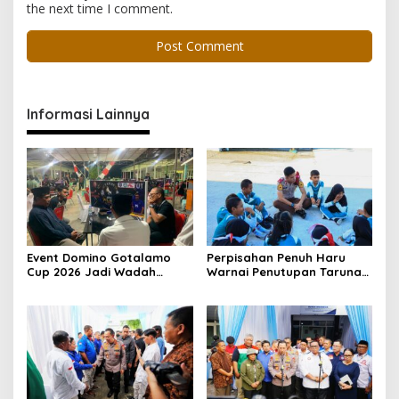
the next time I comment.
Informasi Lainnya
Event Domino Gotalamo
Perpisahan Penuh Haru
Cup 2026 Jadi Wadah
Warnai Penutupan Taruna
Silaturahmi dan Pererat
Bakti Akpol di Tidore
Kebersamaan Masyarakat
Kepulauan
Morotai