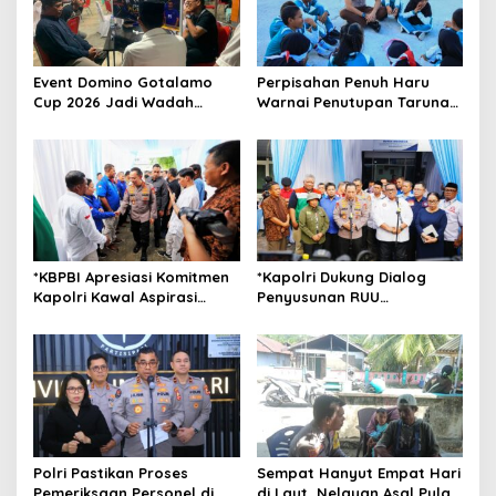
i
g
a
Event Domino Gotalamo
Perpisahan Penuh Haru
t
Cup 2026 Jadi Wadah
Warnai Penutupan Taruna
Silaturahmi dan Pererat
Bakti Akpol di Tidore
i
Kebersamaan Masyarakat
Kepulauan
o
Morotai
n
*KBPBI Apresiasi Komitmen
*Kapolri Dukung Dialog
Kapolri Kawal Aspirasi
Penyusunan RUU
dalam Pembahasan RUU
Ketenagakerjaan, Siap Jadi
Ketenagakerjaan*
Jembatan Aspirasi Buruh*
Polri Pastikan Proses
Sempat Hanyut Empat Hari
Pemeriksaan Personel di
di Laut, Nelayan Asal Pulau