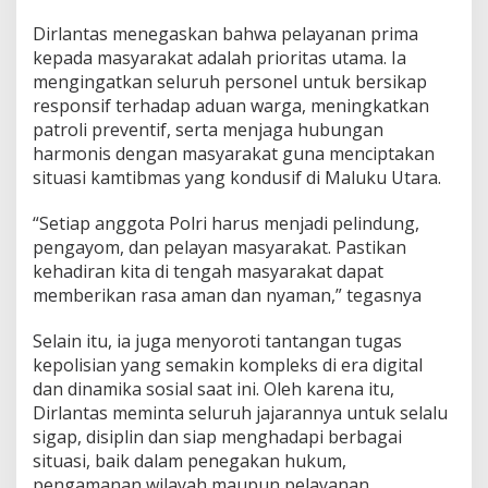
u
k
Dirlantas menegaskan bahwa pelayanan prima
u
kepada masyarakat adalah prioritas utama. Ia
U
mengingatkan seluruh personel untuk bersikap
t
responsif terhadap aduan warga, meningkatkan
a
r
patroli preventif, serta menjaga hubungan
a
harmonis dengan masyarakat guna menciptakan
T
situasi kamtibmas yang kondusif di Maluku Utara.
e
k
“Setiap anggota Polri harus menjadi pelindung,
a
n
pengayom, dan pelayan masyarakat. Pastikan
k
kehadiran kita di tengah masyarakat dapat
a
memberikan rasa aman dan nyaman,” tegasnya
n
D
Selain itu, ia juga menyoroti tantangan tugas
i
s
kepolisian yang semakin kompleks di era digital
i
dan dinamika sosial saat ini. Oleh karena itu,
p
Dirlantas meminta seluruh jajarannya untuk selalu
l
sigap, disiplin dan siap menghadapi berbagai
i
situasi, baik dalam penegakan hukum,
n
d
pengamanan wilayah maupun pelayanan