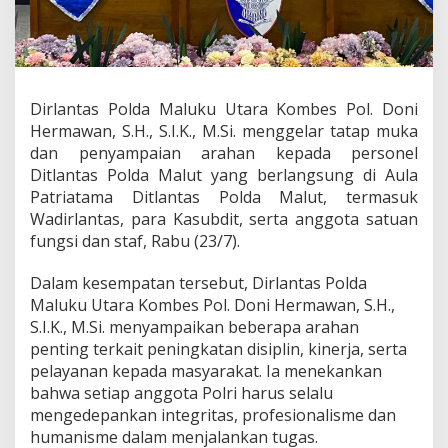
o
n
e
l
n
y
Dirlantas Polda Maluku Utara Kombes Pol. Doni
a
Hermawan, S.H., S.I.K., M.Si. menggelar tatap muka
,
D
dan penyampaian arahan kepada personel
i
Ditlantas Polda Malut yang berlangsung di Aula
r
Patriatama Ditlantas Polda Malut, termasuk
l
Wadirlantas, para Kasubdit, serta anggota satuan
a
fungsi dan staf, Rabu (23/7).
n
t
a
Dalam kesempatan tersebut, Dirlantas Polda
s
Maluku Utara Kombes Pol. Doni Hermawan, S.H.,
P
S.I.K., M.Si. menyampaikan beberapa arahan
o
penting terkait peningkatan disiplin, kinerja, serta
l
d
pelayanan kepada masyarakat. Ia menekankan
a
bahwa setiap anggota Polri harus selalu
M
mengedepankan integritas, profesionalisme dan
a
humanisme dalam menjalankan tugas.
l