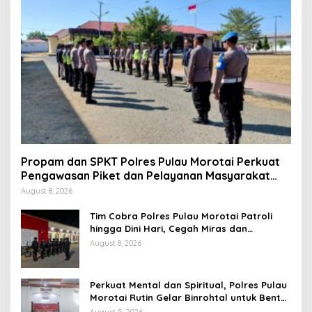
Propam dan SPKT Polres Pulau Morotai Perkuat
Pengawasan Piket dan Pelayanan Masyarakat
Selama 1×24 Jam
August 8, 2026
Tim Cobra Polres Pulau Morotai Patroli
hingga Dini Hari, Cegah Miras dan
Gangguan Kamtibmas
August 8, 2026
Perkuat Mental dan Spiritual, Polres Pulau
Morotai Rutin Gelar Binrohtal untuk Bentuk
Personel Berintegritas