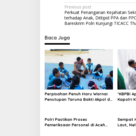
P
Previous post
Perkuat Penanganan Kejahatan Seks
o
terhadap Anak, Dittipid PPA dan PP
s
Bareskrim Polri Kunjungi TICACC Th
t
Baca Juga
n
a
v
i
g
a
t
Perpisahan Penuh Haru Warnai
*KBPBI A
i
Penutupan Taruna Bakti Akpol di
Kapolri 
Tidore Kepulauan
Pembaha
o
Ketenaga
n
Polri Pastikan Proses
Sempat H
Pemeriksaan Personel di Aceh
Laut, Ne
Dilaksanakan Secara Profesional
Ditemuka
dan Transparan
Tawakali