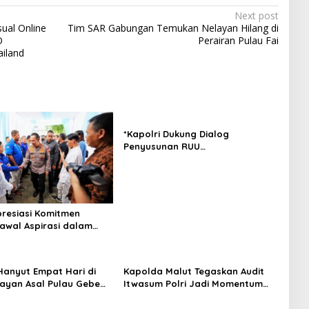
Next post
ual Online
Tim SAR Gabungan Temukan Nelayan Hilang di
O
Perairan Pulau Fai
ailand
*Kapolri Dukung Dialog
Penyusunan RUU
Ketenagakerjaan, Siap Jadi
Jembatan Aspirasi Buruh*
presiasi Komitmen
Kawal Aspirasi dalam
san RUU
kerjaan*
anyut Empat Hari di
Kapolda Malut Tegaskan Audit
layan Asal Pulau Gebe
Itwasum Polri Jadi Momentum
n Selamat di Pantai
Perkuat Akuntabilitas dan Kinerja
 Morotai Utara