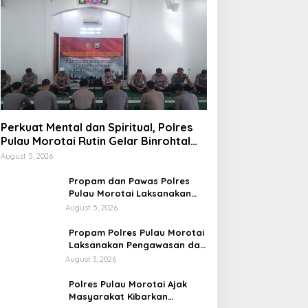
Perkuat Mental dan Spiritual, Polres
Pulau Morotai Rutin Gelar Binrohtal
untuk Bentuk Personel Berintegritas
August 5, 2026
Propam dan Pawas Polres
Pulau Morotai Laksanakan
Pengecekan Pelayanan,
August 5, 2026
Pastikan Masyarakat
Mendapat Pelayanan Optimal
Propam Polres Pulau Morotai
Laksanakan Pengawasan dan
Pengecekan Personel Saat
August 3, 2026
Apel Serah Terima Piket
Fungsi
Polres Pulau Morotai Ajak
Masyarakat Kibarkan