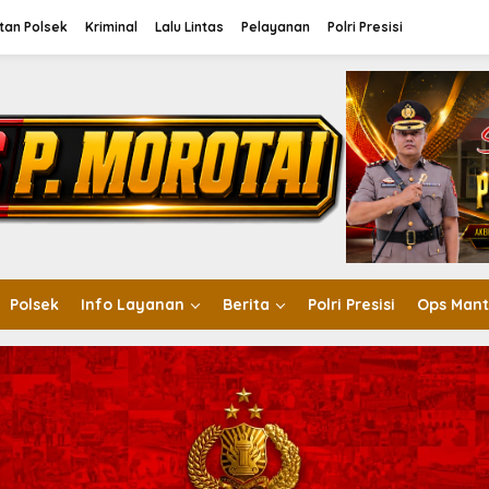
tan Polsek
Kriminal
Lalu Lintas
Pelayanan
Polri Presisi
Polsek
Info Layanan
Berita
Polri Presisi
Ops Mant