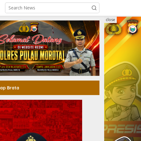
close
ap Brata