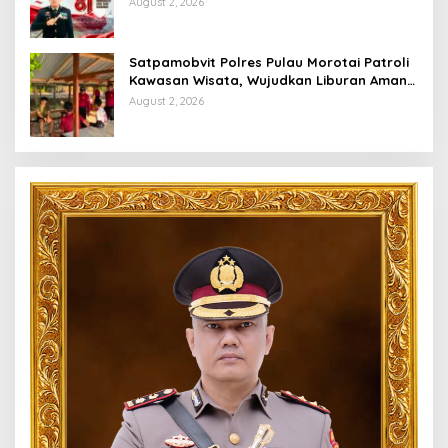
August 2, 2026
Satpamobvit Polres Pulau Morotai Patroli
Kawasan Wisata, Wujudkan Liburan Aman
dan Kondusif
August 2, 2026