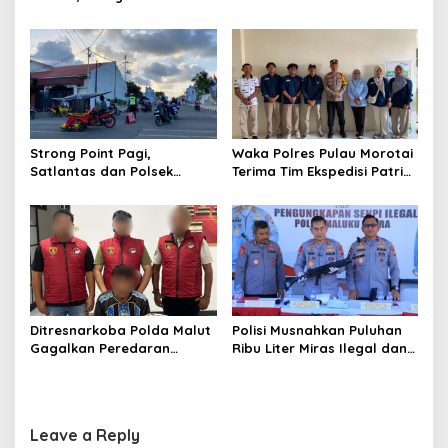
i
Gebe Ditemukan Selamat di
Momentum Perkuat
o
Pantai Tawakali Morotai
Akuntabilitas dan Kinerja
Utara
n
Strong Point Pagi,
Waka Polres Pulau Morotai
Satlantas dan Polsek
Terima Tim Ekspedisi Patriot
Morotai Selatan Barat
UGM, Polri Siap Dukung
Hadir Wujudkan Keamanan
Pengabdian dan Riset di
serta Keselamatan Berlalu
Wilayah Morotai
Lintas
Ditresnarkoba Polda Malut
Polisi Musnahkan Puluhan
Gagalkan Peredaran
Ribu Liter Miras Ilegal dan
Tembakau Sintetis di
Ungkap Jaringan
Halmahera Tengah
Peredaran Senjata Api
Lintas Negara
Leave a Reply