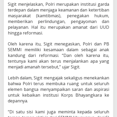
r
Sigit menjelaskan, Polri merupakan institusi garda
s
terdepan dalam menjaga keamanan dan ketertiban
a
masyarakat (kamtibmas), penegakan hukum,
m
memberikan perlindungan, pengayoman dan
a
B
pelayanan. Hal itu merupakan amanat dari UUD
a
hingga reformasi.
n
g
Oleh karena itu, Sigit menegaskan, Polri dan PB
u
SEMMI memiliki kesamaan dalam sebagai anak
n
B
kandung dari reformasi. “Dan oleh karena itu,
a
tentunya kami akan terus menjalankan apa yang
n
menjadi amanah tersebut,” ujar Sigit.
g
s
Lebih dalam, Sigit mengajak sekaligus menekankan
a
!
bahwa Polri terus membuka ruang untuk seluruh
elemen bangsa menyampaikan saran dan aspirasi
untuk kebaikan institusi Korps Bhayangkara ke
depannya.
“Di satu sisi kami juga meminta kepada seluruh