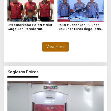
Lintas
Ditresnarkoba Polda Malut
Polisi Musnahkan Puluhan
Gagalkan Peredaran
Ribu Liter Miras Ilegal dan
Tembakau Sintetis di
Ungkap Jaringan
Halmahera Tengah
Peredaran Senjata Api
Lintas Negara
View More
Kegiatan Polres