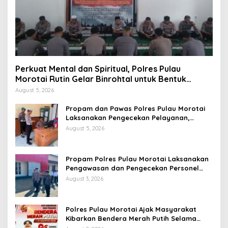
Perkuat Mental dan Spiritual, Polres Pulau
Morotai Rutin Gelar Binrohtal untuk Bentuk
Personel Berintegritas
August 5, 2026
Propam dan Pawas Polres Pulau Morotai
Laksanakan Pengecekan Pelayanan,
Pastikan Masyarakat Mendapat
August 5, 2026
Pelayanan Optimal
Propam Polres Pulau Morotai Laksanakan
Pengawasan dan Pengecekan Personel
Saat Apel Serah Terima Piket Fungsi
August 3, 2026
Polres Pulau Morotai Ajak Masyarakat
Kibarkan Bendera Merah Putih Selama
Bulan Kemerdekaan