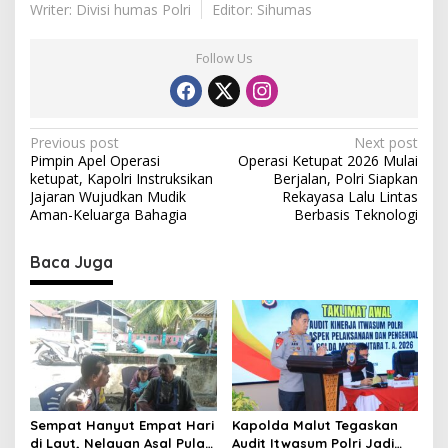
Writer: Divisi humas Polri
Editor: Sihumas
Follow Us
P
Previous post
Next post
Pimpin Apel Operasi
Operasi Ketupat 2026 Mulai
o
ketupat, Kapolri Instruksikan
Berjalan, Polri Siapkan
s
Jajaran Wujudkan Mudik
Rekayasa Lalu Lintas
Aman-Keluarga Bahagia
Berbasis Teknologi
t
n
Baca Juga
a
v
i
g
a
t
Sempat Hanyut Empat Hari
Kapolda Malut Tegaskan
di Laut, Nelayan Asal Pulau
Audit Itwasum Polri Jadi