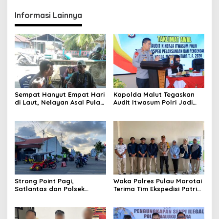
Informasi Lainnya
Sempat Hanyut Empat Hari
Kapolda Malut Tegaskan
di Laut, Nelayan Asal Pulau
Audit Itwasum Polri Jadi
Gebe Ditemukan Selamat di
Momentum Perkuat
Pantai Tawakali Morotai
Akuntabilitas dan Kinerja
Utara
Strong Point Pagi,
Waka Polres Pulau Morotai
Satlantas dan Polsek
Terima Tim Ekspedisi Patriot
Morotai Selatan Barat
UGM, Polri Siap Dukung
Hadir Wujudkan Keamanan
Pengabdian dan Riset di
serta Keselamatan Berlalu
Wilayah Morotai