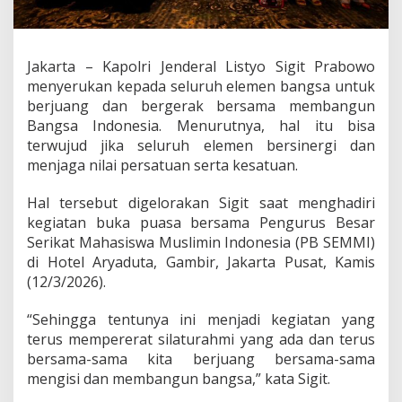
,
K
a
p
Jakarta – Kapolri Jenderal Listyo Sigit Prabowo
o
menyerukan kepada seluruh elemen bangsa untuk
l
r
berjuang dan bergerak bersama membangun
i
Bangsa Indonesia. Menurutnya, hal itu bisa
S
terwujud jika seluruh elemen bersinergi dan
e
menjaga nilai persatuan serta kesatuan.
r
u
k
Hal tersebut digelorakan Sigit saat menghadiri
a
kegiatan buka puasa bersama Pengurus Besar
n
Serikat Mahasiswa Muslimin Indonesia (PB SEMMI)
B
di Hotel Aryaduta, Gambir, Jakarta Pusat, Kamis
e
(12/3/2026).
r
j
u
“Sehingga tentunya ini menjadi kegiatan yang
a
terus mempererat silaturahmi yang ada dan terus
n
bersama-sama kita berjuang bersama-sama
g
mengisi dan membangun bangsa,” kata Sigit.
B
e