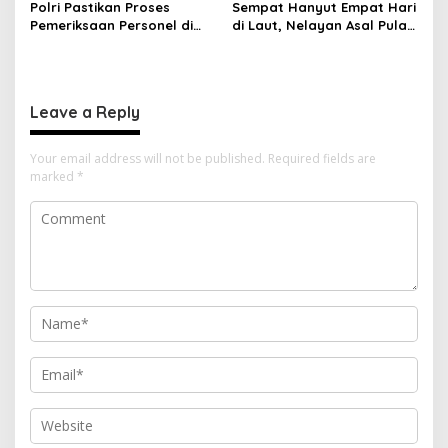
Polri Pastikan Proses
Sempat Hanyut Empat Hari
Pemeriksaan Personel di
di Laut, Nelayan Asal Pulau
Aceh Dilaksanakan Secara
Gebe Ditemukan Selamat di
Profesional dan
Pantai Tawakali Morotai
Transparan
Utara
Leave a Reply
Your email address will not be published.
Required fields are
marked
*