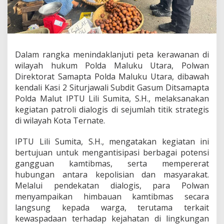
P
o
l
w
a
n
Dalam rangka menindaklanjuti peta kerawanan di
P
wilayah hukum Polda Maluku Utara, Polwan
o
l
Direktorat Samapta Polda Maluku Utara, dibawah
d
kendali Kasi 2 Siturjawali Subdit Gasum Ditsamapta
a
Polda Malut IPTU Lili Sumita, S.H., melaksanakan
M
kegiatan patroli dialogis di sejumlah titik strategis
a
di wilayah Kota Ternate.
l
u
t
IPTU Lili Sumita, S.H., mengatakan kegiatan ini
I
bertujuan untuk mengantisipasi berbagai potensi
n
gangguan kamtibmas, serta mempererat
t
hubungan antara kepolisian dan masyarakat.
e
n
Melalui pendekatan dialogis, para Polwan
s
menyampaikan himbauan kamtibmas secara
i
langsung kepada warga, terutama terkait
f
kewaspadaan terhadap kejahatan di lingkungan
k