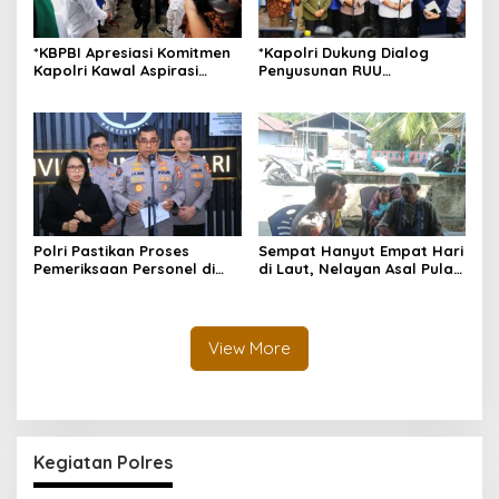
*KBPBI Apresiasi Komitmen
*Kapolri Dukung Dialog
Kapolri Kawal Aspirasi
Penyusunan RUU
dalam Pembahasan RUU
Ketenagakerjaan, Siap Jadi
Ketenagakerjaan*
Jembatan Aspirasi Buruh*
Polri Pastikan Proses
Sempat Hanyut Empat Hari
Pemeriksaan Personel di
di Laut, Nelayan Asal Pulau
Aceh Dilaksanakan Secara
Gebe Ditemukan Selamat di
Profesional dan
Pantai Tawakali Morotai
Transparan
Utara
View More
Kegiatan Polres