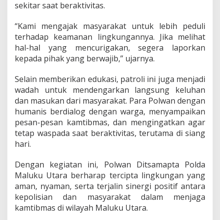
a
sekitar saat beraktivitas.
n
P
“Kami mengajak masyarakat untuk lebih peduli
a
terhadap keamanan lingkungannya. Jika melihat
t
hal-hal yang mencurigakan, segera laporkan
r
o
kepada pihak yang berwajib,” ujarnya.
l
i
Selain memberikan edukasi, patroli ini juga menjadi
d
wadah untuk mendengarkan langsung keluhan
i
dan masukan dari masyarakat. Para Polwan dengan
W
i
humanis berdialog dengan warga, menyampaikan
l
pesan-pesan kamtibmas, dan mengingatkan agar
a
tetap waspada saat beraktivitas, terutama di siang
y
hari.
a
h
R
Dengan kegiatan ini, Polwan Ditsamapta Polda
a
Maluku Utara berharap tercipta lingkungan yang
w
aman, nyaman, serta terjalin sinergi positif antara
a
kepolisian dan masyarakat dalam menjaga
n
kamtibmas di wilayah Maluku Utara.
T
e