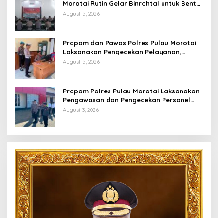
Morotai Rutin Gelar Binrohtal untuk Bentuk
Personel Berintegritas
August 5, 2026
Propam dan Pawas Polres Pulau Morotai
Laksanakan Pengecekan Pelayanan,
Pastikan Masyarakat Mendapat
August 5, 2026
Pelayanan Optimal
Propam Polres Pulau Morotai Laksanakan
Pengawasan dan Pengecekan Personel
Saat Apel Serah Terima Piket Fungsi
August 3, 2026