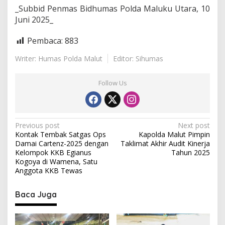
r
_Subbid Penmas Bidhumas Polda Maluku Utara, 10
n
Juni 2025_
a
t
Pembaca:
883
e
Writer: Humas Polda Malut
Editor: Sihumas
Follow Us
P
Previous post
Next post
Kontak Tembak Satgas Ops
Kapolda Malut Pimpin
o
Damai Cartenz-2025 dengan
Taklimat Akhir Audit Kinerja
s
Kelompok KKB Egianus
Tahun 2025
Kogoya di Wamena, Satu
t
Anggota KKB Tewas
n
Baca Juga
a
v