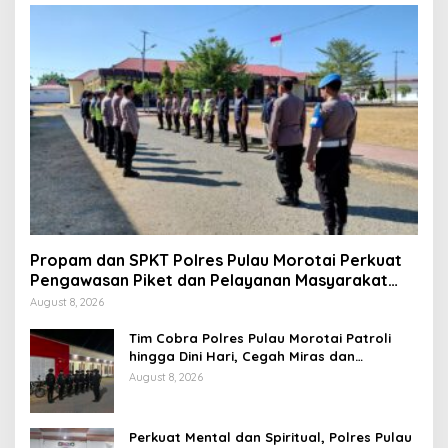
Propam dan SPKT Polres Pulau Morotai Perkuat
Pengawasan Piket dan Pelayanan Masyarakat
Selama 1×24 Jam
August 8, 2026
Tim Cobra Polres Pulau Morotai Patroli
hingga Dini Hari, Cegah Miras dan
Gangguan Kamtibmas
August 8, 2026
Perkuat Mental dan Spiritual, Polres Pulau