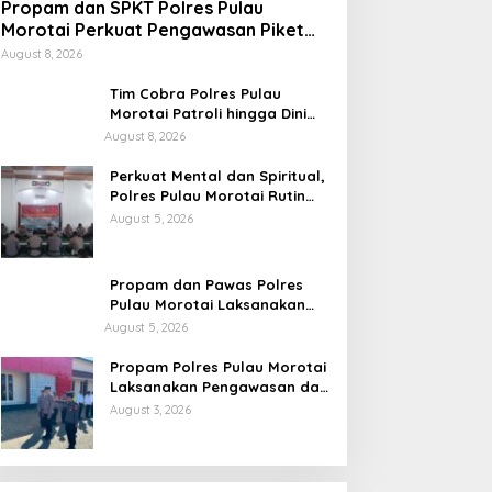
Propam dan SPKT Polres Pulau
Morotai Perkuat Pengawasan Piket
dan Pelayanan Masyarakat Selama
August 8, 2026
1×24 Jam
Tim Cobra Polres Pulau
Morotai Patroli hingga Dini
Hari, Cegah Miras dan
August 8, 2026
Gangguan Kamtibmas
Perkuat Mental dan Spiritual,
Polres Pulau Morotai Rutin
Gelar Binrohtal untuk Bentuk
August 5, 2026
Personel Berintegritas
Propam dan Pawas Polres
Pulau Morotai Laksanakan
Pengecekan Pelayanan,
August 5, 2026
Pastikan Masyarakat
Mendapat Pelayanan Optimal
Propam Polres Pulau Morotai
Laksanakan Pengawasan dan
Pengecekan Personel Saat
August 3, 2026
Apel Serah Terima Piket
Fungsi