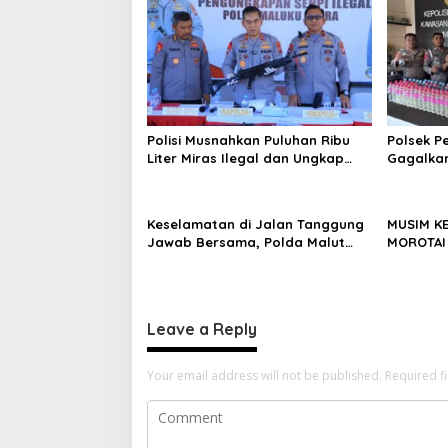
v
i
g
a
t
Polisi Musnahkan Puluhan Ribu
Polsek P
i
Liter Miras Ilegal dan Ungkap
Gagalkan
Jaringan Peredaran Senjata Api
Cap Tiku
o
Lintas Negara
Dapur Ka
n
Keselamatan di Jalan Tanggung
MUSIM K
Jawab Bersama, Polda Malut
MOROTAI
Gencarkan Edukasi Cegah
PEMBAKAR
Kecelakaan Lalu Lintas
KECIL BI
BESAR
Leave a Reply
Your email address will not be published.
Required f