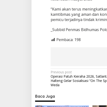
“Kami akan terus meningkatkan 
kamtibmas yang aman dan kond
pemicu terjadinya tindak krim
_Subbid Penmas Bidhumas Polda
Pembaca:
198
P
Previous post
Operasi Patuh Kieraha 2026, Satlant
o
Halteng Gelar Sosialisasi “On The Sp
s
Weda
t
Baca Juga
n
a