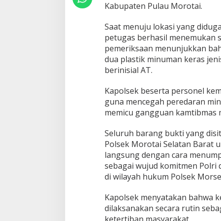
t
Kabupaten Pulau Morotai.
L
a
Saat menuju lokasi yang didug
k
petugas berhasil menemukan se
u
k
pemeriksaan menunjukkan bahwa
a
dua plastik minuman keras jeni
n
berinisial AT.
R
a
Kapolsek beserta personel ke
z
i
guna mencegah peredaran minu
a
memicu gangguan kamtibmas ma
M
i
Seluruh barang bukti yang dis
n
Polsek Morotai Selatan Barat
u
m
langsung dengan cara menumpa
a
sebagai wujud komitmen Polri
n
di wilayah hukum Polsek Morse
K
e
Kapolsek menyatakan bahwa ke
r
a
dilaksanakan secara rutin seb
s
ketertiban masyarakat.