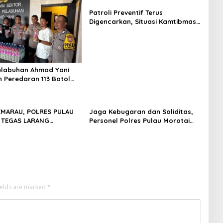
Patroli Preventif Terus
Digencarkan, Situasi Kamtibmas
di Pulau Morotai Tetap Aman dan
Kondusif
elabuhan Ahmad Yani
 Peredaran 113 Botol
s, Disembunyikan di
pal
EMARAU, POLRES PULAU
Jaga Kebugaran dan Soliditas,
 TEGAS LARANG
Personel Polres Pulau Morotai
AN LAHAN: SATU API
Gelar Olahraga Pagi Bersama
SA MENJADI BENCANA
ields are marked
*