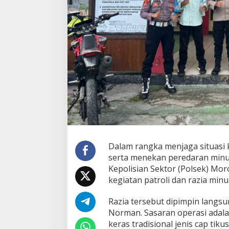
,
P
o
l
s
e
k
M
o
r
o
t
a
i
S
e
Dalam rangka menjaga situasi
l
serta menekan peredaran minum
a
t
Kepolisian Sektor (Polsek) Mor
a
kegiatan patroli dan razia minu
n
B
Razia tersebut dipimpin langsu
a
Norman. Sasaran operasi adal
r
a
keras tradisional jenis cap tik