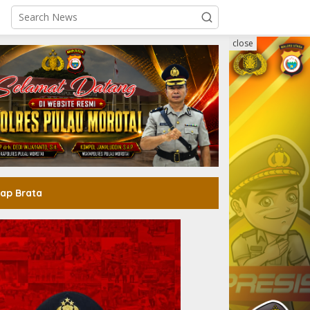
close
ap Brata