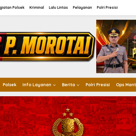
giatan Polsek
Kriminal
Lalu Lintas
Pelayanan
Polri Presisi
Polsek
Info Layanan
Berita
Polri Presisi
Ops Mant