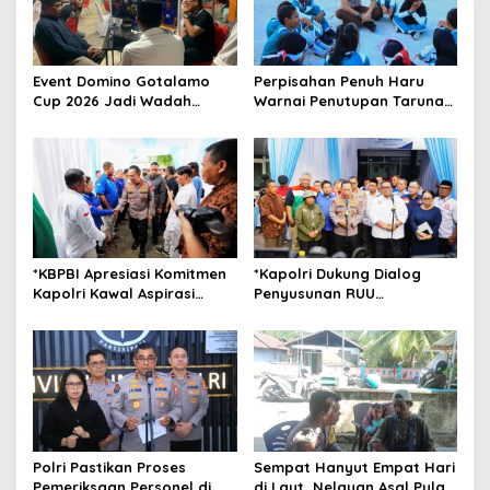
g
a
t
Event Domino Gotalamo
Perpisahan Penuh Haru
Cup 2026 Jadi Wadah
Warnai Penutupan Taruna
i
Silaturahmi dan Pererat
Bakti Akpol di Tidore
o
Kebersamaan Masyarakat
Kepulauan
Morotai
n
*KBPBI Apresiasi Komitmen
*Kapolri Dukung Dialog
Kapolri Kawal Aspirasi
Penyusunan RUU
dalam Pembahasan RUU
Ketenagakerjaan, Siap Jadi
Ketenagakerjaan*
Jembatan Aspirasi Buruh*
Polri Pastikan Proses
Sempat Hanyut Empat Hari
Pemeriksaan Personel di
di Laut, Nelayan Asal Pulau