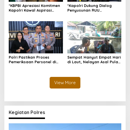
*KBPBI Apresiasi Komitmen
*Kapolri Dukung Dialog
Kapolri Kawal Aspirasi
Penyusunan RUU
dalam Pembahasan RUU
Ketenagakerjaan, Siap Jadi
Ketenagakerjaan*
Jembatan Aspirasi Buruh*
Polri Pastikan Proses
Sempat Hanyut Empat Hari
Pemeriksaan Personel di
di Laut, Nelayan Asal Pulau
Aceh Dilaksanakan Secara
Gebe Ditemukan Selamat di
Profesional dan
Pantai Tawakali Morotai
Transparan
Utara
View More
Kegiatan Polres