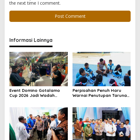
the next time I comment.
Informasi Lainnya
Event Domino Gotalamo
Perpisahan Penuh Haru
Cup 2026 Jadi Wadah
Warnai Penutupan Taruna
Silaturahmi dan Pererat
Bakti Akpol di Tidore
Kebersamaan Masyarakat
Kepulauan
Morotai