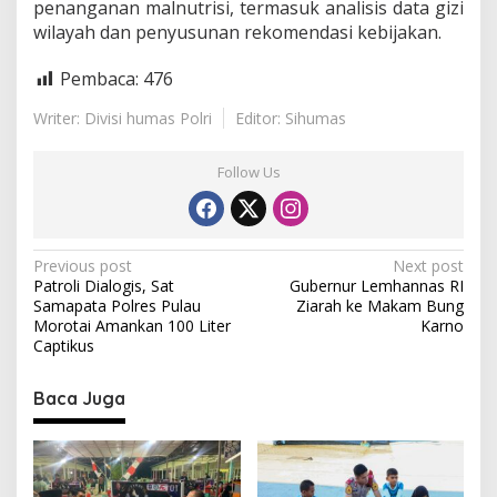
penanganan malnutrisi, termasuk analisis data gizi
wilayah dan penyusunan rekomendasi kebijakan.
Pembaca:
476
Writer: Divisi humas Polri
Editor: Sihumas
Follow Us
P
Previous post
Next post
Patroli Dialogis, Sat
Gubernur Lemhannas RI
o
Samapata Polres Pulau
Ziarah ke Makam Bung
s
Morotai Amankan 100 Liter
Karno
Captikus
t
n
Baca Juga
a
v
i