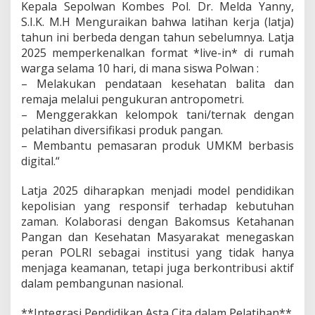
Kepala Sepolwan Kombes Pol. Dr. Melda Yanny,
s
a
S.I.K. M.H Menguraikan bahwa latihan kerja (latja)
h
tahun ini berbeda dengan tahun sebelumnya. Latja
i
2025 memperkenalkan format *live-in* di rumah
n
warga selama 10 hari, di mana siswa Polwan :
g
g
– Melakukan pendataan kesehatan balita dan
a
remaja melalui pengukuran antropometri.
S
– Menggerakkan kelompok tani/ternak dengan
P
pelatihan diversifikasi produk pangan.
P
– Membantu pemasaran produk UMKM berbasis
G
P
digital.“
O
L
Latja 2025 diharapkan menjadi model pendidikan
R
kepolisian yang responsif terhadap kebutuhan
I
zaman. Kolaborasi dengan Bakomsus Ketahanan
Pangan dan Kesehatan Masyarakat menegaskan
peran POLRI sebagai institusi yang tidak hanya
menjaga keamanan, tetapi juga berkontribusi aktif
dalam pembangunan nasional.
**Integrasi Pendidikan Asta Cita dalam Pelatihan**