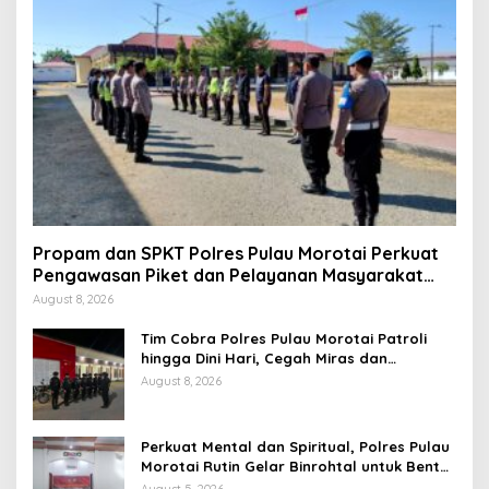
Propam dan SPKT Polres Pulau Morotai Perkuat
Pengawasan Piket dan Pelayanan Masyarakat
Selama 1×24 Jam
August 8, 2026
Tim Cobra Polres Pulau Morotai Patroli
hingga Dini Hari, Cegah Miras dan
Gangguan Kamtibmas
August 8, 2026
Perkuat Mental dan Spiritual, Polres Pulau
Morotai Rutin Gelar Binrohtal untuk Bentuk
Personel Berintegritas