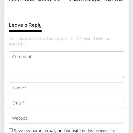
Aceh Dilaksanakan Secara
Gebe Ditemukan Selamat di
Profesional dan
Pantai Tawakali Morotai
Transparan
Utara
Leave a Reply
Your email address will not be published.
Required fields are
marked
*
Save my name, email, and website in this browser for