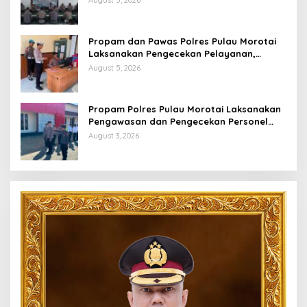
August 5, 2026
Propam dan Pawas Polres Pulau Morotai
Laksanakan Pengecekan Pelayanan,
Pastikan Masyarakat Mendapat
August 5, 2026
Pelayanan Optimal
Propam Polres Pulau Morotai Laksanakan
Pengawasan dan Pengecekan Personel
Saat Apel Serah Terima Piket Fungsi
August 3, 2026