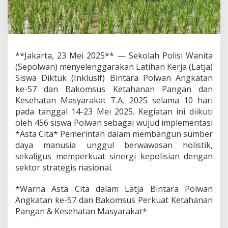
L
W
A
N
2
0
**Jakarta, 23 Mei 2025** — Sekolah Polisi Wanita
2
(Sepolwan) menyelenggarakan Latihan Kerja (Latja)
5
:
Siswa Diktuk (Inklusif) Bintara Polwan Angkatan
D
ke-57 dan Bakomsus Ketahanan Pangan dan
a
Kesehatan Masyarakat T.A. 2025 selama 10 hari
r
pada tanggal 14-23 Mei 2025. Kegiatan ini diikuti
i
oleh 456 siswa Polwan sebagai wujud implementasi
P
e
*Asta Cita* Pemerintah dalam membangun sumber
n
daya manusia unggul berwawasan holistik,
g
sekaligus memperkuat sinergi kepolisian dengan
a
sektor strategis nasional.
b
d
i
*Warna Asta Cita dalam Latja Bintara Polwan
a
Angkatan ke-57 dan Bakomsus Perkuat Ketahanan
n
Pangan & Kesehatan Masyarakat*
D
e