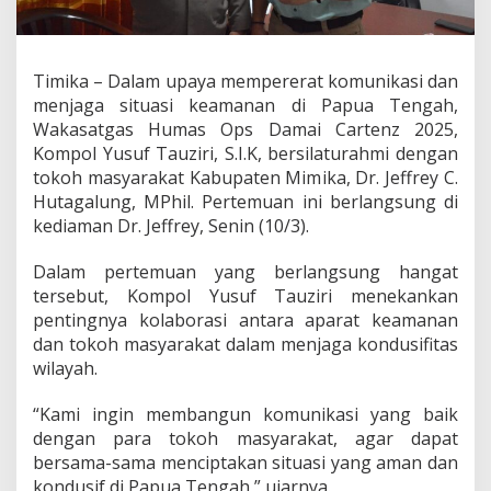
o
k
o
h
Timika – Dalam upaya mempererat komunikasi dan
M
menjaga situasi keamanan di Papua Tengah,
a
s
Wakasatgas Humas Ops Damai Cartenz 2025,
y
Kompol Yusuf Tauziri, S.I.K, bersilaturahmi dengan
a
tokoh masyarakat Kabupaten Mimika, Dr. Jeffrey C.
r
Hutagalung, MPhil. Pertemuan ini berlangsung di
a
kediaman Dr. Jeffrey, Senin (10/3).
k
a
t
Dalam pertemuan yang berlangsung hangat
d
tersebut, Kompol Yusuf Tauziri menekankan
i
pentingnya kolaborasi antara aparat keamanan
T
dan tokoh masyarakat dalam menjaga kondusifitas
i
m
wilayah.
i
k
“Kami ingin membangun komunikasi yang baik
a
dengan para tokoh masyarakat, agar dapat
G
bersama-sama menciptakan situasi yang aman dan
u
n
kondusif di Papua Tengah,” ujarnya.