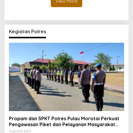
View More
Kegiatan Polres
Propam dan SPKT Polres Pulau Morotai Perkuat
Pengawasan Piket dan Pelayanan Masyarakat
Selama 1×24 Jam
August 8, 2026