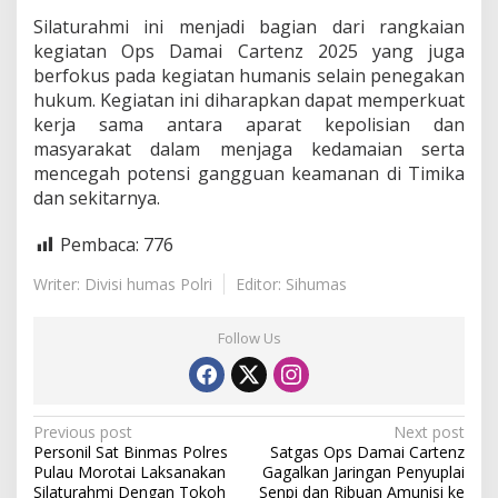
a
Silaturahmi ini menjadi bagian dari rangkaian
n
kegiatan Ops Damai Cartenz 2025 yang juga
a
n
berfokus pada kegiatan humanis selain penegakan
hukum. Kegiatan ini diharapkan dapat memperkuat
kerja sama antara aparat kepolisian dan
masyarakat dalam menjaga kedamaian serta
mencegah potensi gangguan keamanan di Timika
dan sekitarnya.
Pembaca:
776
Writer: Divisi humas Polri
Editor: Sihumas
Follow Us
P
Previous post
Next post
Personil Sat Binmas Polres
Satgas Ops Damai Cartenz
o
Pulau Morotai Laksanakan
Gagalkan Jaringan Penyuplai
Silaturahmi Dengan Tokoh
Senpi dan Ribuan Amunisi ke