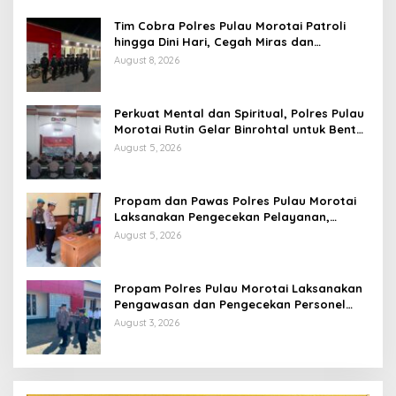
Tim Cobra Polres Pulau Morotai Patroli
hingga Dini Hari, Cegah Miras dan
Gangguan Kamtibmas
August 8, 2026
Perkuat Mental dan Spiritual, Polres Pulau
Morotai Rutin Gelar Binrohtal untuk Bentuk
Personel Berintegritas
August 5, 2026
Propam dan Pawas Polres Pulau Morotai
Laksanakan Pengecekan Pelayanan,
Pastikan Masyarakat Mendapat
August 5, 2026
Pelayanan Optimal
Propam Polres Pulau Morotai Laksanakan
Pengawasan dan Pengecekan Personel
Saat Apel Serah Terima Piket Fungsi
August 3, 2026