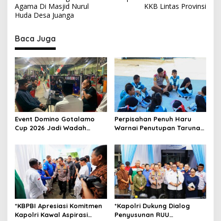
s
Agama Di Masjid Nurul
KKB Lintas Provinsi
t
Huda Desa Juanga
n
Baca Juga
a
v
i
g
a
t
Event Domino Gotalamo
Perpisahan Penuh Haru
i
Cup 2026 Jadi Wadah
Warnai Penutupan Taruna
o
Silaturahmi dan Pererat
Bakti Akpol di Tidore
Kebersamaan Masyarakat
Kepulauan
n
Morotai
*KBPBI Apresiasi Komitmen
*Kapolri Dukung Dialog
Kapolri Kawal Aspirasi
Penyusunan RUU