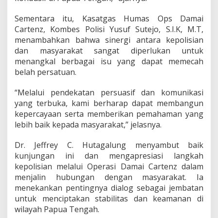
a
P
Sementara itu, Kasatgas Humas Ops Damai
e
Cartenz, Kombes Polisi Yusuf Sutejo, S.I.K, M.T,
r
menambahkan bahwa sinergi antara kepolisian
k
u
dan masyarakat sangat diperlukan untuk
a
menangkal berbagai isu yang dapat memecah
t
belah persatuan.
K
o
“Melalui pendekatan persuasif dan komunikasi
m
u
yang terbuka, kami berharap dapat membangun
n
kepercayaan serta memberikan pemahaman yang
i
lebih baik kepada masyarakat,” jelasnya.
k
a
Dr. Jeffrey C. Hutagalung menyambut baik
s
i
kunjungan ini dan mengapresiasi langkah
d
kepolisian melalui Operasi Damai Cartenz dalam
a
menjalin hubungan dengan masyarakat. Ia
n
menekankan pentingnya dialog sebagai jembatan
K
e
untuk menciptakan stabilitas dan keamanan di
a
wilayah Papua Tengah.
m