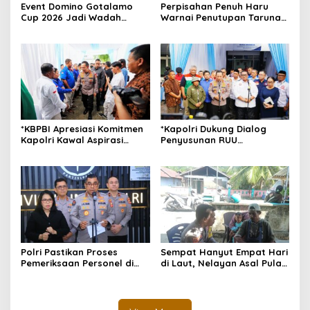
Event Domino Gotalamo
Perpisahan Penuh Haru
Cup 2026 Jadi Wadah
Warnai Penutupan Taruna
Silaturahmi dan Pererat
Bakti Akpol di Tidore
Kebersamaan Masyarakat
Kepulauan
Morotai
*KBPBI Apresiasi Komitmen
*Kapolri Dukung Dialog
Kapolri Kawal Aspirasi
Penyusunan RUU
dalam Pembahasan RUU
Ketenagakerjaan, Siap Jadi
Ketenagakerjaan*
Jembatan Aspirasi Buruh*
Polri Pastikan Proses
Sempat Hanyut Empat Hari
Pemeriksaan Personel di
di Laut, Nelayan Asal Pulau
Aceh Dilaksanakan Secara
Gebe Ditemukan Selamat di
Profesional dan
Pantai Tawakali Morotai
Transparan
Utara