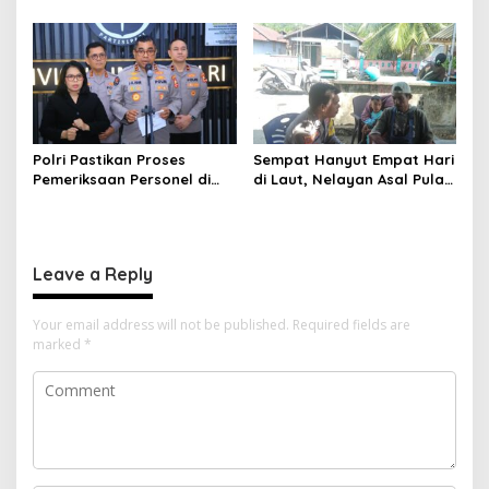
dalam Pembahasan RUU
Ketenagakerjaan, Siap Jadi
Ketenagakerjaan*
Jembatan Aspirasi Buruh*
Polri Pastikan Proses
Sempat Hanyut Empat Hari
Pemeriksaan Personel di
di Laut, Nelayan Asal Pulau
Aceh Dilaksanakan Secara
Gebe Ditemukan Selamat di
Profesional dan
Pantai Tawakali Morotai
Transparan
Utara
Leave a Reply
Your email address will not be published.
Required fields are
marked
*