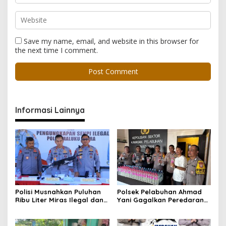
Save my name, email, and website in this browser for
the next time I comment.
Informasi Lainnya
Polisi Musnahkan Puluhan
Polsek Pelabuhan Ahmad
Ribu Liter Miras Ilegal dan
Yani Gagalkan Peredaran
Ungkap Jaringan
113 Botol Cap Tikus,
Peredaran Senjata Api
Disembunyikan di Dapur
Lintas Negara
Kapal