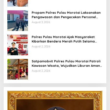
Pelayanan Optimal
Propam Polres Pulau Morotai Laksanakan
Pengawasan dan Pengecekan Personel
Saat Apel Serah Terima Piket Fungsi
August 3, 2026
Polres Pulau Morotai Ajak Masyarakat
Kibarkan Bendera Merah Putih Selama
Bulan Kemerdekaan
August 2, 2026
Satpamobvit Polres Pulau Morotai Patroli
Kawasan Wisata, Wujudkan Liburan Aman
dan Kondusif
August 2, 2026