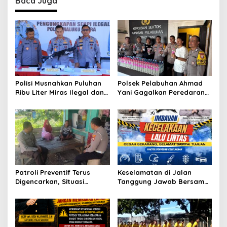
Baca Juga
a
v
i
g
a
t
Polisi Musnahkan Puluhan
Polsek Pelabuhan Ahmad
Ribu Liter Miras Ilegal dan
Yani Gagalkan Peredaran
i
Ungkap Jaringan
113 Botol Cap Tikus,
o
Peredaran Senjata Api
Disembunyikan di Dapur
Lintas Negara
Kapal
n
Patroli Preventif Terus
Keselamatan di Jalan
Digencarkan, Situasi
Tanggung Jawab Bersama,
Kamtibmas di Pulau
Polda Malut Gencarkan
Morotai Tetap Aman dan
Edukasi Cegah Kecelakaan
Kondusif
Lalu Lintas