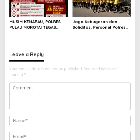
MUSIM KEMARAU, POLRES
Jaga Kebugaran dan
PULAU MOROTAI TEGAS
Soliditas, Personel Polres
LARANG PEMBAKARAN
Pulau Morotai Gelar
LAHAN: SATU API KECIL BISA
Olahraga Pagi Bersama
MENJADI BENCANA BESAR
Leave a Reply
Your email address will not be published.
Required fields are
marked
*