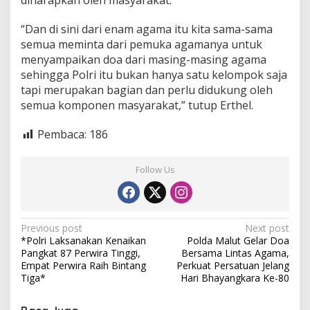
diharapkan oleh masyarakat.
“Dan di sini dari enam agama itu kita sama-sama
semua meminta dari pemuka agamanya untuk
menyampaikan doa dari masing-masing agama
sehingga Polri itu bukan hanya satu kelompok saja
tapi merupakan bagian dan perlu didukung oleh
semua komponen masyarakat,” tutup Erthel.
Pembaca:
186
Follow Us
P
Previous post
Next post
*Polri Laksanakan Kenaikan
Polda Malut Gelar Doa
o
Pangkat 87 Perwira Tinggi,
Bersama Lintas Agama,
s
Empat Perwira Raih Bintang
Perkuat Persatuan Jelang
Tiga*
Hari Bhayangkara Ke-80
t
n