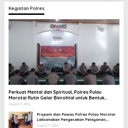
Kegiatan Polres
Perkuat Mental dan Spiritual, Polres Pulau
Morotai Rutin Gelar Binrohtal untuk Bentuk
Personel Berintegritas
August 5, 2026
Propam dan Pawas Polres Pulau Morotai
Laksanakan Pengecekan Pelayanan,
Pastikan Masyarakat Mendapat
August 5, 2026