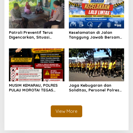
Patroli Preventif Terus
Keselamatan di Jalan
Digencarkan, Situasi
Tanggung Jawab Bersama,
Kamtibmas di Pulau
Polda Malut Gencarkan
Morotai Tetap Aman dan
Edukasi Cegah Kecelakaan
Kondusif
Lalu Lintas
MUSIM KEMARAU, POLRES
Jaga Kebugaran dan
PULAU MOROTAI TEGAS
Soliditas, Personel Polres
LARANG PEMBAKARAN
Pulau Morotai Gelar
LAHAN: SATU API KECIL BISA
Olahraga Pagi Bersama
MENJADI BENCANA BESAR
View More