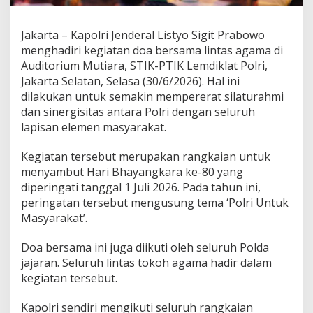
o
l
r
Jakarta – Kapolri Jenderal Listyo Sigit Prabowo
i
menghadiri kegiatan doa bersama lintas agama di
G
Auditorium Mutiara, STIK-PTIK Lemdiklat Polri,
e
Jakarta Selatan, Selasa (30/6/2026). Hal ini
l
a
dilakukan untuk semakin mempererat silaturahmi
r
dan sinergisitas antara Polri dengan seluruh
D
lapisan elemen masyarakat.
o
a
Kegiatan tersebut merupakan rangkaian untuk
B
e
menyambut Hari Bhayangkara ke-80 yang
r
diperingati tanggal 1 Juli 2026. Pada tahun ini,
s
peringatan tersebut mengusung tema ‘Polri Untuk
a
Masyarakat’.
m
a
L
Doa bersama ini juga diikuti oleh seluruh Polda
i
jajaran. Seluruh lintas tokoh agama hadir dalam
n
kegiatan tersebut.
t
a
Kapolri sendiri mengikuti seluruh rangkaian
s