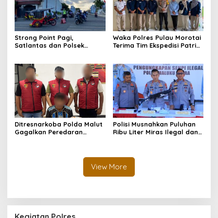
Strong Point Pagi,
Waka Polres Pulau Morotai
Satlantas dan Polsek
Terima Tim Ekspedisi Patriot
Morotai Selatan Barat
UGM, Polri Siap Dukung
Hadir Wujudkan Keamanan
Pengabdian dan Riset di
serta Keselamatan Berlalu
Wilayah Morotai
Lintas
Ditresnarkoba Polda Malut
Polisi Musnahkan Puluhan
Gagalkan Peredaran
Ribu Liter Miras Ilegal dan
Tembakau Sintetis di
Ungkap Jaringan
Halmahera Tengah
Peredaran Senjata Api
Lintas Negara
View More
Kegiatan Polres