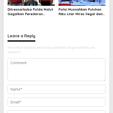
Ditresnarkoba Polda Malut
Polisi Musnahkan Puluhan
Gagalkan Peredaran
Ribu Liter Miras Ilegal dan
Tembakau Sintetis di
Ungkap Jaringan
Halmahera Tengah
Peredaran Senjata Api
Lintas Negara
Leave a Reply
Your email address will not be published.
Required fields are
marked
*