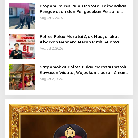
Propam Polres Pulau Morotai Laksanakan
Pengawasan dan Pengecekan Personel
Saat Apel Serah Terima Piket Fungsi
August 3, 2026
Polres Pulau Morotai Ajak Masyarakat
Kibarkan Bendera Merah Putih Selama
Bulan Kemerdekaan
August 2, 2026
Satpamobvit Polres Pulau Morotai Patroli
Kawasan Wisata, Wujudkan Liburan Aman
dan Kondusif
August 2, 2026