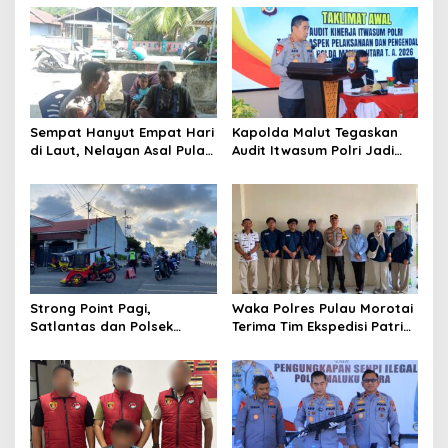
v
i
g
a
t
Sempat Hanyut Empat Hari
Kapolda Malut Tegaskan
di Laut, Nelayan Asal Pulau
Audit Itwasum Polri Jadi
i
Gebe Ditemukan Selamat di
Momentum Perkuat
o
Pantai Tawakali Morotai
Akuntabilitas dan Kinerja
Utara
n
Strong Point Pagi,
Waka Polres Pulau Morotai
Satlantas dan Polsek
Terima Tim Ekspedisi Patriot
Morotai Selatan Barat
UGM, Polri Siap Dukung
Hadir Wujudkan Keamanan
Pengabdian dan Riset di
serta Keselamatan Berlalu
Wilayah Morotai
Lintas