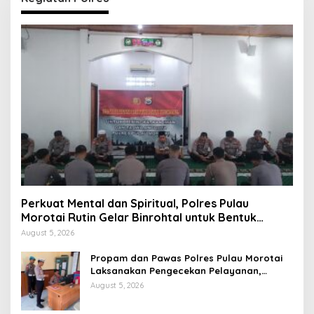
Perkuat Mental dan Spiritual, Polres Pulau
Morotai Rutin Gelar Binrohtal untuk Bentuk
Personel Berintegritas
August 5, 2026
Propam dan Pawas Polres Pulau Morotai
Laksanakan Pengecekan Pelayanan,
Pastikan Masyarakat Mendapat
August 5, 2026
Pelayanan Optimal