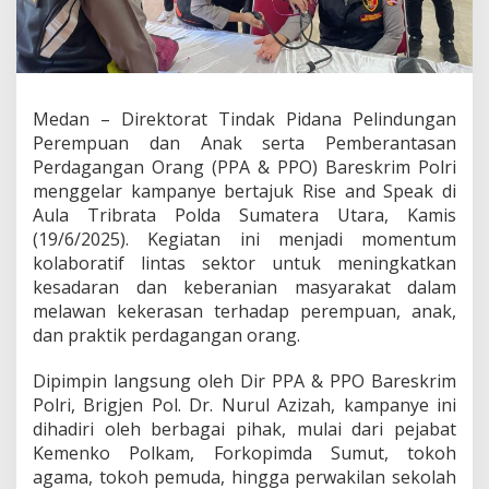
i
g
e
l
a
r
Medan – Direktorat Tindak Pidana Pelindungan
d
Perempuan dan Anak serta Pemberantasan
i
P
Perdagangan Orang (PPA & PPO) Bareskrim Polri
o
menggelar kampanye bertajuk Rise and Speak di
l
Aula Tribrata Polda Sumatera Utara, Kamis
d
(19/6/2025). Kegiatan ini menjadi momentum
a
kolaboratif lintas sektor untuk meningkatkan
S
u
kesadaran dan keberanian masyarakat dalam
m
melawan kekerasan terhadap perempuan, anak,
u
dan praktik perdagangan orang.
t
,
Dipimpin langsung oleh Dir PPA & PPO Bareskrim
D
o
Polri, Brigjen Pol. Dr. Nurul Azizah, kampanye ini
r
dihadiri oleh berbagai pihak, mulai dari pejabat
o
Kemenko Polkam, Forkopimda Sumut, tokoh
n
agama, tokoh pemuda, hingga perwakilan sekolah
g