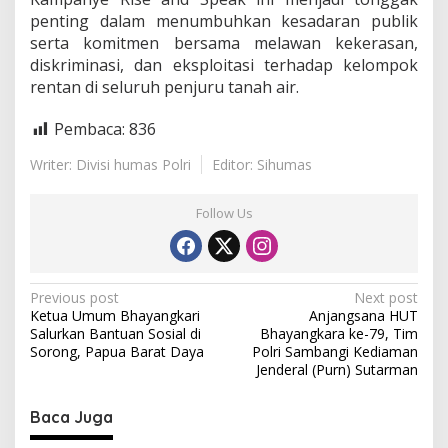
penting dalam menumbuhkan kesadaran publik
serta komitmen bersama melawan kekerasan,
diskriminasi, dan eksploitasi terhadap kelompok
rentan di seluruh penjuru tanah air.
Pembaca:
836
Writer: Divisi humas Polri
Editor: Sihumas
Follow Us
P
Previous post
Next post
Ketua Umum Bhayangkari
Anjangsana HUT
o
Salurkan Bantuan Sosial di
Bhayangkara ke-79, Tim
s
Sorong, Papua Barat Daya
Polri Sambangi Kediaman
Jenderal (Purn) Sutarman
t
n
Baca Juga
a