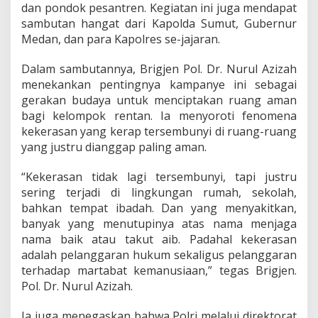
B
dan pondok pesantren. Kegiatan ini juga mendapat
u
sambutan hangat dari Kapolda Sumut, Gubernur
d
Medan, dan para Kapolres se-jajaran.
a
y
Dalam sambutannya, Brigjen Pol. Dr. Nurul Azizah
a
B
menekankan pentingnya kampanye ini sebagai
e
gerakan budaya untuk menciptakan ruang aman
r
bagi kelompok rentan. Ia menyoroti fenomena
a
kekerasan yang kerap tersembunyi di ruang-ruang
n
yang justru dianggap paling aman.
i
B
i
“Kekerasan tidak lagi tersembunyi, tapi justru
c
sering terjadi di lingkungan rumah, sekolah,
a
bahkan tempat ibadah. Dan yang menyakitkan,
r
banyak yang menutupinya atas nama menjaga
a
L
nama baik atau takut aib. Padahal kekerasan
a
adalah pelanggaran hukum sekaligus pelanggaran
w
terhadap martabat kemanusiaan,” tegas Brigjen.
a
Pol. Dr. Nurul Azizah.
n
K
e
Ia juga menegaskan bahwa Polri melalui direktorat