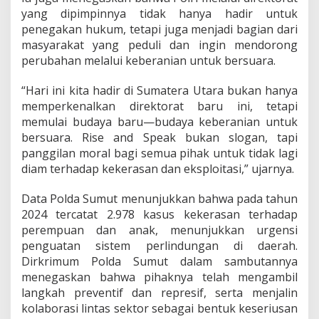
k
yang dipimpinnya tidak hanya hadir untuk
e
penegakan hukum, tetapi juga menjadi bagian dari
r
masyarakat yang peduli dan ingin mendorong
a
s
perubahan melalui keberanian untuk bersuara.
a
n
“Hari ini kita hadir di Sumatera Utara bukan hanya
memperkenalkan direktorat baru ini, tetapi
memulai budaya baru—budaya keberanian untuk
bersuara. Rise and Speak bukan slogan, tapi
panggilan moral bagi semua pihak untuk tidak lagi
diam terhadap kekerasan dan eksploitasi,” ujarnya.
Data Polda Sumut menunjukkan bahwa pada tahun
2024 tercatat 2.978 kasus kekerasan terhadap
perempuan dan anak, menunjukkan urgensi
penguatan sistem perlindungan di daerah.
Dirkrimum Polda Sumut dalam sambutannya
menegaskan bahwa pihaknya telah mengambil
langkah preventif dan represif, serta menjalin
kolaborasi lintas sektor sebagai bentuk keseriusan