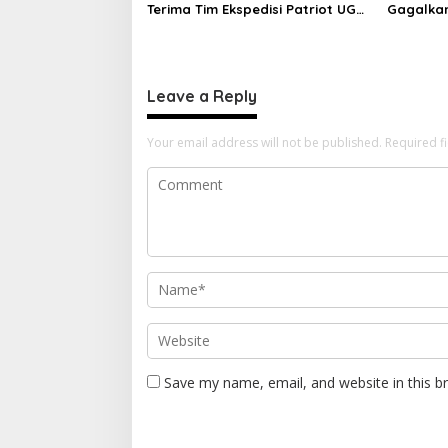
Terima Tim Ekspedisi Patriot UGM,
Gagalka
Polri Siap Dukung Pengabdian
Sintetis
dan Riset di Wilayah Morotai
Leave a Reply
Your email address will not be published.
Required f
Save my name, email, and website in this b