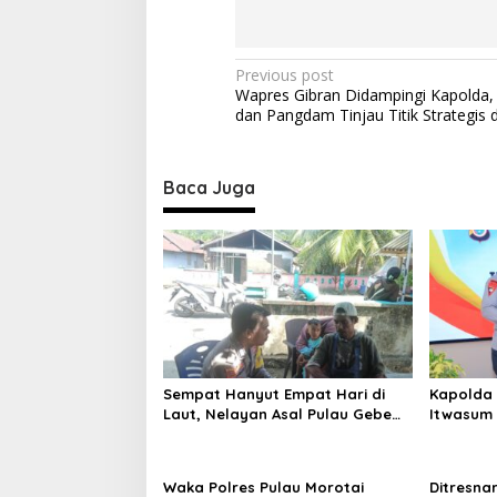
P
Previous post
Wapres Gibran Didampingi Kapolda,
o
dan Pangdam Tinjau Titik Strategis di
s
t
Baca Juga
n
a
v
i
g
a
t
Sempat Hanyut Empat Hari di
Kapolda 
i
Laut, Nelayan Asal Pulau Gebe
Itwasum 
Ditemukan Selamat di Pantai
Perkuat A
o
Tawakali Morotai Utara
n
Waka Polres Pulau Morotai
Ditresna