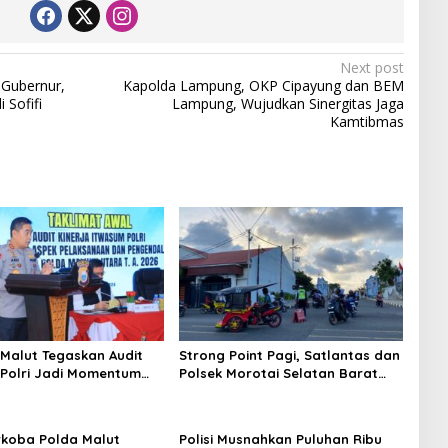
Next post
 Gubernur,
Kapolda Lampung, OKP Cipayung dan BEM
 Sofifi
Lampung, Wujudkan Sinergitas Jaga
Kamtibmas
Malut Tegaskan Audit
Strong Point Pagi, Satlantas dan
Polri Jadi Momentum
Polsek Morotai Selatan Barat
kuntabilitas dan Kinerja
Hadir Wujudkan Keamanan serta
Keselamatan Berlalu Lintas
rkoba Polda Malut
Polisi Musnahkan Puluhan Ribu