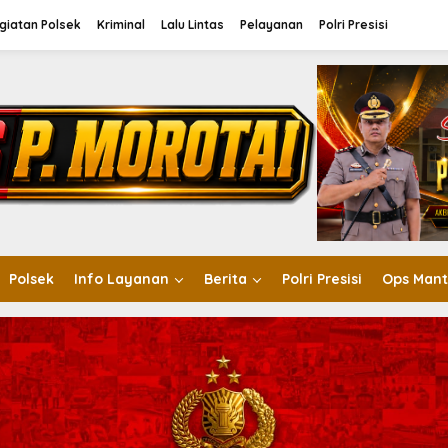
giatan Polsek
Kriminal
Lalu Lintas
Pelayanan
Polri Presisi
Polsek
Info Layanan
Berita
Polri Presisi
Ops Mant