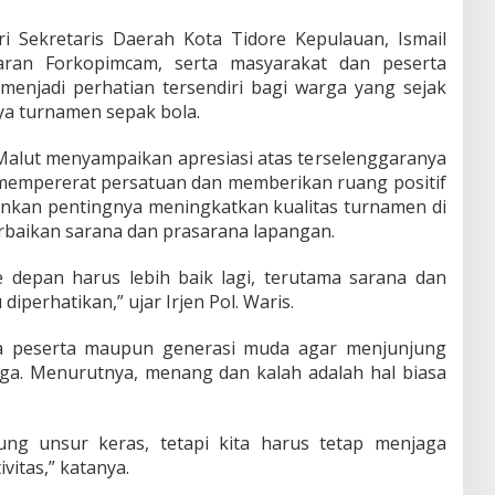
ri Sekretaris Daerah Kota Tidore Kepulauan, Ismail
aran Forkopimcam, serta masyarakat dan peserta
menjadi perhatian tersendiri bagi warga yang sejak
ya turnamen sepak bola.
alut menyampaikan apresiasi atas terselenggaranya
mempererat persatuan dan memberikan ruang positif
ankan pentingnya meningkatkan kualitas turnamen di
baikan sarana dan prasarana lapangan.
e depan harus lebih baik lagi, terutama sarana dan
iperhatikan,” ujar Irjen Pol. Waris.
ra peserta maupun generasi muda agar menjunjung
raga. Menurutnya, menang dan kalah adalah hal biasa
g unsur keras, tetapi kita harus tetap menjaga
vitas,” katanya.