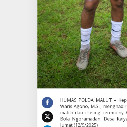
t
2
0
2
5
HUMAS POLDA MALUT – Kepala 
Waris Agono, M.Si., menghadir
match dan closing ceremony
Bola Ngoramadan, Desa Kaiya
Jumat (12/9/2025).