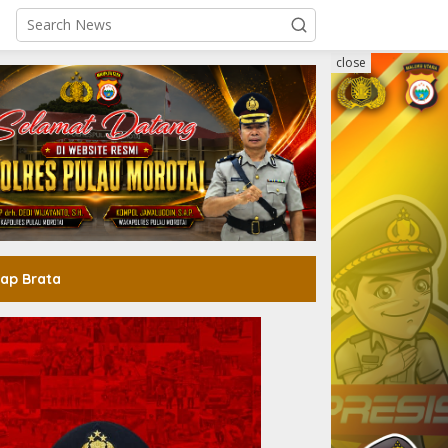
close
ap Brata