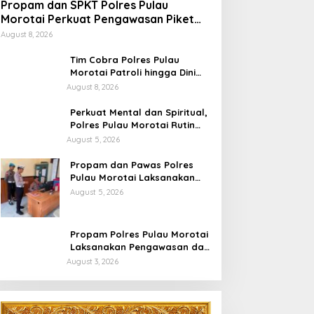
Propam dan SPKT Polres Pulau
Morotai Perkuat Pengawasan Piket
dan Pelayanan Masyarakat Selama
August 8, 2026
1×24 Jam
Tim Cobra Polres Pulau
Morotai Patroli hingga Dini
Hari, Cegah Miras dan
August 8, 2026
Gangguan Kamtibmas
Perkuat Mental dan Spiritual,
Polres Pulau Morotai Rutin
Gelar Binrohtal untuk Bentuk
August 5, 2026
Personel Berintegritas
Propam dan Pawas Polres
Pulau Morotai Laksanakan
Pengecekan Pelayanan,
August 5, 2026
Pastikan Masyarakat
Mendapat Pelayanan Optimal
Propam Polres Pulau Morotai
Laksanakan Pengawasan dan
Pengecekan Personel Saat
August 3, 2026
Apel Serah Terima Piket
Fungsi