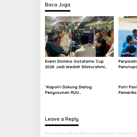
t
Baca Juga
n
a
v
i
g
a
Event Domino Gotalamo Cup
Perpisah
t
2026 Jadi Wadah Silaturahmi
Penutupa
i
dan Pererat Kebersamaan
Tidore K
Masyarakat Morotai
o
*Kapolri Dukung Dialog
Polri Pas
n
Penyusunan RUU
Pemeriks
Ketenagakerjaan, Siap Jadi
Dilaksan
Jembatan Aspirasi Buruh*
dan Tra
Leave a Reply
Your email address will not be published.
Required f