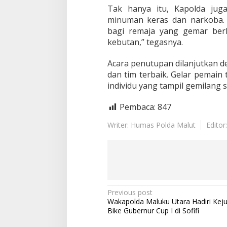
Tak hanya itu, Kapolda ju
minuman keras dan narkoba. 
bagi remaja yang gemar ber
kebutan,” tegasnya.
Acara penutupan dilanjutkan 
dan tim terbaik. Gelar pemain 
individu yang tampil gemilang
Pembaca:
847
Writer: Humas Polda Malut
Editor
P
Previous post
Wakapolda Maluku Utara Hadiri Kej
o
Bike Gubernur Cup I di Sofifi
s