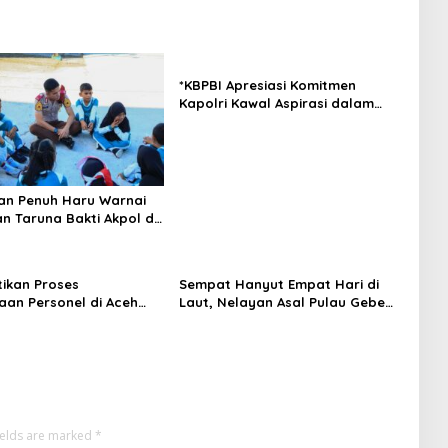
*KBPBI Apresiasi Komitmen
Kapolri Kawal Aspirasi dalam
Pembahasan RUU
Ketenagakerjaan*
an Penuh Haru Warnai
n Taruna Bakti Akpol di
epulauan
tikan Proses
Sempat Hanyut Empat Hari di
aan Personel di Aceh
Laut, Nelayan Asal Pulau Gebe
akan Secara Profesional
Ditemukan Selamat di Pantai
nsparan
Tawakali Morotai Utara
ields are marked
*