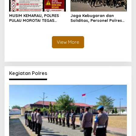
MUSIM KEMARAU, POLRES
Jaga Kebugaran dan
PULAU MOROTAI TEGAS
Soliditas, Personel Polres
LARANG PEMBAKARAN
Pulau Morotai Gelar
LAHAN: SATU API KECIL BISA
Olahraga Pagi Bersama
MENJADI BENCANA BESAR
View More
Kegiatan Polres