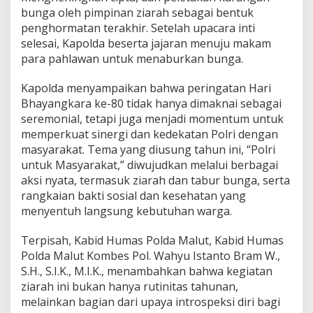
g
bunga oleh pimpinan ziarah sebagai bentuk
k
penghormatan terakhir. Setelah upacara inti
a
selesai, Kapolda beserta jajaran menuju makam
H
a
para pahlawan untuk menaburkan bunga.
r
i
Kapolda menyampaikan bahwa peringatan Hari
B
Bhayangkara ke-80 tidak hanya dimaknai sebagai
h
seremonial, tetapi juga menjadi momentum untuk
a
y
memperkuat sinergi dan kedekatan Polri dengan
a
masyarakat. Tema yang diusung tahun ini, “Polri
n
untuk Masyarakat,” diwujudkan melalui berbagai
g
aksi nyata, termasuk ziarah dan tabur bunga, serta
k
rangkaian bakti sosial dan kesehatan yang
a
r
menyentuh langsung kebutuhan warga.
a
k
Terpisah, Kabid Humas Polda Malut, Kabid Humas
e
Polda Malut Kombes Pol. Wahyu Istanto Bram W.,
-
S.H., S.I.K., M.I.K., menambahkan bahwa kegiatan
8
0
ziarah ini bukan hanya rutinitas tahunan,
melainkan bagian dari upaya introspeksi diri bagi