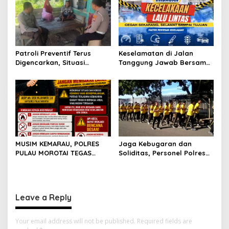
Patroli Preventif Terus
Keselamatan di Jalan
Digencarkan, Situasi
Tanggung Jawab Bersama,
Kamtibmas di Pulau
Polda Malut Gencarkan
Morotai Tetap Aman dan
Edukasi Cegah Kecelakaan
Kondusif
Lalu Lintas
MUSIM KEMARAU, POLRES
Jaga Kebugaran dan
PULAU MOROTAI TEGAS
Soliditas, Personel Polres
LARANG PEMBAKARAN
Pulau Morotai Gelar
LAHAN: SATU API KECIL BISA
Olahraga Pagi Bersama
MENJADI BENCANA BESAR
Leave a Reply
Your email address will not be published.
Required fields are