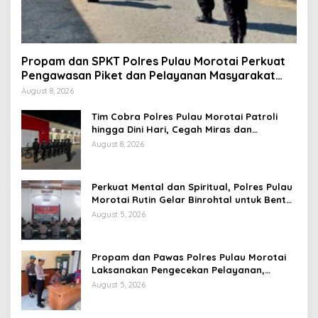
Propam dan SPKT Polres Pulau Morotai Perkuat
Pengawasan Piket dan Pelayanan Masyarakat
Selama 1×24 Jam
August 8, 2026
Tim Cobra Polres Pulau Morotai Patroli
hingga Dini Hari, Cegah Miras dan
Gangguan Kamtibmas
August 8, 2026
Perkuat Mental dan Spiritual, Polres Pulau
Morotai Rutin Gelar Binrohtal untuk Bentuk
Personel Berintegritas
August 5, 2026
Propam dan Pawas Polres Pulau Morotai
Laksanakan Pengecekan Pelayanan,
Pastikan Masyarakat Mendapat
August 5, 2026
Pelayanan Optimal