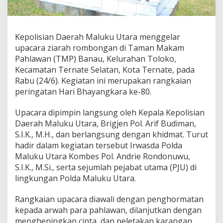
n
Z
i
a
Kepolisian Daerah Maluku Utara menggelar
r
upacara ziarah rombongan di Taman Makam
a
h
Pahlawan (TMP) Banau, Kelurahan Toloko,
d
Kecamatan Ternate Selatan, Kota Ternate, pada
i
Rabu (24/6). Kegiatan ini merupakan rangkaian
T
peringatan Hari Bhayangkara ke-80.
M
P
B
Upacara dipimpin langsung oleh Kepala Kepolisian
a
Daerah Maluku Utara, Brigjen Pol. Arif Budiman,
n
S.I.K., M.H., dan berlangsung dengan khidmat. Turut
a
hadir dalam kegiatan tersebut Irwasda Polda
u
Maluku Utara Kombes Pol. Andrie Rondonuwu,
d
a
S.I.K., M.Si., serta sejumlah pejabat utama (PJU) di
l
lingkungan Polda Maluku Utara.
a
m
Rangkaian upacara diawali dengan penghormatan
R
kepada arwah para pahlawan, dilanjutkan dengan
a
n
mengheningkan cipta, dan peletakan karangan