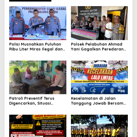
Polisi Musnahkan Puluhan
Polsek Pelabuhan Ahmad
Ribu Liter Miras Ilegal dan
Yani Gagalkan Peredaran
Ungkap Jaringan
113 Botol Cap Tikus,
Peredaran Senjata Api
Disembunyikan di Dapur
Lintas Negara
Kapal
Patroli Preventif Terus
Keselamatan di Jalan
Digencarkan, Situasi
Tanggung Jawab Bersama,
Kamtibmas di Pulau
Polda Malut Gencarkan
Morotai Tetap Aman dan
Edukasi Cegah Kecelakaan
Kondusif
Lalu Lintas