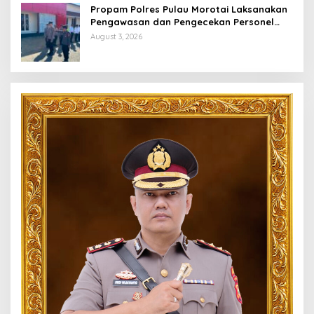
Propam Polres Pulau Morotai Laksanakan
Pengawasan dan Pengecekan Personel
Saat Apel Serah Terima Piket Fungsi
August 3, 2026