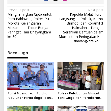
P
Previous post
Next post
Mengheningkan Cipta untuk
Kapolda Malut Turun
o
Para Pahlawan, Polres Pulau
Langsung ke Polsek, Kompi
s
Morotai Gelar Ziarah
Brimob, dan Koramil di
Makam dan Tabur Bunga
Halmahera Tengah,
t
Peringati Hari Bhayangkara
Serahkan Bantuan dalam
ke-80
Momentum Peringatan Hari
n
Bhayangkara ke-80
a
v
Baca Juga
i
g
a
t
i
o
Polisi Musnahkan Puluhan
Polsek Pelabuhan Ahmad
Ribu Liter Miras Ilegal dan
Yani Gagalkan Peredaran
n
Ungkap Jaringan
113 Botol Cap Tikus,
Peredaran Senjata Api
Disembunyikan di Dapur
Lintas Negara
Kapal