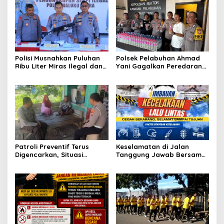
Polisi Musnahkan Puluhan
Polsek Pelabuhan Ahmad
Ribu Liter Miras Ilegal dan
Yani Gagalkan Peredaran
Ungkap Jaringan
113 Botol Cap Tikus,
Peredaran Senjata Api
Disembunyikan di Dapur
Lintas Negara
Kapal
Patroli Preventif Terus
Keselamatan di Jalan
Digencarkan, Situasi
Tanggung Jawab Bersama,
Kamtibmas di Pulau
Polda Malut Gencarkan
Morotai Tetap Aman dan
Edukasi Cegah Kecelakaan
Kondusif
Lalu Lintas