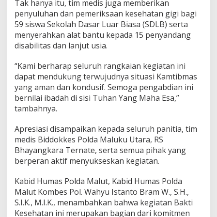
Tak hanya itu, tim medis juga memberikan
a
penyuluhan dan pemeriksaan kesehatan gigi bagi
r
a
59 siswa Sekolah Dasar Luar Biasa (SDLB) serta
k
menyerahkan alat bantu kepada 15 penyandang
a
disabilitas dan lanjut usia.
t
T
“Kami berharap seluruh rangkaian kegiatan ini
e
r
dapat mendukung terwujudnya situasi Kamtibmas
i
yang aman dan kondusif. Semoga pengabdian ini
m
bernilai ibadah di sisi Tuhan Yang Maha Esa,”
a
tambahnya.
L
a
y
Apresiasi disampaikan kepada seluruh panitia, tim
a
medis Biddokkes Polda Maluku Utara, RS
n
Bhayangkara Ternate, serta semua pihak yang
a
berperan aktif menyukseskan kegiatan.
n
G
r
Kabid Humas Polda Malut, Kabid Humas Polda
a
Malut Kombes Pol. Wahyu Istanto Bram W., S.H.,
t
S.I.K., M.I.K., menambahkan bahwa kegiatan Bakti
i
Kesehatan ini merupakan bagian dari komitmen
s