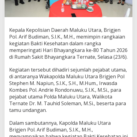
K
e
s
e
h
Kepala Kepolisian Daerah Maluku Utara, Brigjen
a
t
Pol. Arif Budiman, S.I.K., M.H., memimpin rangkaian
a
kegiatan Bakti Kesehatan dalam rangka
n
memperingati Hari Bhayangkara ke-80 Tahun 2026
P
di Rumah Sakit Bhayangkara Ternate, Selasa (23/6).
e
r
i
Kegiatan tersebut dihadiri sejumlah pejabat utama,
n
di antaranya Wakapolda Maluku Utara Brigjen Pol
g
Stephen M. Napiun, S.I.K., S.H., M.Hum., Irwasda
a
Kombes Pol. Andrie Rondonuwu, S.I.K., M.Si., para
t
a
pejabat utama Polda Maluku Utara, Walikota
n
Ternate Dr. M. Tauhid Soleman, M.Si., beserta para
H
tamu undangan.
a
r
Dalam sambutannya, Kapolda Maluku Utara
i
B
Brigjen Pol. Arif Budiman, S.I.K., M.H.,
h
menyampaikan bahwa kegiatan Bakti Kesehatan ini