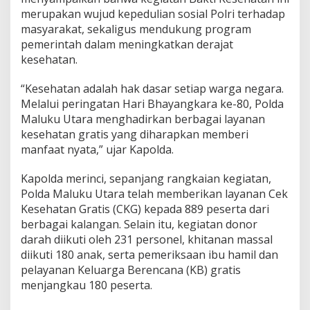
a
merupakan wujud kepedulian sosial Polri terhadap
y
masyarakat, sekaligus mendukung program
a
pemerintah dalam meningkatkan derajat
n
g
kesehatan.
k
a
“Kesehatan adalah hak dasar setiap warga negara.
r
Melalui peringatan Hari Bhayangkara ke-80, Polda
a
Maluku Utara menghadirkan berbagai layanan
k
e
kesehatan gratis yang diharapkan memberi
-
manfaat nyata,” ujar Kapolda.
8
0
Kapolda merinci, sepanjang rangkaian kegiatan,
,
Polda Maluku Utara telah memberikan layanan Cek
R
i
Kesehatan Gratis (CKG) kepada 889 peserta dari
b
berbagai kalangan. Selain itu, kegiatan donor
u
darah diikuti oleh 231 personel, khitanan massal
a
diikuti 180 anak, serta pemeriksaan ibu hamil dan
n
M
pelayanan Keluarga Berencana (KB) gratis
a
menjangkau 180 peserta.
s
y