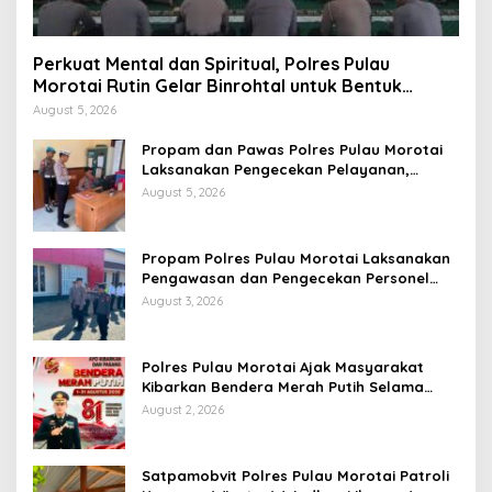
Perkuat Mental dan Spiritual, Polres Pulau
Morotai Rutin Gelar Binrohtal untuk Bentuk
Personel Berintegritas
August 5, 2026
Propam dan Pawas Polres Pulau Morotai
Laksanakan Pengecekan Pelayanan,
Pastikan Masyarakat Mendapat
August 5, 2026
Pelayanan Optimal
Propam Polres Pulau Morotai Laksanakan
Pengawasan dan Pengecekan Personel
Saat Apel Serah Terima Piket Fungsi
August 3, 2026
Polres Pulau Morotai Ajak Masyarakat
Kibarkan Bendera Merah Putih Selama
Bulan Kemerdekaan
August 2, 2026
Satpamobvit Polres Pulau Morotai Patroli