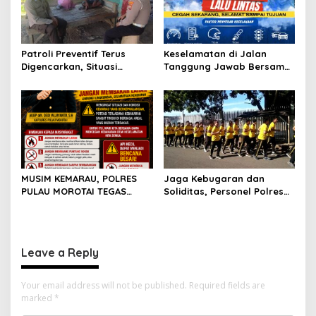
Patroli Preventif Terus
Keselamatan di Jalan
Digencarkan, Situasi
Tanggung Jawab Bersama,
Kamtibmas di Pulau
Polda Malut Gencarkan
Morotai Tetap Aman dan
Edukasi Cegah Kecelakaan
Kondusif
Lalu Lintas
MUSIM KEMARAU, POLRES
Jaga Kebugaran dan
PULAU MOROTAI TEGAS
Soliditas, Personel Polres
LARANG PEMBAKARAN
Pulau Morotai Gelar
LAHAN: SATU API KECIL BISA
Olahraga Pagi Bersama
MENJADI BENCANA BESAR
Leave a Reply
Your email address will not be published.
Required fields are
marked
*