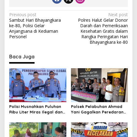
P
Previous post
Next post
Sambut Hari Bhayangkara
Polres Halut Gelar Donor
o
ke-80, Polisi Gelar
Darah dan Pemeriksaan
s
Anjangsana di Kediaman
Kesehatan Gratis dalam
Personel
Rangka Peringatan Hari
t
Bhayangkara ke-80
n
Baca Juga
a
v
i
g
a
t
Polisi Musnahkan Puluhan
Polsek Pelabuhan Ahmad
i
Ribu Liter Miras Ilegal dan
Yani Gagalkan Peredaran
o
Ungkap Jaringan
113 Botol Cap Tikus,
Peredaran Senjata Api
Disembunyikan di Dapur
n
Lintas Negara
Kapal