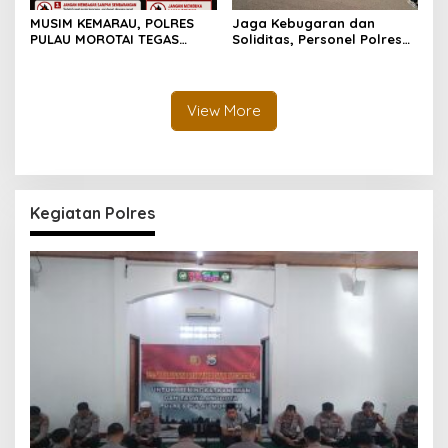
MUSIM KEMARAU, POLRES
Jaga Kebugaran dan
PULAU MOROTAI TEGAS
Soliditas, Personel Polres
LARANG PEMBAKARAN
Pulau Morotai Gelar
LAHAN: SATU API KECIL BISA
Olahraga Pagi Bersama
MENJADI BENCANA BESAR
View More
Kegiatan Polres