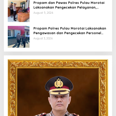
Propam dan Pawas Polres Pulau Morotai
Laksanakan Pengecekan Pelayanan,
Pastikan Masyarakat Mendapat
August 5, 2026
Pelayanan Optimal
Propam Polres Pulau Morotai Laksanakan
Pengawasan dan Pengecekan Personel
Saat Apel Serah Terima Piket Fungsi
August 3, 2026