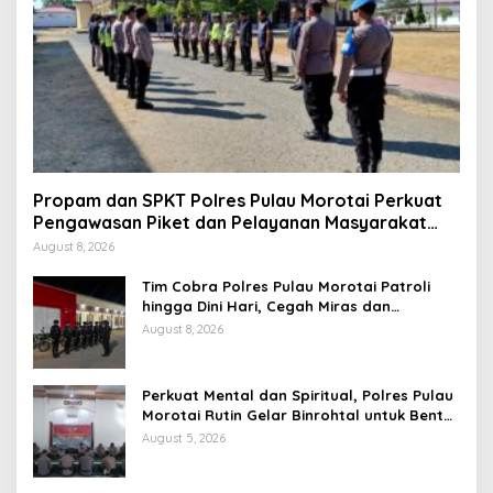
Propam dan SPKT Polres Pulau Morotai Perkuat
Pengawasan Piket dan Pelayanan Masyarakat
Selama 1×24 Jam
August 8, 2026
Tim Cobra Polres Pulau Morotai Patroli
hingga Dini Hari, Cegah Miras dan
Gangguan Kamtibmas
August 8, 2026
Perkuat Mental dan Spiritual, Polres Pulau
Morotai Rutin Gelar Binrohtal untuk Bentuk
Personel Berintegritas
August 5, 2026