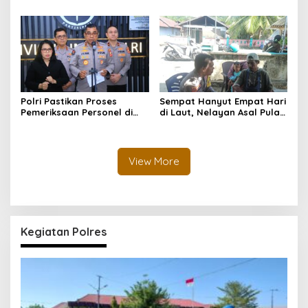
dalam Pembahasan RUU
Ketenagakerjaan, Siap Jadi
Ketenagakerjaan*
Jembatan Aspirasi Buruh*
Polri Pastikan Proses
Sempat Hanyut Empat Hari
Pemeriksaan Personel di
di Laut, Nelayan Asal Pulau
Aceh Dilaksanakan Secara
Gebe Ditemukan Selamat di
Profesional dan
Pantai Tawakali Morotai
Transparan
Utara
View More
Kegiatan Polres