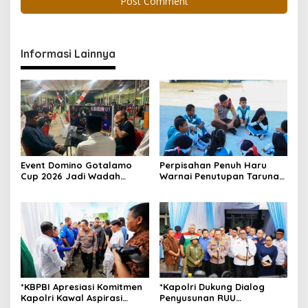
Informasi Lainnya
Event Domino Gotalamo
Perpisahan Penuh Haru
Cup 2026 Jadi Wadah
Warnai Penutupan Taruna
Silaturahmi dan Pererat
Bakti Akpol di Tidore
Kebersamaan Masyarakat
Kepulauan
Morotai
*KBPBI Apresiasi Komitmen
*Kapolri Dukung Dialog
Kapolri Kawal Aspirasi
Penyusunan RUU