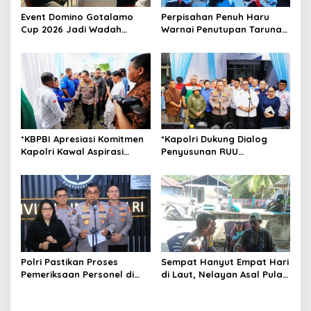
t
Event Domino Gotalamo
Perpisahan Penuh Haru
i
Cup 2026 Jadi Wadah
Warnai Penutupan Taruna
o
Silaturahmi dan Pererat
Bakti Akpol di Tidore
Kebersamaan Masyarakat
Kepulauan
n
Morotai
*KBPBI Apresiasi Komitmen
*Kapolri Dukung Dialog
Kapolri Kawal Aspirasi
Penyusunan RUU
dalam Pembahasan RUU
Ketenagakerjaan, Siap Jadi
Ketenagakerjaan*
Jembatan Aspirasi Buruh*
Polri Pastikan Proses
Sempat Hanyut Empat Hari
Pemeriksaan Personel di
di Laut, Nelayan Asal Pulau
Aceh Dilaksanakan Secara
Gebe Ditemukan Selamat di
Profesional dan
Pantai Tawakali Morotai