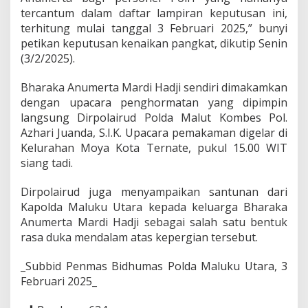
p
tercantum dalam daftar lampiran keputusan ini,
a
terhitung mulai tanggal 3 Februari 2025,” bunyi
d
petikan keputusan kenaikan pangkat, dikutip Senin
a
B
(3/2/2025).
h
a
Bharaka Anumerta Mardi Hadji sendiri dimakamkan
r
dengan upacara penghormatan yang dipimpin
a
langsung Dirpolairud Polda Malut Kombes Pol.
t
u
Azhari Juanda, S.I.K. Upacara pemakaman digelar di
M
Kelurahan Moya Kota Ternate, pukul 15.00 WIT
a
siang tadi.
r
d
Dirpolairud juga menyampaikan santunan dari
i
H
Kapolda Maluku Utara kepada keluarga Bharaka
a
Anumerta Mardi Hadji sebagai salah satu bentuk
d
rasa duka mendalam atas kepergian tersebut.
j
i
_Subbid Penmas Bidhumas Polda Maluku Utara, 3
Februari 2025_