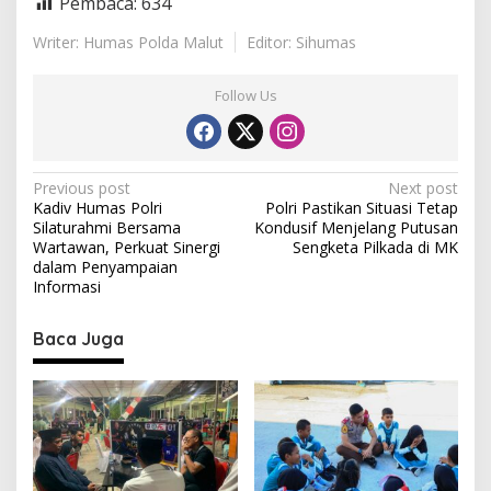
Pembaca:
634
Writer: Humas Polda Malut
Editor: Sihumas
Follow Us
P
Previous post
Next post
Kadiv Humas Polri
Polri Pastikan Situasi Tetap
o
Silaturahmi Bersama
Kondusif Menjelang Putusan
s
Wartawan, Perkuat Sinergi
Sengketa Pilkada di MK
dalam Penyampaian
t
Informasi
n
Baca Juga
a
v
i
g
a