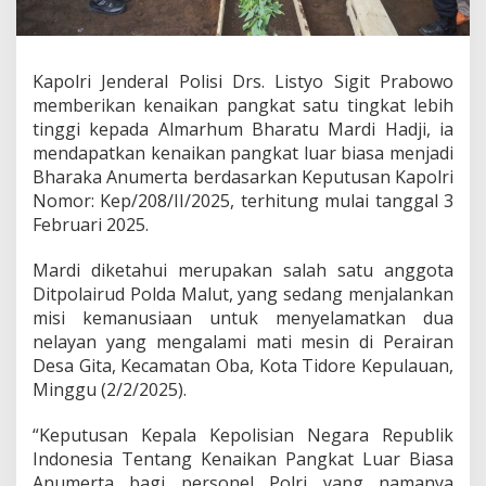
a
n
g
k
Kapolri Jenderal Polisi Drs. Listyo Sigit Prabowo
a
memberikan kenaikan pangkat satu tingkat lebih
t
L
tinggi kepada Almarhum Bharatu Mardi Hadji, ia
u
mendapatkan kenaikan pangkat luar biasa menjadi
a
Bharaka Anumerta berdasarkan Keputusan Kapolri
r
Nomor: Kep/208/II/2025, terhitung mulai tanggal 3
B
i
Februari 2025.
a
s
Mardi diketahui merupakan salah satu anggota
a
Ditpolairud Polda Malut, yang sedang menjalankan
A
misi kemanusiaan untuk menyelamatkan dua
n
u
nelayan yang mengalami mati mesin di Perairan
m
Desa Gita, Kecamatan Oba, Kota Tidore Kepulauan,
e
Minggu (2/2/2025).
r
t
“Keputusan Kepala Kepolisian Negara Republik
a
k
Indonesia Tentang Kenaikan Pangkat Luar Biasa
e
Anumerta bagi personel Polri yang namanya