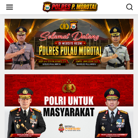
S
k
i
p
t
o
c
o
n
t
e
n
t