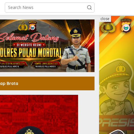
close
ap Brata