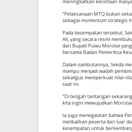
meningkatkan kecintaan masyar
S
L
A
“Pelaksanaan MTQ bukan sekadar
M
sebagai momentum strategis m
D
A
Pada kesempatan tersebut, Sek
N
Ali, yang secara resmi membu
P
E
dari Bupati Pulau Morotai yang
M
bersama Badan Pemeriksa Keu
B
I
Dalam sambutannya, Sekda me
N
mampu menjadi wadah pembinaa
A
A
sekaligus memperkuat nilai-ni
N
saat ini.
G
E
“Di tengah tantangan sekarang in
N
kita ingin mewujudkan Morotai 
E
R
A
Ia juga menegaskan bahwa Pem
S
melibatkan peserta dari luar d
I
kesempatan untuk berkembang 
Q