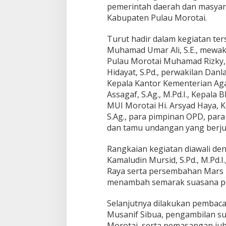
P
pemerintah daerah dan masyar
A
Kabupaten Pulau Morotai.
T
E
Turut hadir dalam kegiatan te
N
P
Muhamad Umar Ali, S.E., mewak
U
Pulau Morotai Muhamad Rizky, 
L
Hidayat, S.Pd., perwakilan Danl
A
Kepala Kantor Kementerian A
U
M
Assagaf, S.Ag., M.Pd.I., Kepala 
O
MUI Morotai Hi. Arsyad Haya, 
R
S.Ag., para pimpinan OPD, para
O
dan tamu undangan yang berju
T
A
I
Rangkaian kegiatan diawali den
,
Kamaludin Mursid, S.Pd., M.Pd.
W
Raya serta persembahan Mars 
U
menambah semarak suasana p
J
U
D
Selanjutnya dilakukan pembac
D
Musanif Sibua, pengambilan 
U
Morotai, serta pemasangan ju