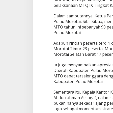
K
pelaksanaan MTQ IX Tingkat Ka
U
N
G
Dalam sambutannya, Ketua Pan
A
Pulau Morotai, Sibli Sibua, m
N
MTQ tahun ini sebanyak 90 pes
P
Pulau Morotai.
O
L
R
Adapun rincian peserta terdiri
I
Morotai Timur 23 peserta, Moro
T
Morotai Selatan Barat 17 peser
E
R
Ia juga menyampaikan apresias
H
A
Daerah Kabupaten Pulau Morot
D
MTQ dapat terselenggara deng
A
Kabupaten Pulau Morotai.
P
S
Sementara itu, Kepala Kantor
Y
I
Abdurrahman Assagaf, dalam
A
bukan hanya sekadar ajang per
R
juga sebagai momentum strate
I