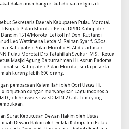
akat dalam membangun kehidupan religius di
rsebut Sekretaris Daerah Kabupaten Pulau Morotai,
ili Bupati Pulau Morotai, Ketua DPRD Kabupaten
Dandim 1514/Morotai Letkol Inf Deni Rustandi
anud Leo Wattimena Letda M. Raihan Syarif, S.Sos.,
gama Kabupaten Pulau Morotai H. Abdurachman
BNN Pulau Morotai Drs. Fatahillah Syukur, M.Si., Ketua
Ketua Masjid Agung Baiturrahman Hi. Asrun Padoma,
 camat se-Kabupaten Pulau Morotai, serta peserta
mlah kurang lebih 600 orang.
gan pembacaan Kalam Ilahi oleh Qori Ustaz Hi.
I., dilanjutkan dengan menyanyikan Lagu Indonesia
MTQ oleh siswa-siswi SD MIN 2 Gotalamo yang
embukaan.
aan Surat Keputusan Dewan Hakim oleh Ustaz
sumpah Dewan Hakim oleh Sekda Kabupaten Pulau
ba kepada Dewan Hakim sebagai simbol dimulainya