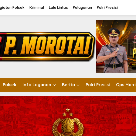
giatan Polsek
Kriminal
Lalu Lintas
Pelayanan
Polri Presisi
Polsek
Info Layanan
Berita
Polri Presisi
Ops Mant