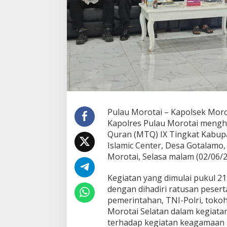
P
E
M
B
U
K
A
A
N
M
T
Q
I
Pulau Morotai – Kapolsek Morot
X
Kapolres Pulau Morotai mengh
T
Quran (MTQ) IX Tingkat Kabup
I
Islamic Center, Desa Gotalamo
N
Morotai, Selasa malam (02/06/2
G
K
A
Kegiatan yang dimulai pukul 2
T
dengan dihadiri ratusan peser
K
pemerintahan, TNI-Polri, toko
A
Morotai Selatan dalam kegiata
B
U
terhadap kegiatan keagamaan 