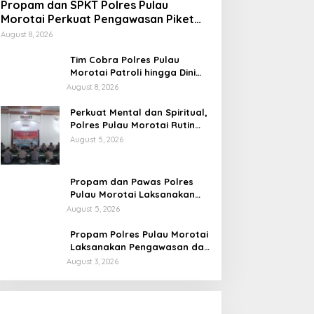
Propam dan SPKT Polres Pulau
Morotai Perkuat Pengawasan Piket
dan Pelayanan Masyarakat Selama
August 8, 2026
1×24 Jam
Tim Cobra Polres Pulau
Morotai Patroli hingga Dini
Hari, Cegah Miras dan
August 8, 2026
Gangguan Kamtibmas
Perkuat Mental dan Spiritual,
Polres Pulau Morotai Rutin
Gelar Binrohtal untuk Bentuk
August 5, 2026
Personel Berintegritas
Propam dan Pawas Polres
Pulau Morotai Laksanakan
Pengecekan Pelayanan,
August 5, 2026
Pastikan Masyarakat
Mendapat Pelayanan Optimal
Propam Polres Pulau Morotai
Laksanakan Pengawasan dan
Pengecekan Personel Saat
August 3, 2026
Apel Serah Terima Piket
Fungsi