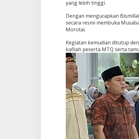
yang lebih tinggi.
U
R
A
Dengan mengucapkan Bismillah
N
secara resmi membuka Musabaq
I
Morotai.
Kegiatan kemudian ditutup de
kafilah peserta MTQ serta tam