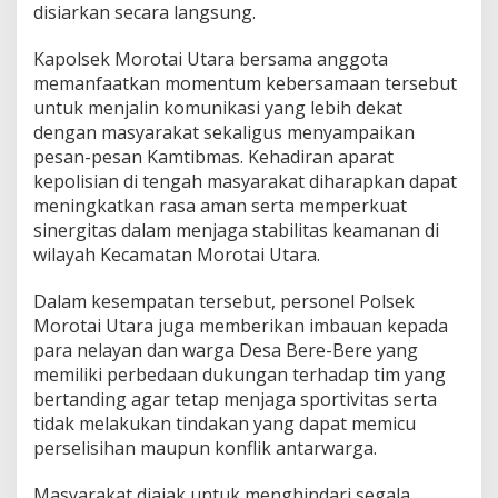
a
disiarkan secara langsung.
r
a
Kapolsek Morotai Utara bersama anggota
k
memanfaatkan momentum kebersamaan tersebut
a
untuk menjalin komunikasi yang lebih dekat
t
,
dengan masyarakat sekaligus menyampaikan
P
pesan-pesan Kamtibmas. Kehadiran aparat
e
kepolisian di tengah masyarakat diharapkan dapat
r
meningkatkan rasa aman serta memperkuat
k
sinergitas dalam menjaga stabilitas keamanan di
u
a
wilayah Kecamatan Morotai Utara.
t
S
Dalam kesempatan tersebut, personel Polsek
i
Morotai Utara juga memberikan imbauan kepada
l
para nelayan dan warga Desa Bere-Bere yang
a
t
memiliki perbedaan dukungan terhadap tim yang
u
bertanding agar tetap menjaga sportivitas serta
r
tidak melakukan tindakan yang dapat memicu
a
perselisihan maupun konflik antarwarga.
h
m
i
Masyarakat diajak untuk menghindari segala