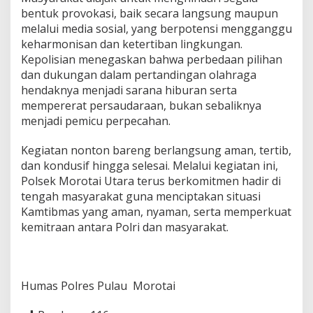
d
bentuk provokasi, baik secara langsung maupun
a
melalui media sosial, yang berpotensi mengganggu
n
keharmonisan dan ketertiban lingkungan.
J
a
Kepolisian menegaskan bahwa perbedaan pilihan
g
dan dukungan dalam pertandingan olahraga
a
hendaknya menjadi sarana hiburan serta
K
mempererat persaudaraan, bukan sebaliknya
a
menjadi pemicu perpecahan.
m
t
i
Kegiatan nonton bareng berlangsung aman, tertib,
b
dan kondusif hingga selesai. Melalui kegiatan ini,
m
Polsek Morotai Utara terus berkomitmen hadir di
a
tengah masyarakat guna menciptakan situasi
s
Kamtibmas yang aman, nyaman, serta memperkuat
kemitraan antara Polri dan masyarakat.
Humas Polres Pulau Morotai