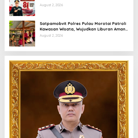
Bulan Kemerdekaan
August 2, 2026
Satpamobvit Polres Pulau Morotai Patroli
Kawasan Wisata, Wujudkan Liburan Aman
dan Kondusif
August 2, 2026