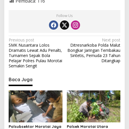
Pembaca:
116
Follow Us
P
Previous post
Next post
SMK Nusantara Lolos
Ditresnarkoba Polda Malut
o
Dramatis Lewat Adu Penalti,
Bongkar Jaringan Tembakau
s
Turnamen Sepak Bola
Sintetis, Pemuda 23 Tahun
Pelajar Polres Pulau Morotai
Ditangkap
t
Semakin Sengit
n
Baca Juga
a
v
i
g
a
t
Polsubsektor Morotai Jaya
Polsek Morotai Utara