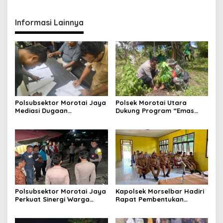
Informasi Lainnya
Polsubsektor Morotai Jaya
Polsek Morotai Utara
Mediasi Dugaan
Dukung Program “Emas
Pengeroyokan, Kedua Pihak
Hijau”, Tanam Pohon Sukun
Sepakat Selesaikan
untuk Ketahanan Pangan
Persoalan Secara
dan Kelestarian Lingkungan
Kekeluargaan
Polsubsektor Morotai Jaya
Kapolsek Morselbar Hadiri
Perkuat Sinergi Warga
Rapat Pembentukan
Lewat Patroli Cipta Kondisi,
Panitia HUT ke-81
Cegah Tawuran dan
Kemerdekaan RI, Perkuat