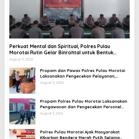
Perkuat Mental dan Spiritual, Polres Pulau
Morotai Rutin Gelar Binrohtal untuk Bentuk
Personel Berintegritas
August 5, 2026
Propam dan Pawas Polres Pulau Morotai
Laksanakan Pengecekan Pelayanan,
Pastikan Masyarakat Mendapat
August 5, 2026
Pelayanan Optimal
Propam Polres Pulau Morotai Laksanakan
Pengawasan dan Pengecekan Personel
Saat Apel Serah Terima Piket Fungsi
August 3, 2026
Polres Pulau Morotai Ajak Masyarakat
Kibarkan Bendera Merah Putih Selama