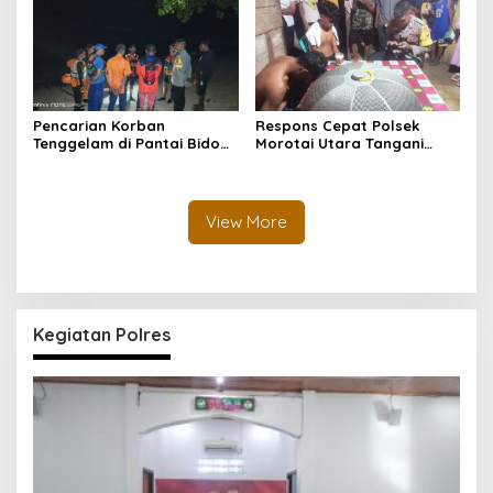
Gangguan Kamtibmas
Sinergi Lintas Sektor
Sukseskan Peringatan 17
Agustus 2026
Pencarian Korban
Respons Cepat Polsek
Tenggelam di Pantai Bido
Morotai Utara Tangani
Dihentikan Sementara,
Laporan Orang Hilang Saat
Dilanjutkan Kembali Pagi
Berenang di Pantai Bido,
Hari
Pencarian Terus Dilanjutkan
View More
Kegiatan Polres