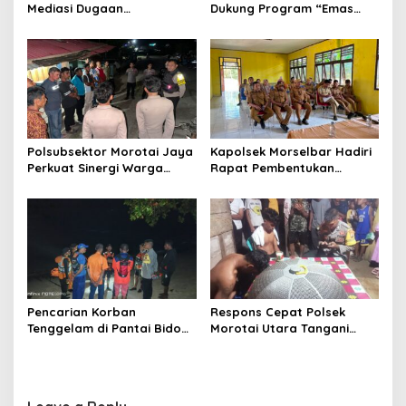
i
Mediasi Dugaan
Dukung Program “Emas
o
Pengeroyokan, Kedua Pihak
Hijau”, Tanam Pohon Sukun
Sepakat Selesaikan
untuk Ketahanan Pangan
n
Persoalan Secara
dan Kelestarian Lingkungan
Kekeluargaan
Polsubsektor Morotai Jaya
Kapolsek Morselbar Hadiri
Perkuat Sinergi Warga
Rapat Pembentukan
Lewat Patroli Cipta Kondisi,
Panitia HUT ke-81
Cegah Tawuran dan
Kemerdekaan RI, Perkuat
Gangguan Kamtibmas
Sinergi Lintas Sektor
Sukseskan Peringatan 17
Agustus 2026
Pencarian Korban
Respons Cepat Polsek
Tenggelam di Pantai Bido
Morotai Utara Tangani
Dihentikan Sementara,
Laporan Orang Hilang Saat
Dilanjutkan Kembali Pagi
Berenang di Pantai Bido,
Hari
Pencarian Terus Dilanjutkan