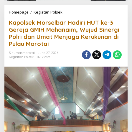
Homepage
/
Kegiatan Polsek
K
a
Kapolsek Morselbar Hadiri HUT ke-3
p
o
Gereja GMIH Mahanaim, Wujud Sinergi
l
Polri dan Umat Menjaga Kerukunan di
s
Pulau Morotai
e
k
Sihumasmorotai
June 27, 2026
M
Kegiatan Polsek
112 Views
o
r
s
e
l
b
a
r
H
a
d
i
r
i