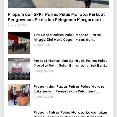
Propam dan SPKT Polres Pulau Morotai Perkuat
Pengawasan Piket dan Pelayanan Masyarakat
Selama 1×24 Jam
August 8, 2026
Tim Cobra Polres Pulau Morotai Patroli
hingga Dini Hari, Cegah Miras dan
Gangguan Kamtibmas
August 8, 2026
Perkuat Mental dan Spiritual, Polres Pulau
Morotai Rutin Gelar Binrohtal untuk Bentuk
Personel Berintegritas
August 5, 2026
Propam dan Pawas Polres Pulau Morotai
Laksanakan Pengecekan Pelayanan,
Pastikan Masyarakat Mendapat
August 5, 2026
Pelayanan Optimal
Propam Polres Pulau Morotai Laksanakan