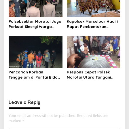
Polsubsektor Morotai Jaya
Kapolsek Morselbar Hadiri
Perkuat Sinergi Warga
Rapat Pembentukan
Lewat Patroli Cipta Kondisi,
Panitia HUT ke-81
Cegah Tawuran dan
Kemerdekaan RI, Perkuat
Gangguan Kamtibmas
Sinergi Lintas Sektor
Sukseskan Peringatan 17
Agustus 2026
Pencarian Korban
Respons Cepat Polsek
Tenggelam di Pantai Bido
Morotai Utara Tangani
Dihentikan Sementara,
Laporan Orang Hilang Saat
Dilanjutkan Kembali Pagi
Berenang di Pantai Bido,
Hari
Pencarian Terus Dilanjutkan
Leave a Reply
Your email address will not be published.
Required fields are
marked
*