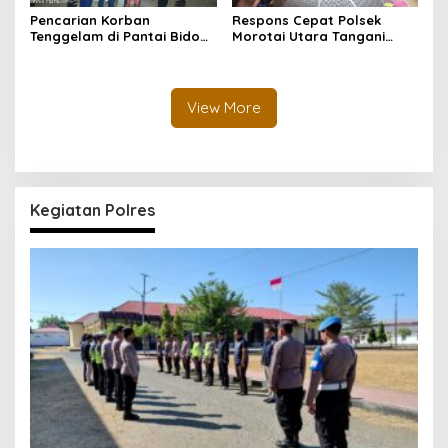
Pencarian Korban
Respons Cepat Polsek
Tenggelam di Pantai Bido
Morotai Utara Tangani
Dihentikan Sementara,
Laporan Orang Hilang Saat
Dilanjutkan Kembali Pagi
Berenang di Pantai Bido,
Hari
Pencarian Terus Dilanjutkan
View More
Kegiatan Polres