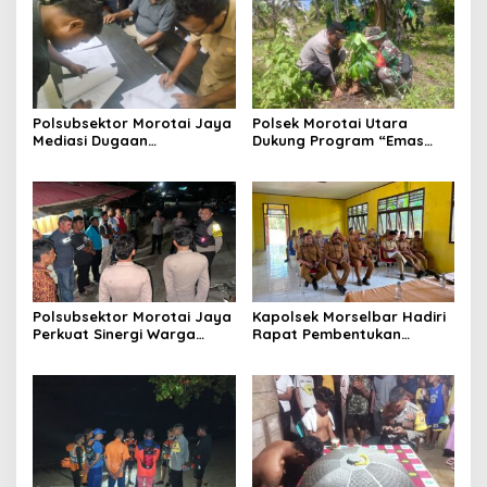
Polsubsektor Morotai Jaya
Polsek Morotai Utara
Mediasi Dugaan
Dukung Program “Emas
Pengeroyokan, Kedua Pihak
Hijau”, Tanam Pohon Sukun
Sepakat Selesaikan
untuk Ketahanan Pangan
Persoalan Secara
dan Kelestarian Lingkungan
Kekeluargaan
Polsubsektor Morotai Jaya
Kapolsek Morselbar Hadiri
Perkuat Sinergi Warga
Rapat Pembentukan
Lewat Patroli Cipta Kondisi,
Panitia HUT ke-81
Cegah Tawuran dan
Kemerdekaan RI, Perkuat
Gangguan Kamtibmas
Sinergi Lintas Sektor
Sukseskan Peringatan 17
Agustus 2026