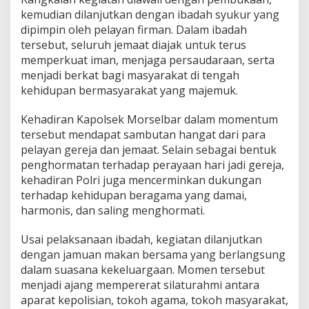
M
kemudian dilanjutkan dengan ibadah syukur yang
e
dipimpin oleh pelayan firman. Dalam ibadah
n
tersebut, seluruh jemaat diajak untuk terus
j
a
memperkuat iman, menjaga persaudaraan, serta
g
menjadi berkat bagi masyarakat di tengah
a
kehidupan bermasyarakat yang majemuk.
K
e
Kehadiran Kapolsek Morselbar dalam momentum
r
u
tersebut mendapat sambutan hangat dari para
k
pelayan gereja dan jemaat. Selain sebagai bentuk
u
penghormatan terhadap perayaan hari jadi gereja,
n
kehadiran Polri juga mencerminkan dukungan
a
terhadap kehidupan beragama yang damai,
n
d
harmonis, dan saling menghormati.
i
P
Usai pelaksanaan ibadah, kegiatan dilanjutkan
u
dengan jamuan makan bersama yang berlangsung
l
dalam suasana kekeluargaan. Momen tersebut
a
u
menjadi ajang mempererat silaturahmi antara
M
aparat kepolisian, tokoh agama, tokoh masyarakat,
o