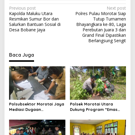
P
Previous post
Next post
Kapolda Maluku Utara
Polres Pulau Morotai Siap
o
Resmikan Sumur Bor dan
Tutup Turnamen
s
Salurkan Bantuan Sosial di
Bhayangkara ke-80, Laga
Desa Bobane Jaya
Perebutan Juara 3 dan
t
Grand Final Dipastikan
Berlangsung Sengit
n
a
Baca Juga
v
i
g
a
t
i
Polsubsektor Morotai Jaya
Polsek Morotai Utara
o
Mediasi Dugaan
Dukung Program “Emas
Pengeroyokan, Kedua Pihak
Hijau”, Tanam Pohon Sukun
n
Sepakat Selesaikan
untuk Ketahanan Pangan
Persoalan Secara
dan Kelestarian Lingkungan
Kekeluargaan