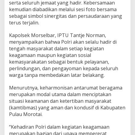
serta seluruh jemaat yang hadir. Kebersamaan
r
kemudian diabadikan melalui sesi foto bersama
o
t
sebagai simbol sinergitas dan persaudaraan yang
a
terus terjalin.
i
Kapolsek Morselbar, IPTU Tantje Norman,
menyampaikan bahwa Polri akan selalu hadir di
tengah masyarakat dalam setiap kegiatan
keagamaan maupun kegiatan sosial
kemasyarakatan sebagai bentuk pelayanan,
perlindungan, dan pengayoman kepada seluruh
warga tanpa membedakan latar belakang.
Menurutnya, keharmonisan antarumat beragama
merupakan modal utama dalam menciptakan
situasi keamanan dan ketertiban masyarakat
(kamtibmas) yang aman dan kondusif di Kabupaten
Pulau Morotai.
“Kehadiran Polri dalam kegiatan keagamaan
merupakan bagian dari upaya mempererat