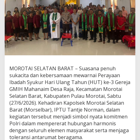
H
U
T
k
e
-
3
G
e
r
e
j
MOROTAI SELATAN BARAT – Suasana penuh
a
sukacita dan kebersamaan mewarnai Perayaan
G
M
Ibadah Syukur Hari Ulang Tahun (HUT) ke-3 Gereja
I
GMIH Mahanaim Desa Raja, Kecamatan Morotai
H
Selatan Barat, Kabupaten Pulau Morotai, Sabtu
M
(27/6/2026). Kehadiran Kapolsek Morotai Selatan
a
Barat (Morselbar), IPTU Tantje Norman, dalam
h
a
kegiatan tersebut menjadi simbol nyata komitmen
n
Polri dalam mempererat hubungan harmonis
a
dengan seluruh elemen masyarakat serta menjaga
i
toleransi antarumat beragama.
m