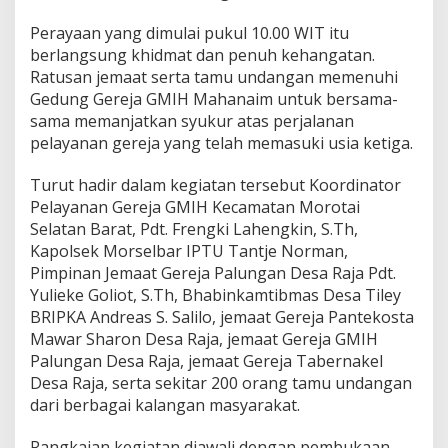
,
W
Perayaan yang dimulai pukul 10.00 WIT itu
u
berlangsung khidmat dan penuh kehangatan.
j
Ratusan jemaat serta tamu undangan memenuhi
u
Gedung Gereja GMIH Mahanaim untuk bersama-
d
S
sama memanjatkan syukur atas perjalanan
i
pelayanan gereja yang telah memasuki usia ketiga.
n
e
Turut hadir dalam kegiatan tersebut Koordinator
r
Pelayanan Gereja GMIH Kecamatan Morotai
g
i
Selatan Barat, Pdt. Frengki Lahengkin, S.Th,
P
Kapolsek Morselbar IPTU Tantje Norman,
o
Pimpinan Jemaat Gereja Palungan Desa Raja Pdt.
l
Yulieke Goliot, S.Th, Bhabinkamtibmas Desa Tiley
r
BRIPKA Andreas S. Salilo, jemaat Gereja Pantekosta
i
d
Mawar Sharon Desa Raja, jemaat Gereja GMIH
a
Palungan Desa Raja, jemaat Gereja Tabernakel
n
Desa Raja, serta sekitar 200 orang tamu undangan
U
dari berbagai kalangan masyarakat.
m
a
t
Rangkaian kegiatan diawali dengan pembukaan,