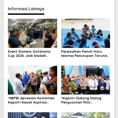
Informasi Lainnya
Event Domino Gotalamo
Perpisahan Penuh Haru
Cup 2026 Jadi Wadah
Warnai Penutupan Taruna
Silaturahmi dan Pererat
Bakti Akpol di Tidore
Kebersamaan Masyarakat
Kepulauan
Morotai
*KBPBI Apresiasi Komitmen
*Kapolri Dukung Dialog
Kapolri Kawal Aspirasi
Penyusunan RUU
dalam Pembahasan RUU
Ketenagakerjaan, Siap Jadi
Ketenagakerjaan*
Jembatan Aspirasi Buruh*