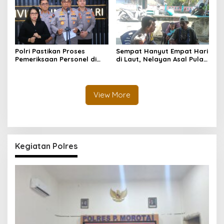
Polri Pastikan Proses
Sempat Hanyut Empat Hari
Pemeriksaan Personel di
di Laut, Nelayan Asal Pulau
Aceh Dilaksanakan Secara
Gebe Ditemukan Selamat di
Profesional dan
Pantai Tawakali Morotai
Transparan
Utara
View More
Kegiatan Polres