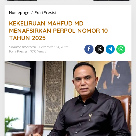
Homepage
/
Polri Presisi
K
E
KEKELIRUAN MAHFUD MD
K
E
MENAFSIRKAN PERPOL NOMOR 10
L
TAHUN 2025
I
R
Sihumasmorotai
December 14, 2025
U
Polri Presisi
1010 Views
A
N
M
A
H
F
U
D
M
D
M
E
N
A
F