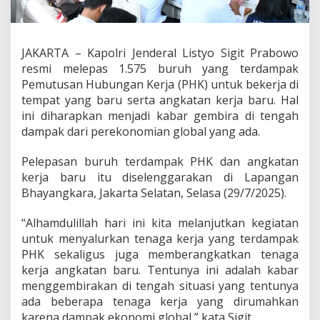
a
n
A
n
JAKARTA – Kapolri Jenderal Listyo Sigit Prabowo
g
resmi melepas 1.575 buruh yang terdampak
k
a
Pemutusan Hubungan Kerja (PHK) untuk bekerja di
t
tempat yang baru serta angkatan kerja baru. Hal
a
ini diharapkan menjadi kabar gembira di tengah
n
dampak dari perekonomian global yang ada.
K
e
r
Pelepasan buruh terdampak PHK dan angkatan
j
kerja baru itu diselenggarakan di Lapangan
a
Bhayangkara, Jakarta Selatan, Selasa (29/7/2025).
B
a
“Alhamdulillah hari ini kita melanjutkan kegiatan
r
u
untuk menyalurkan tenaga kerja yang terdampak
,
PHK sekaligus juga memberangkatkan tenaga
K
kerja angkatan baru. Tentunya ini adalah kabar
a
menggembirakan di tengah situasi yang tentunya
p
ada beberapa tenaga kerja yang dirumahkan
o
l
karena dampak ekonomi global,” kata Sigit.