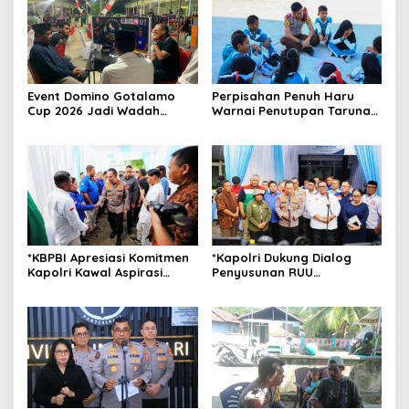
Event Domino Gotalamo
Perpisahan Penuh Haru
Cup 2026 Jadi Wadah
Warnai Penutupan Taruna
Silaturahmi dan Pererat
Bakti Akpol di Tidore
Kebersamaan Masyarakat
Kepulauan
Morotai
*KBPBI Apresiasi Komitmen
*Kapolri Dukung Dialog
Kapolri Kawal Aspirasi
Penyusunan RUU
dalam Pembahasan RUU
Ketenagakerjaan, Siap Jadi
Ketenagakerjaan*
Jembatan Aspirasi Buruh*