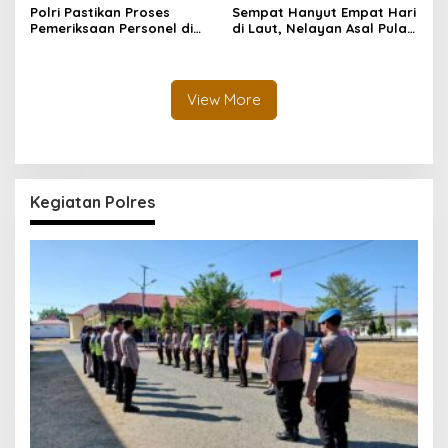
Polri Pastikan Proses
Sempat Hanyut Empat Hari
Pemeriksaan Personel di
di Laut, Nelayan Asal Pulau
Aceh Dilaksanakan Secara
Gebe Ditemukan Selamat di
Profesional dan
Pantai Tawakali Morotai
Transparan
Utara
View More
Kegiatan Polres