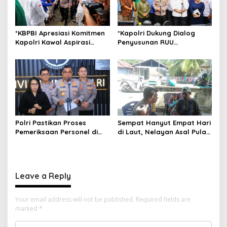
*KBPBI Apresiasi Komitmen
*Kapolri Dukung Dialog
Kapolri Kawal Aspirasi
Penyusunan RUU
dalam Pembahasan RUU
Ketenagakerjaan, Siap Jadi
Ketenagakerjaan*
Jembatan Aspirasi Buruh*
Polri Pastikan Proses
Sempat Hanyut Empat Hari
Pemeriksaan Personel di
di Laut, Nelayan Asal Pulau
Aceh Dilaksanakan Secara
Gebe Ditemukan Selamat di
Profesional dan
Pantai Tawakali Morotai
Transparan
Utara
Leave a Reply
Your email address will not be published.
Required fields are
marked
*