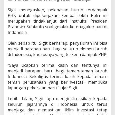
r
i
Sigit menegaskan, pelepasan buruh terdampak
:
PHK untuk dipekerjakan kembali oleh Polri ini
K
merupakan tindaklanjut dari instruksi Presiden
a
b
Prabowo Subianto soal gejolak ketenagakerjaan di
a
Indonesia.
r
G
Oleh sebab itu, Sigit berharap, penyaluran ini bisa
e
menjadi harapan baru bagi seluruh elemen buruh
m
b
di Indonesia, khususnya yang terkena dampak PHK.
i
r
“Saya ucapkan terima kasih dan tentunya ini
a
menjadi harapan baru bagi teman-teman buruh
d
Indonesia. Sekaligus terima kasih kepada teman-
i
T
teman perusahaan yang berinvestasi, membuka
e
lapangan pekerjaan baru,” ujar Sigit.
n
g
Lebih dalam, Sigit juga menginstruksikan kepada
a
seluruh jajarannya di Indonesia untuk terus
h
D
menjaga dan memastikan iklim investasi tetap
a