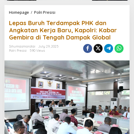
Homepage
/
Polri Presisi
L
e
Lepas Buruh Terdampak PHK dan
p
a
Angkatan Kerja Baru, Kapolri: Kabar
s
Gembira di Tengah Dampak Global
B
u
Sihumasmorotai
July 29, 2025
r
Polri Presisi
590 Views
u
h
T
e
r
d
a
m
p
a
k
P
H
K
d