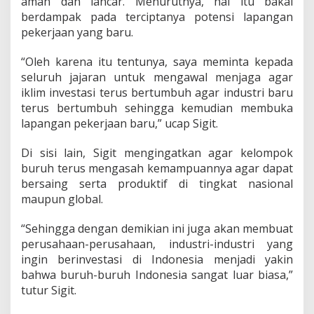
aman dan lancar. Menurutnya, hal itu bakal
m
berdampak pada terciptanya potensi lapangan
p
pekerjaan yang baru.
a
k
G
“Oleh karena itu tentunya, saya meminta kepada
l
seluruh jajaran untuk mengawal menjaga agar
o
iklim investasi terus bertumbuh agar industri baru
b
terus bertumbuh sehingga kemudian membuka
a
l
lapangan pekerjaan baru,” ucap Sigit.
Di sisi lain, Sigit mengingatkan agar kelompok
buruh terus mengasah kemampuannya agar dapat
bersaing serta produktif di tingkat nasional
maupun global.
“Sehingga dengan demikian ini juga akan membuat
perusahaan-perusahaan, industri-industri yang
ingin berinvestasi di Indonesia menjadi yakin
bahwa buruh-buruh Indonesia sangat luar biasa,”
tutur Sigit.