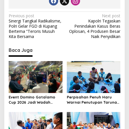
P
Previous post
Next post
Sinergi Tangkal Radikalisme,
Kapolri Tegaskan
o
Polri Gelar FGD di Kupang
Penindakan Kasus Beras
s
Bertema “Teroris Musuh
Oplosan, 4 Produsen Besar
Kita Bersama
Naik Penyidikan
t
n
Baca Juga
a
v
i
g
a
t
Event Domino Gotalamo
Perpisahan Penuh Haru
Cup 2026 Jadi Wadah
Warnai Penutupan Taruna
i
Silaturahmi dan Pererat
Bakti Akpol di Tidore
o
Kebersamaan Masyarakat
Kepulauan
Morotai
n