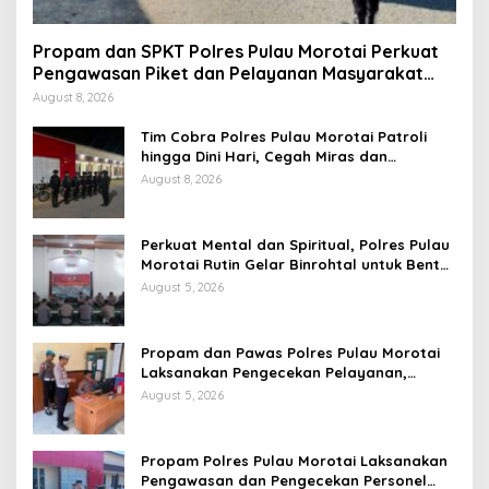
Propam dan SPKT Polres Pulau Morotai Perkuat
Pengawasan Piket dan Pelayanan Masyarakat
Selama 1×24 Jam
August 8, 2026
Tim Cobra Polres Pulau Morotai Patroli
hingga Dini Hari, Cegah Miras dan
Gangguan Kamtibmas
August 8, 2026
Perkuat Mental dan Spiritual, Polres Pulau
Morotai Rutin Gelar Binrohtal untuk Bentuk
Personel Berintegritas
August 5, 2026
Propam dan Pawas Polres Pulau Morotai
Laksanakan Pengecekan Pelayanan,
Pastikan Masyarakat Mendapat
August 5, 2026
Pelayanan Optimal
Propam Polres Pulau Morotai Laksanakan
Pengawasan dan Pengecekan Personel