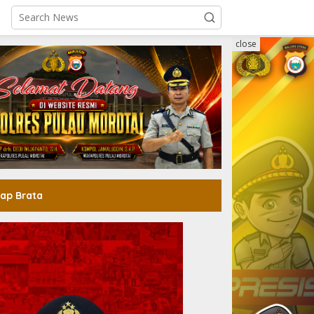
close
ap Brata