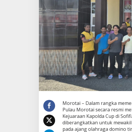
0
,
K
a
p
o
l
r
e
s
P
u
l
a
u
M
o
r
o
t
Morotai – Dalam rangka memer
a
Pulau Morotai secara resmi m
i
Kejuaraan Kapolda Cup di Sofif
L
diberangkatkan untuk mewakili
e
p
pada ajang olahraga domino ti