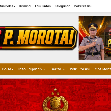
tan Polsek
Kriminal
Lalu Lintas
Pelayanan
Polri Presisi
Polsek
Info Layanan
Berita
Polri Presisi
Ops Mant