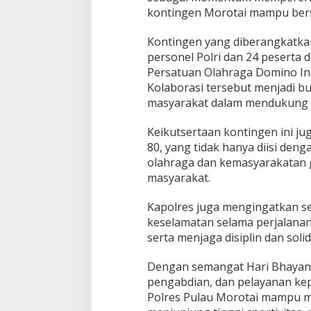
j
kontingen Morotai mampu bersai
u
a
Kontingen yang diberangkatkan 
r
a
personel Polri dan 24 peserta
a
Persatuan Olahraga Domino In
n
Kolaborasi tersebut menjadi buk
K
masyarakat dalam mendukung k
a
p
o
Keikutsertaan kontingen ini ju
l
80, yang tidak hanya diisi deng
d
olahraga dan kemasyarakatan 
a
masyarakat.
C
u
p
Kapolres juga mengingatkan s
d
keselamatan selama perjalanan 
i
serta menjaga disiplin dan soli
S
o
Dengan semangat Hari Bhayan
f
i
pengabdian, dan pelayanan ke
f
Polres Pulau Morotai mampu me
i