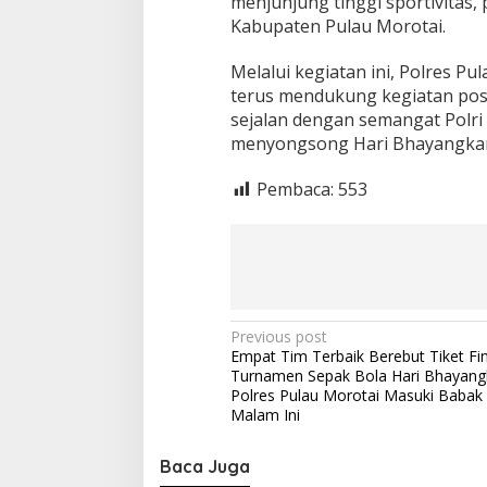
menjunjung tinggi sportivitas, 
Kabupaten Pulau Morotai.
Melalui kegiatan ini, Polres 
terus mendukung kegiatan pos
sejalan dengan semangat Polri 
menyongsong Hari Bhayangkar
Pembaca:
553
P
Previous post
Empat Tim Terbaik Berebut Tiket Fin
o
Turnamen Sepak Bola Hari Bhayang
s
Polres Pulau Morotai Masuki Babak 
Malam Ini
t
n
Baca Juga