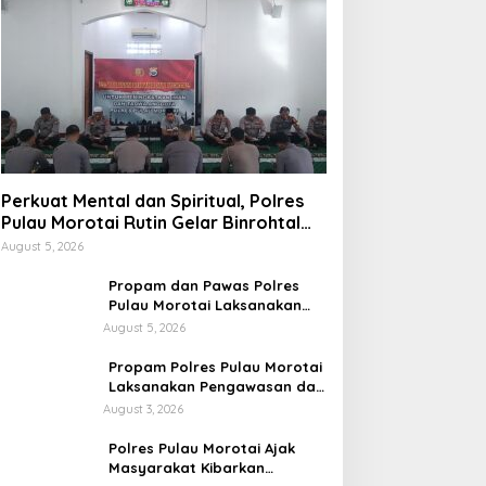
Perkuat Mental dan Spiritual, Polres
Pulau Morotai Rutin Gelar Binrohtal
untuk Bentuk Personel Berintegritas
August 5, 2026
Propam dan Pawas Polres
Pulau Morotai Laksanakan
Pengecekan Pelayanan,
August 5, 2026
Pastikan Masyarakat
Mendapat Pelayanan Optimal
Propam Polres Pulau Morotai
Laksanakan Pengawasan dan
Pengecekan Personel Saat
August 3, 2026
Apel Serah Terima Piket
Fungsi
Polres Pulau Morotai Ajak
Masyarakat Kibarkan