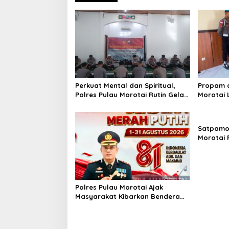
a
v
i
g
a
t
i
Perkuat Mental dan Spiritual,
Propam d
Polres Pulau Morotai Rutin Gelar
Morotai
o
Binrohtal untuk Bentuk Personel
Pelayana
Berintegritas
Mendapa
n
Satpamob
Morotai 
Wujudkan
Kondusif
Polres Pulau Morotai Ajak
Masyarakat Kibarkan Bendera
Merah Putih Selama Bulan
Kemerdekaan