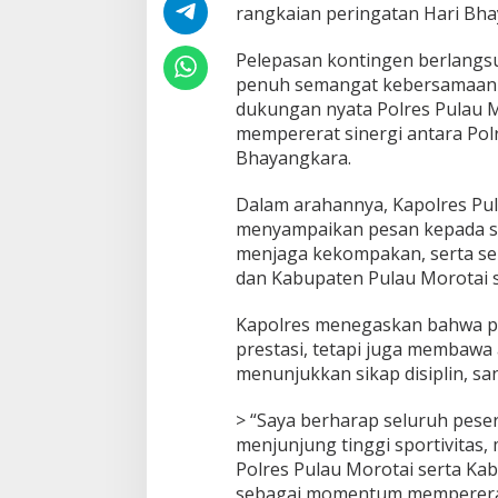
a
rangkaian peringatan Hari Bha
s
K
Pelepasan kontingen berlangs
o
penuh semangat kebersamaan d
n
t
dukungan nyata Polres Pulau 
i
mempererat sinergi antara Pol
n
Bhayangkara.
g
e
Dalam arahannya, Kapolres Pula
n
D
menyampaikan pesan kepada sel
o
menjaga kekompakan, serta se
m
dan Kabupaten Pulau Morotai se
i
n
Kapolres menegaskan bahwa pa
o
M
prestasi, tetapi juga membawa
e
menunjukkan sikap disiplin, san
n
u
> “Saya berharap seluruh pese
j
menjunjung tinggi sportivitas
u
K
Polres Pulau Morotai serta Kab
e
sebagai momentum mempererat