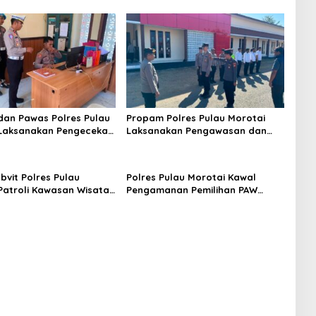
an Pawas Polres Pulau
Propam Polres Pulau Morotai
 Laksanakan Pengecekan
Laksanakan Pengawasan dan
n, Pastikan Masyarakat
Pengecekan Personel Saat Apel
t Pelayanan Optimal
Serah Terima Piket Fungsi
vit Polres Pulau
Polres Pulau Morotai Kawal
Patroli Kawasan Wisata,
Pengamanan Pemilihan PAW
 Liburan Aman dan
Kepala Desa Sabala,
Berlangsung Aman, Tertib dan
Kondusif