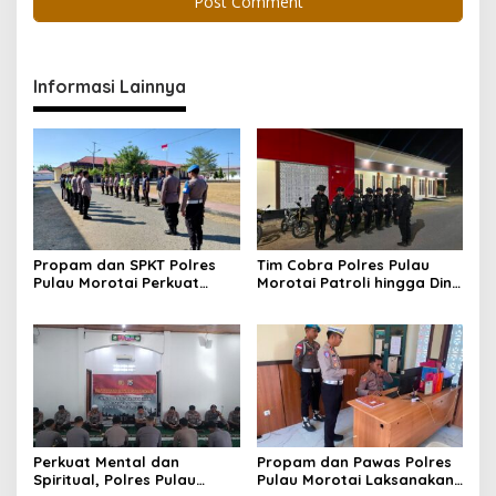
Informasi Lainnya
Propam dan SPKT Polres
Tim Cobra Polres Pulau
Pulau Morotai Perkuat
Morotai Patroli hingga Dini
Pengawasan Piket dan
Hari, Cegah Miras dan
Pelayanan Masyarakat
Gangguan Kamtibmas
Selama 1×24 Jam
Perkuat Mental dan
Propam dan Pawas Polres
Spiritual, Polres Pulau
Pulau Morotai Laksanakan