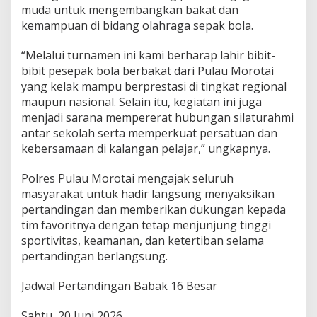
b
muda untuk mengembangkan bakat dan
a
kemampuan di bidang olahraga sepak bola.
n
g
“Melalui turnamen ini kami berharap lahir bibit-
g
bibit pesepak bola berbakat dari Pulau Morotai
a
a
yang kelak mampu berprestasi di tingkat regional
n
maupun nasional. Selain itu, kegiatan ini juga
d
menjadi sarana mempererat hubungan silaturahmi
i
antar sekolah serta memperkuat persatuan dan
B
kebersamaan di kalangan pelajar,” ungkapnya.
a
b
a
Polres Pulau Morotai mengajak seluruh
k
masyarakat untuk hadir langsung menyaksikan
1
pertandingan dan memberikan dukungan kepada
6
tim favoritnya dengan tetap menjunjung tinggi
B
e
sportivitas, keamanan, dan ketertiban selama
s
pertandingan berlangsung.
a
r
Jadwal Pertandingan Babak 16 Besar
T
u
r
Sabtu, 20 Juni 2026