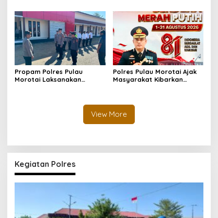
Morotai Rutin Gelar
Pengecekan Pelayanan,
Binrohtal untuk Bentuk
Pastikan Masyarakat
Personel Berintegritas
Mendapat Pelayanan
Optimal
Propam Polres Pulau
Polres Pulau Morotai Ajak
Morotai Laksanakan
Masyarakat Kibarkan
Pengawasan dan
Bendera Merah Putih
Pengecekan Personel Saat
Selama Bulan
Apel Serah Terima Piket
Kemerdekaan
Fungsi
View More
Kegiatan Polres