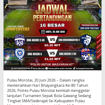
a
K
e
-
8
0
,
P
o
l
r
e
s
P
u
l
a
u
M
Pulau Morotai, 20 Juni 2026 – Dalam rangka
o
memeriahkan Hari Bhayangkara Ke-80 Tahun
r
2026, Polres Pulau Morotai kembali menggelar
o
t
lanjutan Turnamen Sepak Bola Gawang Sedang
a
Tingkat SMA/Sederajat Se-Kabupaten Pulau
i