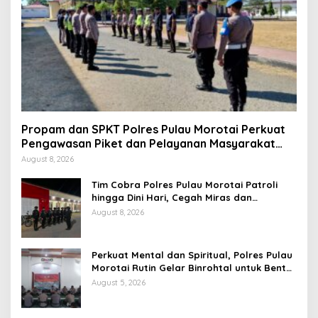
Propam dan SPKT Polres Pulau Morotai Perkuat
Pengawasan Piket dan Pelayanan Masyarakat
Selama 1×24 Jam
August 8, 2026
Tim Cobra Polres Pulau Morotai Patroli
hingga Dini Hari, Cegah Miras dan
Gangguan Kamtibmas
August 8, 2026
Perkuat Mental dan Spiritual, Polres Pulau
Morotai Rutin Gelar Binrohtal untuk Bentuk
Personel Berintegritas
August 5, 2026