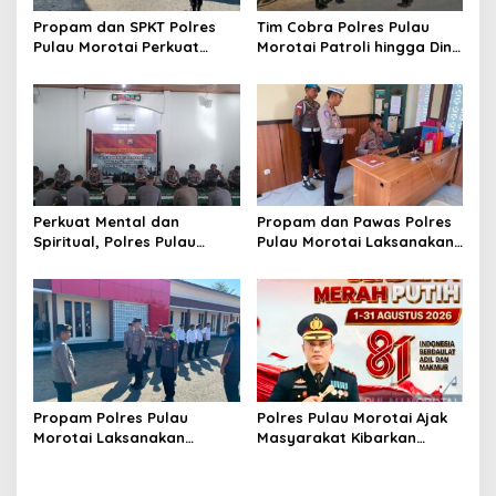
o
Propam dan SPKT Polres
Tim Cobra Polres Pulau
n
Pulau Morotai Perkuat
Morotai Patroli hingga Dini
Pengawasan Piket dan
Hari, Cegah Miras dan
Pelayanan Masyarakat
Gangguan Kamtibmas
Selama 1×24 Jam
Perkuat Mental dan
Propam dan Pawas Polres
Spiritual, Polres Pulau
Pulau Morotai Laksanakan
Morotai Rutin Gelar
Pengecekan Pelayanan,
Binrohtal untuk Bentuk
Pastikan Masyarakat
Personel Berintegritas
Mendapat Pelayanan
Optimal
Propam Polres Pulau
Polres Pulau Morotai Ajak
Morotai Laksanakan
Masyarakat Kibarkan
Pengawasan dan
Bendera Merah Putih
Pengecekan Personel Saat
Selama Bulan