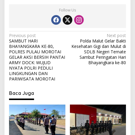
Follow Us
P
Previous post
Next post
SAMBUT HARI
Polda Malut Gelar Bakti
o
BHAYANGKARA KE-80,
Kesehatan Gigi dan Mulut di
s
POLRES PULAU MOROTAI
SDLB Negeri Ternate
GELAR AKSI BERSIH PANTAI
Sambut Peringatan Hari
t
ARMY DOCK: WUJUD
Bhayangkara ke-80
NYATA POLRI PEDULI
n
LINGKUNGAN DAN
a
PARIWISATA MOROTAI
v
Baca Juga
i
g
a
t
i