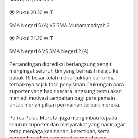
n
a
Pukul 20.30 WIT
m
e
SMA Negeri 5 (A) VS SMA Muhammadiyah 2
n
S
e
Pukul 21.20 WIT
p
a
SMA Negeri 6 VS SMA Negeri 2 (A)
k
B
Pertandingan diprediksi berlangsung sengit
o
mengingat seluruh tim yang berhasil melaju ke
l
a
babak 16 besar telah menunjukkan performa
P
terbaiknya sejak fase penyisihan. Dukungan para
e
suporter yang hadir secara langsung tentu akan
l
menjadi motivasi tambahan bagi para pemain
a
j
untuk menampilkan permainan terbaik mereka.
a
r
Polres Pulau Morotai juga mengimbau kepada
seluruh suporter dan masyarakat yang hadir agar
tetap menjaga keamanan, ketertiban, serta