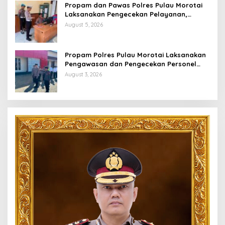
Propam dan Pawas Polres Pulau Morotai
Laksanakan Pengecekan Pelayanan,
Pastikan Masyarakat Mendapat
August 5, 2026
Pelayanan Optimal
Propam Polres Pulau Morotai Laksanakan
Pengawasan dan Pengecekan Personel
Saat Apel Serah Terima Piket Fungsi
August 3, 2026