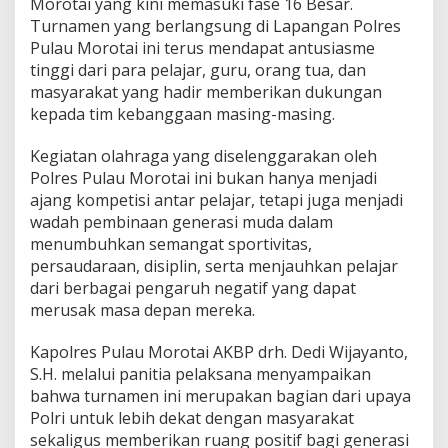
Morotai yang kini memasuki fase 16 Besar.
A
Turnamen yang berlangsung di Lapangan Polres
j
a
Pulau Morotai ini terus mendapat antusiasme
k
tinggi dari para pelajar, guru, orang tua, dan
M
masyarakat yang hadir memberikan dukungan
a
kepada tim kebanggaan masing-masing.
s
y
a
Kegiatan olahraga yang diselenggarakan oleh
r
Polres Pulau Morotai ini bukan hanya menjadi
a
ajang kompetisi antar pelajar, tetapi juga menjadi
k
wadah pembinaan generasi muda dalam
a
menumbuhkan semangat sportivitas,
t
D
persaudaraan, disiplin, serta menjauhkan pelajar
u
dari berbagai pengaruh negatif yang dapat
k
merusak masa depan mereka.
u
n
Kapolres Pulau Morotai AKBP drh. Dedi Wijayanto,
g
T
S.H. melalui panitia pelaksana menyampaikan
i
bahwa turnamen ini merupakan bagian dari upaya
m
Polri untuk lebih dekat dengan masyarakat
K
sekaligus memberikan ruang positif bagi generasi
e