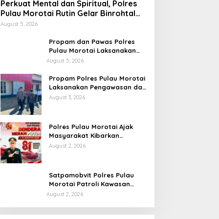
Perkuat Mental dan Spiritual, Polres
Pulau Morotai Rutin Gelar Binrohtal
untuk Bentuk Personel Berintegritas
August 5, 2026
Propam dan Pawas Polres
Pulau Morotai Laksanakan
Pengecekan Pelayanan,
August 5, 2026
Pastikan Masyarakat
Mendapat Pelayanan Optimal
Propam Polres Pulau Morotai
Laksanakan Pengawasan dan
Pengecekan Personel Saat
August 3, 2026
Apel Serah Terima Piket
Fungsi
Polres Pulau Morotai Ajak
Masyarakat Kibarkan
Bendera Merah Putih Selama
August 2, 2026
Bulan Kemerdekaan
Satpamobvit Polres Pulau
Morotai Patroli Kawasan
Wisata, Wujudkan Liburan
August 2, 2026
Aman dan Kondusif