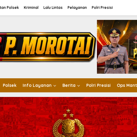
tan Polsek
Kriminal
Lalu Lintas
Pelayanan
Polri Presisi
Polsek
Info Layanan
Berita
Polri Presisi
Ops Mant