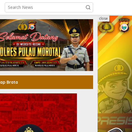
close
ap Brata