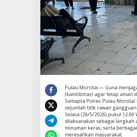
R
E
S
P
U
L
A
U
M
O
R
O
T
A
I
I
Pulau Morotai — Guna menjaga
N
(kamtibmas) agar tetap aman 
T
E
Samapta Polres Pulau Morotai k
N
sejumlah titik rawan gangguan
S
Selasa (26/5/2026) pukul 12.00 
I
dilaksanakan sebagai langkah an
F
K
minuman keras, serta berbagai
A
meresahkan masyarakat.