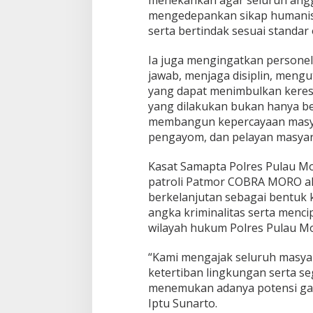
N
mengedepankan sikap humanis
K
E
serta bertindak sesuai standar
J
A
Ia juga mengingatkan persone
H
jawab, menjaga disiplin, meng
A
yang dapat menimbulkan keresa
T
A
yang dilakukan bukan hanya b
N
membangun kepercayaan masyar
J
pengayom, dan pelayan masyar
A
L
Kasat Samapta Polres Pulau Mo
A
N
patroli Patmor COBRA MORO aka
A
berkelanjutan sebagai bentuk
N
angka kriminalitas serta menci
wilayah hukum Polres Pulau Mo
“Kami mengajak seluruh masy
ketertiban lingkungan serta s
menemukan adanya potensi gan
Iptu Sunarto.