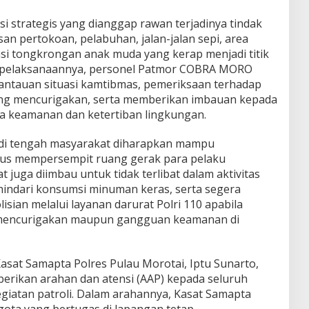
si strategis yang dianggap rawan terjadinya tindak
san pertokoan, pelabuhan, jalan-jalan sepi, area
i tongkrongan anak muda yang kerap menjadi titik
 pelaksanaannya, personel Patmor COBRA MORO
antauan situasi kamtibmas, pemeriksaan terhadap
ng mencurigakan, serta memberikan imbauan kepada
a keamanan dan ketertiban lingkungan.
n di tengah masyarakat diharapkan mampu
us mempersempit ruang gerak para pelaku
at juga diimbau untuk tidak terlibat dalam aktivitas
ndari konsumsi minuman keras, serta segera
sian melalui layanan darurat Polri 110 apabila
mencurigakan maupun gangguan keamanan di
asat Samapta Polres Pulau Morotai, Iptu Sunarto,
mberikan arahan dan atensi (AAP) kepada seluruh
egiatan patroli. Dalam arahannya, Kasat Samapta
ota yang bertugas di lapangan tetap