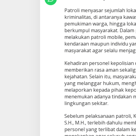
N
P
Patroli menyasar sejumlah loka
A
kriminalitas, di antaranya kawa
T
R
pemukiman warga, hingga lokas
O
berkumpul masyarakat. Dalam
L
melakukan patroli mobile, pem
I
kendaraan maupun individu ya
A
masyarakat agar selalu menjag
N
T
I
Kehadiran personel kepolisia
S
memberikan rasa aman sekalig
I
kejahatan. Selain itu, masyarak
P
yang melanggar hukum, menghi
A
S
melaporkan kepada pihak kepoli
I
menemukan adanya tindakan 
B
lingkungan sekitar.
E
G
Sebelum pelaksanaan patroli, K
A
L
S.H., M.H., terlebih dahulu me
D
personel yang terlibat dalam k
A
menekankan agar seluruh angg