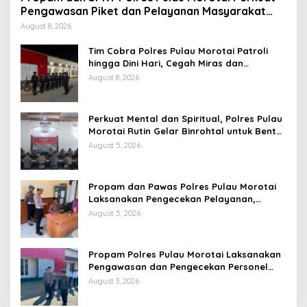
Pengawasan Piket dan Pelayanan Masyarakat
Selama 1×24 Jam
August 8, 2026
Tim Cobra Polres Pulau Morotai Patroli
hingga Dini Hari, Cegah Miras dan
Gangguan Kamtibmas
August 8, 2026
Perkuat Mental dan Spiritual, Polres Pulau
Morotai Rutin Gelar Binrohtal untuk Bentuk
Personel Berintegritas
August 5, 2026
Propam dan Pawas Polres Pulau Morotai
Laksanakan Pengecekan Pelayanan,
Pastikan Masyarakat Mendapat
August 5, 2026
Pelayanan Optimal
Propam Polres Pulau Morotai Laksanakan
Pengawasan dan Pengecekan Personel
Saat Apel Serah Terima Piket Fungsi
August 3, 2026