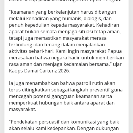
p
u
“Keamanan yang berkelanjutan harus dibangun
a
melalui kehadiran yang humanis, dialogis, dan
T
penuh kepedulian kepada masyarakat. Kehadiran
e
n
aparat bukan semata menjaga situasi tetap aman,
g
tetapi juga memastikan masyarakat merasa
a
terlindungi dan tenang dalam menjalankan
h
aktivitas sehari-hari. Kami ingin masyarakat Papua
merasakan bahwa negara hadir untuk memberikan
rasa aman dan menjaga kedamaian bersama,” ujar
Kaops Damai Cartenz 2026.
Ia juga menambahkan bahwa patroli rutin akan
terus ditingkatkan sebagai langkah preventif guna
mencegah potensi gangguan keamanan serta
memperkuat hubungan baik antara aparat dan
masyarakat.
“Pendekatan persuasif dan komunikasi yang baik
akan selalu kami kedepankan. Dengan dukungan