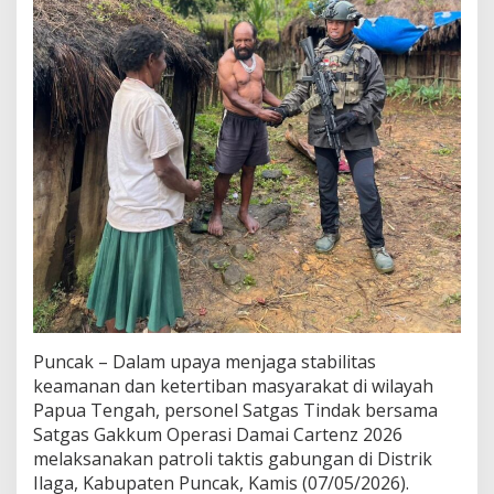
D
a
m
a
i
C
a
r
t
e
n
z
2
0
2
6
d
i
Puncak – Dalam upaya menjaga stabilitas
I
keamanan dan ketertiban masyarakat di wilayah
l
a
Papua Tengah, personel Satgas Tindak bersama
g
Satgas Gakkum Operasi Damai Cartenz 2026
a
melaksanakan patroli taktis gabungan di Distrik
P
Ilaga, Kabupaten Puncak, Kamis (07/05/2026).
e