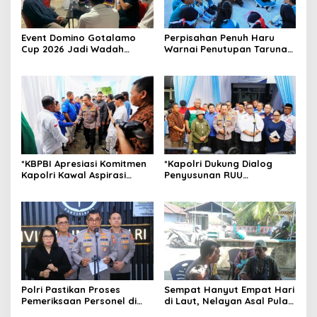
Event Domino Gotalamo
Perpisahan Penuh Haru
Cup 2026 Jadi Wadah
Warnai Penutupan Taruna
Silaturahmi dan Pererat
Bakti Akpol di Tidore
Kebersamaan Masyarakat
Kepulauan
Morotai
*KBPBI Apresiasi Komitmen
*Kapolri Dukung Dialog
Kapolri Kawal Aspirasi
Penyusunan RUU
dalam Pembahasan RUU
Ketenagakerjaan, Siap Jadi
Ketenagakerjaan*
Jembatan Aspirasi Buruh*
Polri Pastikan Proses
Sempat Hanyut Empat Hari
Pemeriksaan Personel di
di Laut, Nelayan Asal Pulau
Aceh Dilaksanakan Secara
Gebe Ditemukan Selamat di