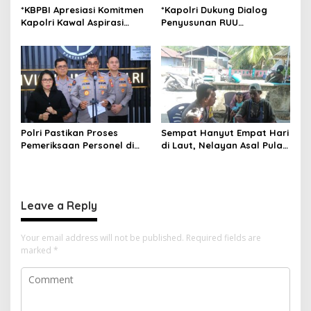
*KBPBI Apresiasi Komitmen
*Kapolri Dukung Dialog
Kapolri Kawal Aspirasi
Penyusunan RUU
dalam Pembahasan RUU
Ketenagakerjaan, Siap Jadi
Ketenagakerjaan*
Jembatan Aspirasi Buruh*
Polri Pastikan Proses
Sempat Hanyut Empat Hari
Pemeriksaan Personel di
di Laut, Nelayan Asal Pulau
Aceh Dilaksanakan Secara
Gebe Ditemukan Selamat di
Profesional dan
Pantai Tawakali Morotai
Transparan
Utara
Leave a Reply
Your email address will not be published.
Required fields are
marked
*