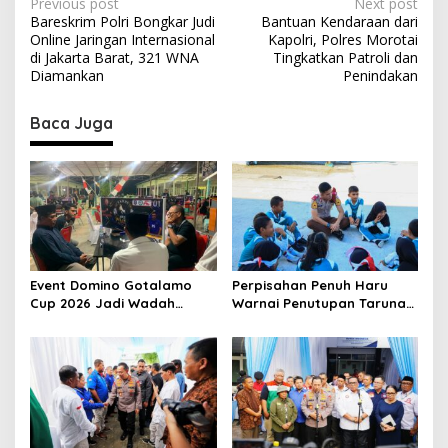
P
Previous post
Next post
Bareskrim Polri Bongkar Judi
Bantuan Kendaraan dari
o
Online Jaringan Internasional
Kapolri, Polres Morotai
s
di Jakarta Barat, 321 WNA
Tingkatkan Patroli dan
Diamankan
Penindakan
t
n
Baca Juga
a
v
i
g
a
t
Event Domino Gotalamo
Perpisahan Penuh Haru
Cup 2026 Jadi Wadah
Warnai Penutupan Taruna
i
Silaturahmi dan Pererat
Bakti Akpol di Tidore
o
Kebersamaan Masyarakat
Kepulauan
Morotai
n