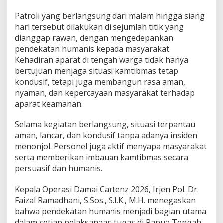
r
k
Patroli yang berlangsung dari malam hingga siang
u
hari tersebut dilakukan di sejumlah titik yang
a
dianggap rawan, dengan mengedepankan
t
pendekatan humanis kepada masyarakat.
R
a
Kehadiran aparat di tengah warga tidak hanya
s
bertujuan menjaga situasi kamtibmas tetap
a
kondusif, tetapi juga membangun rasa aman,
A
nyaman, dan kepercayaan masyarakat terhadap
m
aparat keamanan.
a
n
M
Selama kegiatan berlangsung, situasi terpantau
a
aman, lancar, dan kondusif tanpa adanya insiden
s
menonjol. Personel juga aktif menyapa masyarakat
y
serta memberikan imbauan kamtibmas secara
a
r
persuasif dan humanis.
a
k
Kepala Operasi Damai Cartenz 2026, Irjen Pol. Dr.
a
Faizal Ramadhani, S.Sos., S.I.K., M.H. menegaskan
t
bahwa pendekatan humanis menjadi bagian utama
P
a
dalam setiap pelaksanaan tugas di Papua Tengah.