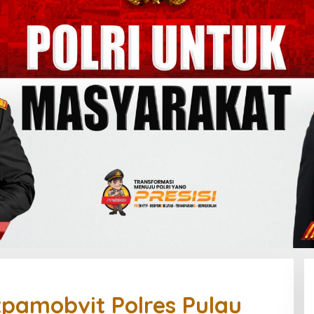
tpamobvit Polres Pulau