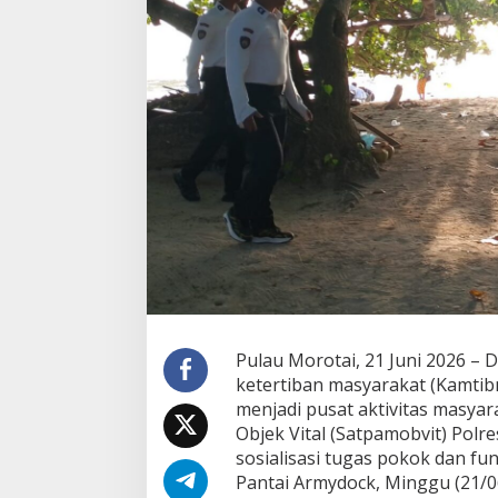
r
e
s
P
u
l
a
u
M
o
r
o
t
a
i
J
a
g
Pulau Morotai, 21 Juni 2026 –
a
K
ketertiban masyarakat (Kamtibm
e
menjadi pusat aktivitas masya
a
Objek Vital (Satpamobvit) Polr
m
sosialisasi tugas pokok dan fu
a
Pantai Armydock, Minggu (21/0
n