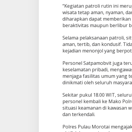
p
“Kegiatan patroli rutin ini m
a
wisata tetap aman, nyaman, da
d
a
diharapkan dapat memberikan 
d
beraktivitas maupun berlibur b
a
n
Selama pelaksanaan patroli, si
P
aman, tertib, dan kondusif. 
e
d
kejadian menonjol yang berp
u
l
Personel Satpamobvit juga te
i
keselamatan pribadi, mengawasi
L
menjaga fasilitas umum yang te
i
n
dinikmati oleh seluruh masyara
g
k
Sekitar pukul 18.00 WIT, seluru
u
personel kembali ke Mako Polr
n
situasi keamanan di kawasan 
g
a
dan terkendali.
n
Polres Pulau Morotai mengajak