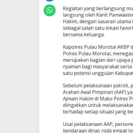
a
n
Kegiatan yang berlangsung mula
D
langsung oleh Kanit Pamwaster
e
Hakim, dengan sasaran utama 
s
sebagai salah satu lokasi favo
t
i
bersama keluarga.
n
a
Kapolres Pulau Morotai AKBP dr
s
Polres Pulau Morotai, menegas
i
merupakan bagian dari upaya p
W
i
nyaman bagi masyarakat serta 
s
satu potensi unggulan Kabupat
a
t
Sebelum pelaksanaan patroli, 
a
Arahan Awal Pimpinan (AAP) ya
A
r
Ajmain Hakim di Mako Polres P
m
diingatkan untuk melaksanakan
y
terhadap setiap situasi yang b
d
o
Usai pelaksanaan AAP, person
c
k
kendaraan dinas roda empat Is