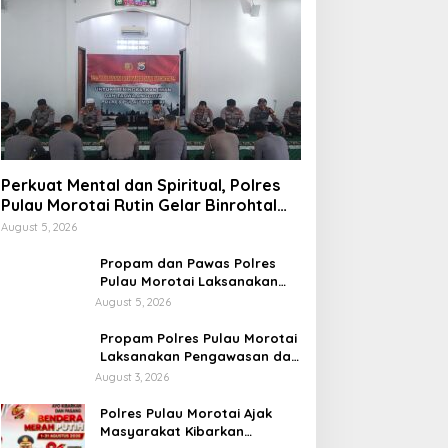
Perkuat Mental dan Spiritual, Polres
Pulau Morotai Rutin Gelar Binrohtal
untuk Bentuk Personel Berintegritas
August 5, 2026
Propam dan Pawas Polres
Pulau Morotai Laksanakan
Pengecekan Pelayanan,
August 5, 2026
Pastikan Masyarakat
Mendapat Pelayanan Optimal
Propam Polres Pulau Morotai
Laksanakan Pengawasan dan
Pengecekan Personel Saat
August 3, 2026
Apel Serah Terima Piket
Fungsi
Polres Pulau Morotai Ajak
Masyarakat Kibarkan