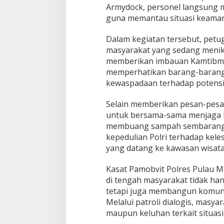
,
Armydock, personel langsung me
W
guna memantau situasi keamana
i
s
Dalam kegiatan tersebut, pet
a
t
masyarakat yang sedang menik
a
memberikan imbauan Kamtibmas
w
memperhatikan barang-barang 
a
kewaspadaan terhadap potensi
n
D
i
Selain memberikan pesan-pesa
i
untuk bersama-sama menjaga k
m
membuang sampah sembarangan.
b
kepedulian Polri terhadap ke
a
u
yang datang ke kawasan wisata
T
e
Kasat Pamobvit Polres Pulau M
t
di tengah masyarakat tidak h
a
tetapi juga membangun komuni
p
W
Melalui patroli dialogis, masy
a
maupun keluhan terkait situasi
s