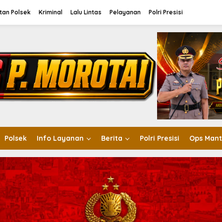
tan Polsek
Kriminal
Lalu Lintas
Pelayanan
Polri Presisi
Polsek
Info Layanan
Berita
Polri Presisi
Ops Mant