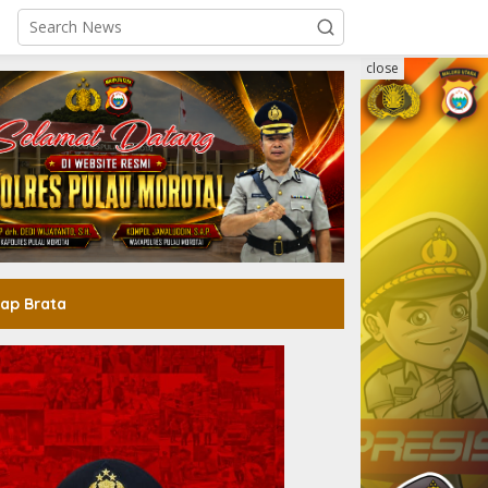
close
ap Brata