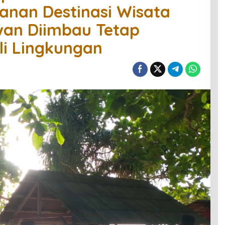
anan Destinasi Wisata
an Diimbau Tetap
i Lingkungan