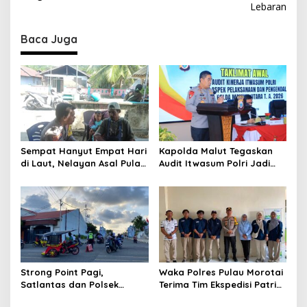
t
Lebaran
n
Baca Juga
a
v
i
g
a
t
Sempat Hanyut Empat Hari
Kapolda Malut Tegaskan
i
di Laut, Nelayan Asal Pulau
Audit Itwasum Polri Jadi
o
Gebe Ditemukan Selamat di
Momentum Perkuat
Pantai Tawakali Morotai
Akuntabilitas dan Kinerja
n
Utara
Strong Point Pagi,
Waka Polres Pulau Morotai
Satlantas dan Polsek
Terima Tim Ekspedisi Patriot
Morotai Selatan Barat
UGM, Polri Siap Dukung