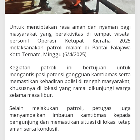
p
a
t
K
i
Untuk menciptakan rasa aman dan nyaman bagi
e
masyarakat yang beraktivitas di tempat wisata,
r
personil Operasi Ketupat Kieraha 2025
a
melaksanakan patroli malam di Pantai Falajawa
h
a
Kota Ternate, Minggu (6/4/2025).
2
0
Kegiatan patroli ini bertujuan untuk
2
mengantisipasi potensi gangguan kamtibmas serta
5
memastikan kehadiran polisi di tengah masyarakat,
d
i
khususnya di lokasi yang ramai dikunjungi warga
P
selama masa libur.
a
n
Selain melakukan patroli, petugas juga
t
menyampaikan imbauan kamtibmas kepada
a
i
pengunjung dan memastikan situasi di lokasi tetap
F
aman serta kondusif.
a
l