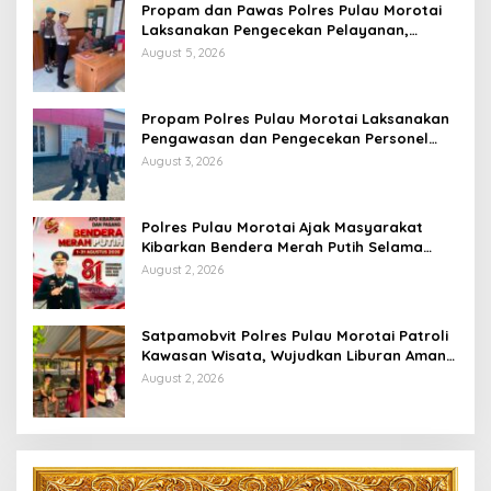
Propam dan Pawas Polres Pulau Morotai
Laksanakan Pengecekan Pelayanan,
Pastikan Masyarakat Mendapat
August 5, 2026
Pelayanan Optimal
Propam Polres Pulau Morotai Laksanakan
Pengawasan dan Pengecekan Personel
Saat Apel Serah Terima Piket Fungsi
August 3, 2026
Polres Pulau Morotai Ajak Masyarakat
Kibarkan Bendera Merah Putih Selama
Bulan Kemerdekaan
August 2, 2026
Satpamobvit Polres Pulau Morotai Patroli
Kawasan Wisata, Wujudkan Liburan Aman
dan Kondusif
August 2, 2026