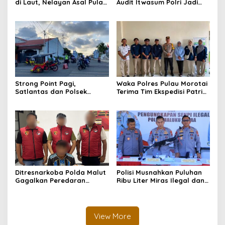
di Laut, Nelayan Asal Pulau
Audit Itwasum Polri Jadi
Gebe Ditemukan Selamat di
Momentum Perkuat
Pantai Tawakali Morotai
Akuntabilitas dan Kinerja
Utara
Strong Point Pagi,
Waka Polres Pulau Morotai
Satlantas dan Polsek
Terima Tim Ekspedisi Patriot
Morotai Selatan Barat
UGM, Polri Siap Dukung
Hadir Wujudkan Keamanan
Pengabdian dan Riset di
serta Keselamatan Berlalu
Wilayah Morotai
Lintas
Ditresnarkoba Polda Malut
Polisi Musnahkan Puluhan
Gagalkan Peredaran
Ribu Liter Miras Ilegal dan
Tembakau Sintetis di
Ungkap Jaringan
Halmahera Tengah
Peredaran Senjata Api
Lintas Negara
View More