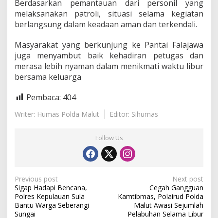
Berdasarkan pemantauan dari personil yang
a
melaksanakan patroli, situasi selama kegiatan
j
a
berlangsung dalam keadaan aman dan terkendali.
w
a
Masyarakat yang berkunjung ke Pantai Falajawa
T
juga menyambut baik kehadiran petugas dan
e
merasa lebih nyaman dalam menikmati waktu libur
r
n
bersama keluarga
a
t
Pembaca:
404
e
Writer: Humas Polda Malut
Editor: Sihumas
Follow Us
P
Previous post
Next post
Sigap Hadapi Bencana,
Cegah Gangguan
o
Polres Kepulauan Sula
Kamtibmas, Polairud Polda
s
Bantu Warga Seberangi
Malut Awasi Sejumlah
Sungai
Pelabuhan Selama Libur