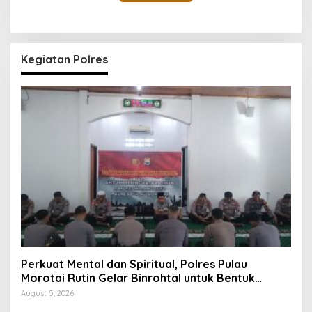
Kegiatan Polres
Perkuat Mental dan Spiritual, Polres Pulau
Morotai Rutin Gelar Binrohtal untuk Bentuk
Personel Berintegritas
August 5, 2026