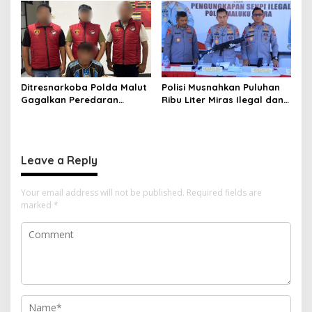
Hadir Wujudkan Keamanan
Pengabdian dan Riset di
serta Keselamatan Berlalu
Wilayah Morotai
Lintas
Ditresnarkoba Polda Malut
Polisi Musnahkan Puluhan
Gagalkan Peredaran
Ribu Liter Miras Ilegal dan
Tembakau Sintetis di
Ungkap Jaringan
Halmahera Tengah
Peredaran Senjata Api
Lintas Negara
Leave a Reply
Your email address will not be published.
Required fields are
marked
*