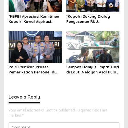
*KBPBI Apresiasi Komitmen
*Kapolri Dukung Dialog
Kapolri Kawal Aspirasi
Penyusunan RUU
dalam Pembahasan RUU
Ketenagakerjaan, Siap Jadi
Ketenagakerjaan*
Jembatan Aspirasi Buruh*
Polri Pastikan Proses
Sempat Hanyut Empat Hari
Pemeriksaan Personel di
di Laut, Nelayan Asal Pulau
Aceh Dilaksanakan Secara
Gebe Ditemukan Selamat di
Profesional dan
Pantai Tawakali Morotai
Transparan
Utara
Leave a Reply
Your email address will not be published.
Required fields are
marked
*