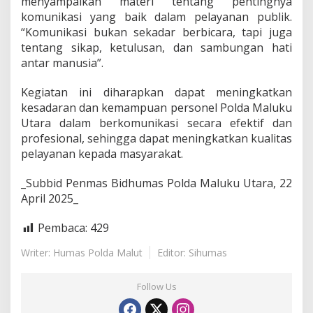
menyampaikan materi tentang pentingnya
n
komunikasi yang baik dalam pelayanan publik.
a
“Komunikasi bukan sekadar berbicara, tapi juga
l
d
tentang sikap, ketulusan, dan sambungan hati
i
antar manusia”.
M
a
Kegiatan ini diharapkan dapat meningkatkan
l
kesadaran dan kemampuan personel Polda Maluku
u
k
Utara dalam berkomunikasi secara efektif dan
u
profesional, sehingga dapat meningkatkan kualitas
U
pelayanan kepada masyarakat.
t
a
_Subbid Penmas Bidhumas Polda Maluku Utara, 22
r
a
April 2025_
Pembaca:
429
Writer: Humas Polda Malut
Editor: Sihumas
Follow Us