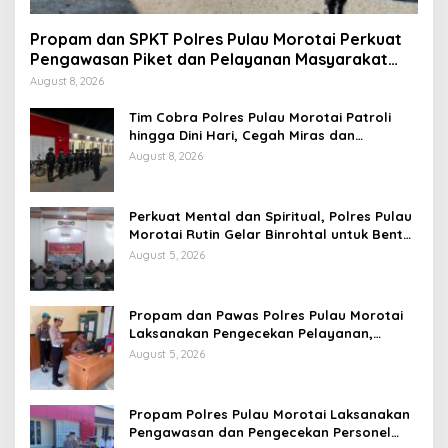
Propam dan SPKT Polres Pulau Morotai Perkuat
Pengawasan Piket dan Pelayanan Masyarakat
Selama 1×24 Jam
August 8, 2026
Tim Cobra Polres Pulau Morotai Patroli
hingga Dini Hari, Cegah Miras dan
Gangguan Kamtibmas
August 8, 2026
Perkuat Mental dan Spiritual, Polres Pulau
Morotai Rutin Gelar Binrohtal untuk Bentuk
Personel Berintegritas
August 5, 2026
Propam dan Pawas Polres Pulau Morotai
Laksanakan Pengecekan Pelayanan,
Pastikan Masyarakat Mendapat
August 5, 2026
Pelayanan Optimal
Propam Polres Pulau Morotai Laksanakan
Pengawasan dan Pengecekan Personel