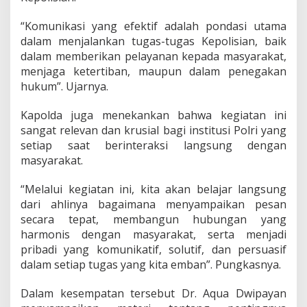
m
u
“Komunikasi yang efektif adalah pondasi utama
n
dalam menjalankan tugas-tugas Kepolisian, baik
i
dalam memberikan pelayanan kepada masyarakat,
k
a
menjaga ketertiban, maupun dalam penegakan
s
hukum”. Ujarnya.
i
d
Kapolda juga menekankan bahwa kegiatan ini
a
sangat relevan dan krusial bagi institusi Polri yang
n
M
setiap saat berinteraksi langsung dengan
o
masyarakat.
t
i
“Melalui kegiatan ini, kita akan belajar langsung
v
dari ahlinya bagaimana menyampaikan pesan
a
t
secara tepat, membangun hubungan yang
o
harmonis dengan masyarakat, serta menjadi
r
pribadi yang komunikatif, solutif, dan persuasif
N
dalam setiap tugas yang kita emban”. Pungkasnya.
a
s
i
Dalam kesempatan tersebut Dr. Aqua Dwipayan
o