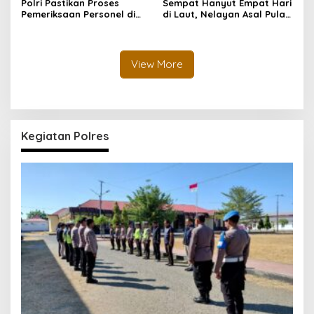
Polri Pastikan Proses
Sempat Hanyut Empat Hari
Pemeriksaan Personel di
di Laut, Nelayan Asal Pulau
Aceh Dilaksanakan Secara
Gebe Ditemukan Selamat di
Profesional dan
Pantai Tawakali Morotai
Transparan
Utara
View More
Kegiatan Polres