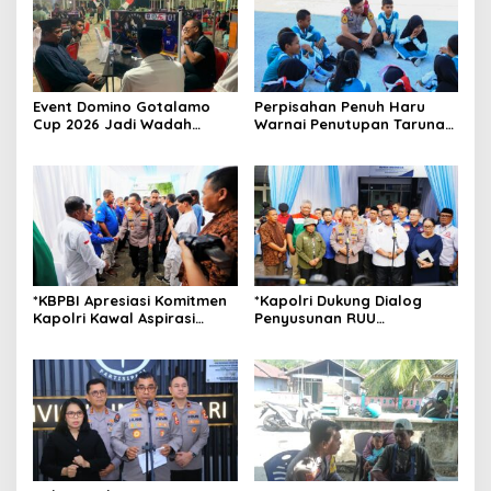
Event Domino Gotalamo
Perpisahan Penuh Haru
Cup 2026 Jadi Wadah
Warnai Penutupan Taruna
Silaturahmi dan Pererat
Bakti Akpol di Tidore
Kebersamaan Masyarakat
Kepulauan
Morotai
*KBPBI Apresiasi Komitmen
*Kapolri Dukung Dialog
Kapolri Kawal Aspirasi
Penyusunan RUU
dalam Pembahasan RUU
Ketenagakerjaan, Siap Jadi
Ketenagakerjaan*
Jembatan Aspirasi Buruh*