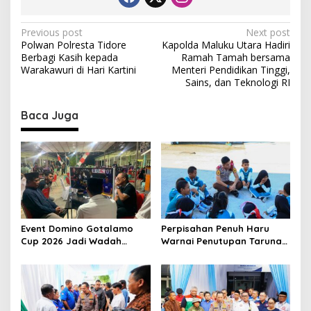
P
Previous post
Next post
Polwan Polresta Tidore
Kapolda Maluku Utara Hadiri
o
Berbagi Kasih kepada
Ramah Tamah bersama
s
Warakawuri di Hari Kartini
Menteri Pendidikan Tinggi,
Sains, dan Teknologi RI
t
n
Baca Juga
a
v
i
g
a
t
Event Domino Gotalamo
Perpisahan Penuh Haru
Cup 2026 Jadi Wadah
Warnai Penutupan Taruna
i
Silaturahmi dan Pererat
Bakti Akpol di Tidore
o
Kebersamaan Masyarakat
Kepulauan
Morotai
n