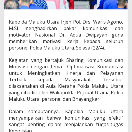
i
k
,
K
Kapolda Maluku Utara Irjen Pol. Drs. Waris Agono,
a
M.Si menghadirkan pakar komunikasi dan
p
o
motivator Nasional Dr. Aqua Dwipayan guna
l
memberikan motivasi kerja kepada seluruh
d
personel Polda Maluku Utara. Selasa (22/4).
a
h
Kegiatan yang bertajuk Sharing Komunikasi dan
a
d
Motivasi dengan tema _Optimalisasi Komunikasi
i
untuk Meningkatkan Kinerja dan Pelayanan
r
Terbaik kepada Masyarakat_ tersebut
k
dilaksanakan di Aula Kieraha Polda Maluku Utara
a
yang dihadiri oleh Wakapolda, Pejabat Utama Polda
n
P
Maluku Utara, personel dan Bhayangkari.
a
k
Dalam sambutannya, Kapolda Maluku Utara
a
menyampaikan bahwa komunikasi yang efektif
r
sangat penting dalam menjalankan tugas-tugas
k
o
Kepolisian.