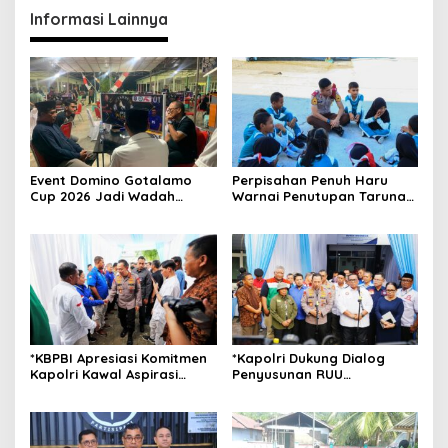
Informasi Lainnya
Event Domino Gotalamo
Perpisahan Penuh Haru
Cup 2026 Jadi Wadah
Warnai Penutupan Taruna
Silaturahmi dan Pererat
Bakti Akpol di Tidore
Kebersamaan Masyarakat
Kepulauan
Morotai
*KBPBI Apresiasi Komitmen
*Kapolri Dukung Dialog
Kapolri Kawal Aspirasi
Penyusunan RUU
dalam Pembahasan RUU
Ketenagakerjaan, Siap Jadi
Ketenagakerjaan*
Jembatan Aspirasi Buruh*