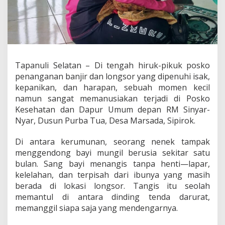
a
y
a
n
g
k
a
Tapanuli Selatan – Di tengah hiruk-pikuk posko
r
penanganan banjir dan longsor yang dipenuhi isak,
i
C
kepanikan, dan harapan, sebuah momen kecil
a
namun sangat memanusiakan terjadi di Posko
b
Kesehatan dan Dapur Umum depan RM Sinyar-
a
Nyar, Dusun Purba Tua, Desa Marsada, Sipirok.
n
g
T
Di antara kerumunan, seorang nenek tampak
a
menggendong bayi mungil berusia sekitar satu
p
bulan. Sang bayi menangis tanpa henti—lapar,
s
kelelahan, dan terpisah dari ibunya yang masih
e
l
berada di lokasi longsor. Tangis itu seolah
M
memantul di antara dinding tenda darurat,
e
memanggil siapa saja yang mendengarnya.
n
y