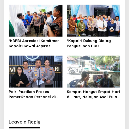
o
Silaturahmi dan Pererat
Bakti Akpol di Tidore
Kebersamaan Masyarakat
Kepulauan
n
Morotai
*KBPBI Apresiasi Komitmen
*Kapolri Dukung Dialog
Kapolri Kawal Aspirasi
Penyusunan RUU
dalam Pembahasan RUU
Ketenagakerjaan, Siap Jadi
Ketenagakerjaan*
Jembatan Aspirasi Buruh*
Polri Pastikan Proses
Sempat Hanyut Empat Hari
Pemeriksaan Personel di
di Laut, Nelayan Asal Pulau
Aceh Dilaksanakan Secara
Gebe Ditemukan Selamat di
Profesional dan
Pantai Tawakali Morotai
Transparan
Utara
Leave a Reply