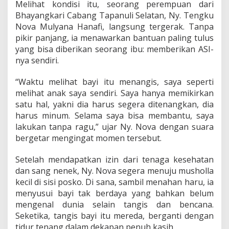
Melihat kondisi itu, seorang perempuan dari
u
s
Bhayangkari Cabang Tapanuli Selatan, Ny. Tengku
u
Nova Mulyana Hanafi, langsung tergerak. Tanpa
i
pikir panjang, ia menawarkan bantuan paling tulus
B
yang bisa diberikan seorang ibu: memberikan ASI-
a
nya sendiri.
y
i
y
“Waktu melihat bayi itu menangis, saya seperti
a
melihat anak saya sendiri. Saya hanya memikirkan
n
satu hal, yakni dia harus segera ditenangkan, dia
g
harus minum. Selama saya bisa membantu, saya
T
e
lakukan tanpa ragu,” ujar Ny. Nova dengan suara
r
bergetar mengingat momen tersebut.
p
i
Setelah mendapatkan izin dari tenaga kesehatan
s
dan sang nenek, Ny. Nova segera menuju musholla
a
h
kecil di sisi posko. Di sana, sambil menahan haru, ia
d
menyusui bayi tak berdaya yang bahkan belum
a
mengenal dunia selain tangis dan bencana.
r
Seketika, tangis bayi itu mereda, berganti dengan
i
I
tidur tenang dalam dekapan penuh kasih.