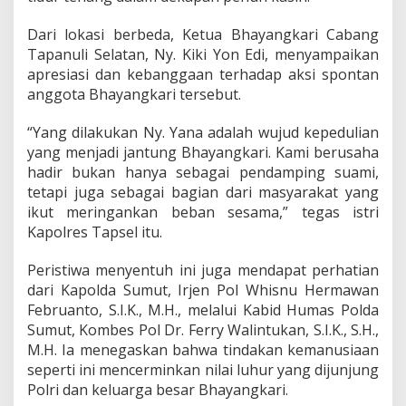
b
u
Dari lokasi berbeda, Ketua Bhayangkari Cabang
n
Tapanuli Selatan, Ny. Kiki Yon Edi, menyampaikan
y
apresiasi dan kebanggaan terhadap aksi spontan
a
d
anggota Bhayangkari tersebut.
i
P
“Yang dilakukan Ny. Yana adalah wujud kepedulian
o
yang menjadi jantung Bhayangkari. Kami berusaha
s
hadir bukan hanya sebagai pendamping suami,
k
o
tetapi juga sebagai bagian dari masyarakat yang
L
ikut meringankan beban sesama,” tegas istri
o
Kapolres Tapsel itu.
n
g
Peristiwa menyentuh ini juga mendapat perhatian
s
o
dari Kapolda Sumut, Irjen Pol Whisnu Hermawan
r
Februanto, S.I.K., M.H., melalui Kabid Humas Polda
M
Sumut, Kombes Pol Dr. Ferry Walintukan, S.I.K., S.H.,
a
M.H. Ia menegaskan bahwa tindakan kemanusiaan
r
seperti ini mencerminkan nilai luhur yang dijunjung
s
a
Polri dan keluarga besar Bhayangkari.
d