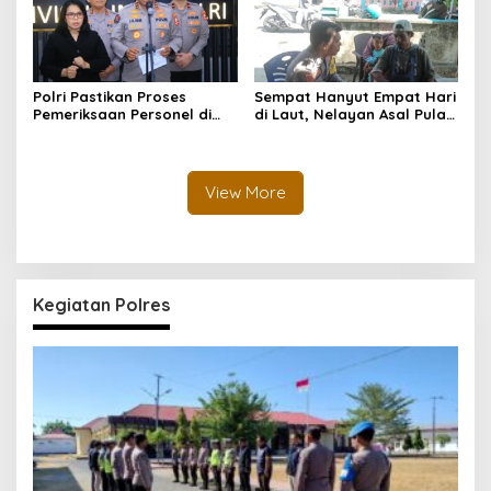
Polri Pastikan Proses
Sempat Hanyut Empat Hari
Pemeriksaan Personel di
di Laut, Nelayan Asal Pulau
Aceh Dilaksanakan Secara
Gebe Ditemukan Selamat di
Profesional dan
Pantai Tawakali Morotai
Transparan
Utara
View More
Kegiatan Polres