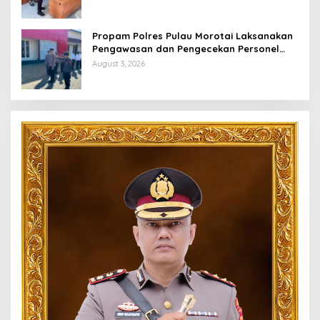
Pelayanan Optimal
Propam Polres Pulau Morotai Laksanakan
Pengawasan dan Pengecekan Personel
Saat Apel Serah Terima Piket Fungsi
August 3, 2026