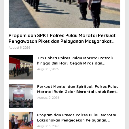
Propam dan SPKT Polres Pulau Morotai Perkuat
Pengawasan Piket dan Pelayanan Masyarakat
Selama 1×24 Jam
August 8, 2026
Tim Cobra Polres Pulau Morotai Patroli
hingga Dini Hari, Cegah Miras dan
Gangguan Kamtibmas
August 8, 2026
Perkuat Mental dan Spiritual, Polres Pulau
Morotai Rutin Gelar Binrohtal untuk Bentuk
Personel Berintegritas
August 5, 2026
Propam dan Pawas Polres Pulau Morotai
Laksanakan Pengecekan Pelayanan,
Pastikan Masyarakat Mendapat
August 5, 2026