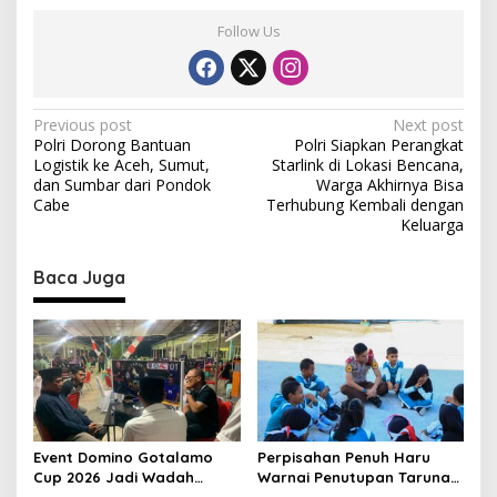
Follow Us
P
Previous post
Next post
Polri Dorong Bantuan
Polri Siapkan Perangkat
o
Logistik ke Aceh, Sumut,
Starlink di Lokasi Bencana,
s
dan Sumbar dari Pondok
Warga Akhirnya Bisa
Cabe
Terhubung Kembali dengan
t
Keluarga
n
Baca Juga
a
v
i
g
a
t
Event Domino Gotalamo
Perpisahan Penuh Haru
i
Cup 2026 Jadi Wadah
Warnai Penutupan Taruna