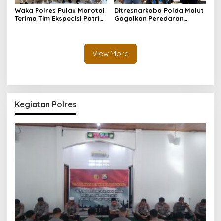
Waka Polres Pulau Morotai
Ditresnarkoba Polda Malut
Terima Tim Ekspedisi Patriot
Gagalkan Peredaran
UGM, Polri Siap Dukung
Tembakau Sintetis di
Pengabdian dan Riset di
Halmahera Tengah
Wilayah Morotai
View More
Kegiatan Polres