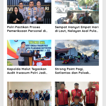
Polri Pastikan Proses
Sempat Hanyut Empat Hari
Pemeriksaan Personel di
di Laut, Nelayan Asal Pulau
Aceh Dilaksanakan Secara
Gebe Ditemukan Selamat di
Profesional dan
Pantai Tawakali Morotai
Transparan
Utara
Kapolda Malut Tegaskan
Strong Point Pagi,
Audit Itwasum Polri Jadi
Satlantas dan Polsek
Momentum Perkuat
Morotai Selatan Barat
Akuntabilitas dan Kinerja
Hadir Wujudkan Keamanan
serta Keselamatan Berlalu
Lintas