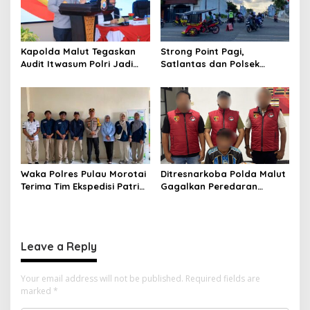
Kapolda Malut Tegaskan
Strong Point Pagi,
Audit Itwasum Polri Jadi
Satlantas dan Polsek
Momentum Perkuat
Morotai Selatan Barat
Akuntabilitas dan Kinerja
Hadir Wujudkan Keamanan
serta Keselamatan Berlalu
Lintas
Waka Polres Pulau Morotai
Ditresnarkoba Polda Malut
Terima Tim Ekspedisi Patriot
Gagalkan Peredaran
UGM, Polri Siap Dukung
Tembakau Sintetis di
Pengabdian dan Riset di
Halmahera Tengah
Wilayah Morotai
Leave a Reply
Your email address will not be published.
Required fields are
marked
*