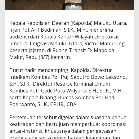
a
s
a
n
Kepala Kepolisian Daerah (Kapolda) Maluku Utara,
O
Irjen Pol. Arif Budiman, S.I.K., M.H., menerima
r
a
audiensi dari Kepala Kantor Wilayah Direktorat
n
Jenderal Imigrasi Maluku Utara, Victor Manurung,
g
beserta jajaran, di Ruang Transit Ex Mapolda
A
Malut, Rabu (8/7) kemarin.
s
i
n
Turut hadir mendampingi Kapolda, Direktur
g
Intelkam Kombes Pol. Puji Saputro Bowo Leksono,
,
S.H., S.I.K., Direktur Reserse Kriminal Umum
K
Kombes Pol I Gede Putu Widyana, S.H., S.I.K., M.H.,
a
serta Kepala Bidang Humas Kombes Pol. Hadi
p
o
Poerwanto, S.I.K., CPHR., CBA.
l
d
Pertemuan tersebut digelar dalam suasana penuh
a
keakraban dan bertujuan memperkuat koordinasi
M
antar-instansi, khususnya dalam pengawasan
a
l
orang asing serta pemeliharaan keamanan dan