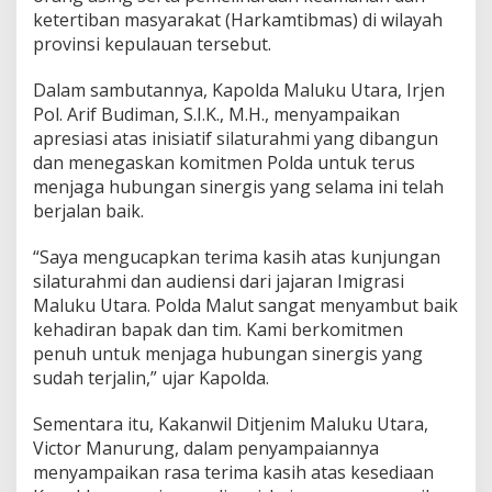
u
ketertiban masyarakat (Harkamtibmas) di wilayah
t
provinsi kepulauan tersebut.
T
e
Dalam sambutannya, Kapolda Maluku Utara, Irjen
r
i
Pol. Arif Budiman, S.I.K., M.H., menyampaikan
m
apresiasi atas inisiatif silaturahmi yang dibangun
a
dan menegaskan komitmen Polda untuk terus
A
menjaga hubungan sinergis yang selama ini telah
u
d
berjalan baik.
i
e
“Saya mengucapkan terima kasih atas kunjungan
n
silaturahmi dan audiensi dari jajaran Imigrasi
s
Maluku Utara. Polda Malut sangat menyambut baik
i
K
kehadiran bapak dan tim. Kami berkomitmen
a
penuh untuk menjaga hubungan sinergis yang
n
sudah terjalin,” ujar Kapolda.
w
i
Sementara itu, Kakanwil Ditjenim Maluku Utara,
l
I
Victor Manurung, dalam penyampaiannya
m
menyampaikan rasa terima kasih atas kesediaan
i