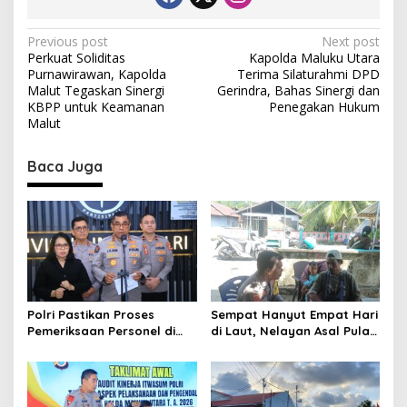
P
Previous post
Next post
Perkuat Soliditas
Kapolda Maluku Utara
o
Purnawirawan, Kapolda
Terima Silaturahmi DPD
s
Malut Tegaskan Sinergi
Gerindra, Bahas Sinergi dan
KBPP untuk Keamanan
Penegakan Hukum
t
Malut
n
Baca Juga
a
v
i
g
a
t
Polri Pastikan Proses
Sempat Hanyut Empat Hari
i
Pemeriksaan Personel di
di Laut, Nelayan Asal Pulau
o
Aceh Dilaksanakan Secara
Gebe Ditemukan Selamat di
Profesional dan
Pantai Tawakali Morotai
n
Transparan
Utara