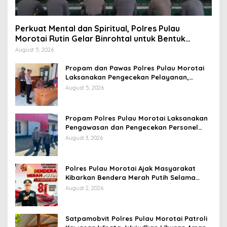
Perkuat Mental dan Spiritual, Polres Pulau
Morotai Rutin Gelar Binrohtal untuk Bentuk
Personel Berintegritas
August 5, 2026
Propam dan Pawas Polres Pulau Morotai
Laksanakan Pengecekan Pelayanan,
Pastikan Masyarakat Mendapat
August 5, 2026
Pelayanan Optimal
Propam Polres Pulau Morotai Laksanakan
Pengawasan dan Pengecekan Personel
Saat Apel Serah Terima Piket Fungsi
August 3, 2026
Polres Pulau Morotai Ajak Masyarakat
Kibarkan Bendera Merah Putih Selama
Bulan Kemerdekaan
August 2, 2026
Satpamobvit Polres Pulau Morotai Patroli