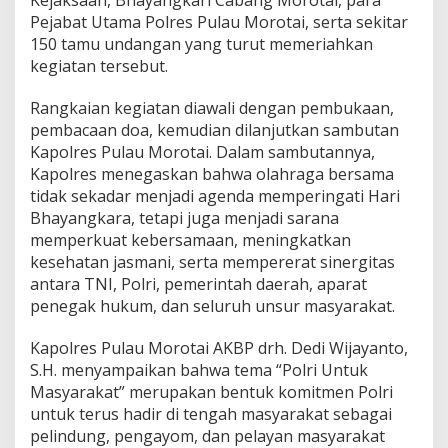
Kejaksaan, Bhayangkari Cabang Morotai, para
l
Pejabat Utama Polres Pulau Morotai, serta sekitar
a
150 tamu undangan yang turut memeriahkan
u
M
kegiatan tersebut.
o
r
Rangkaian kegiatan diawali dengan pembukaan,
o
pembacaan doa, kemudian dilanjutkan sambutan
t
Kapolres Pulau Morotai. Dalam sambutannya,
a
i
Kapolres menegaskan bahwa olahraga bersama
G
tidak sekadar menjadi agenda memperingati Hari
e
Bhayangkara, tetapi juga menjadi sarana
l
memperkuat kebersamaan, meningkatkan
a
kesehatan jasmani, serta mempererat sinergitas
r
O
antara TNI, Polri, pemerintah daerah, aparat
l
penegak hukum, dan seluruh unsur masyarakat.
a
h
Kapolres Pulau Morotai AKBP drh. Dedi Wijayanto,
r
S.H. menyampaikan bahwa tema “Polri Untuk
a
g
Masyarakat” merupakan bentuk komitmen Polri
a
untuk terus hadir di tengah masyarakat sebagai
B
pelindung, pengayom, dan pelayan masyarakat
e