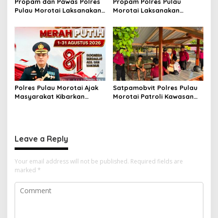
Propam dan Pawas Polres
Propam Polres Pulau
Pulau Morotai Laksanakan
Morotai Laksanakan
Pengecekan Pelayanan,
Pengawasan dan
Pastikan Masyarakat
Pengecekan Personel Saat
Mendapat Pelayanan
Apel Serah Terima Piket
Optimal
Fungsi
Polres Pulau Morotai Ajak
Satpamobvit Polres Pulau
Masyarakat Kibarkan
Morotai Patroli Kawasan
Bendera Merah Putih
Wisata, Wujudkan Liburan
Selama Bulan
Aman dan Kondusif
Kemerdekaan
Leave a Reply
Your email address will not be published.
Required fields are
marked
*