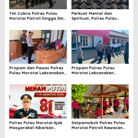
Tim Cobra Polres Pulau
Perkuat Mental dan
Morotai Patroli hingga Dini
Spiritual, Polres Pulau
Hari, Cegah Miras dan
Morotai Rutin Gelar
Gangguan Kamtibmas
Binrohtal untuk Bentuk
Personel Berintegritas
Propam dan Pawas Polres
Propam Polres Pulau
Pulau Morotai Laksanakan
Morotai Laksanakan
Pengecekan Pelayanan,
Pengawasan dan
Pastikan Masyarakat
Pengecekan Personel Saat
Mendapat Pelayanan
Apel Serah Terima Piket
Optimal
Fungsi
Polres Pulau Morotai Ajak
Satpamobvit Polres Pulau
Masyarakat Kibarkan
Morotai Patroli Kawasan
Bendera Merah Putih
Wisata, Wujudkan Liburan
Selama Bulan
Aman dan Kondusif