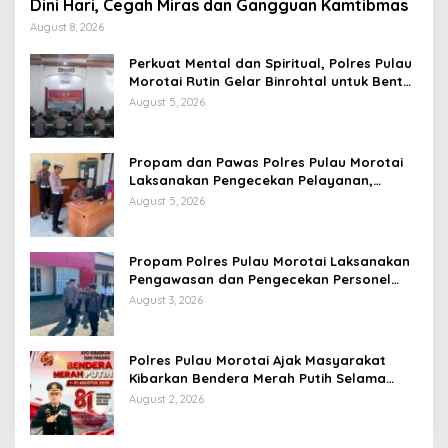
Dini Hari, Cegah Miras dan Gangguan Kamtibmas
August 8, 2026
Perkuat Mental dan Spiritual, Polres Pulau
Morotai Rutin Gelar Binrohtal untuk Bentuk
Personel Berintegritas
August 5, 2026
Propam dan Pawas Polres Pulau Morotai
Laksanakan Pengecekan Pelayanan,
Pastikan Masyarakat Mendapat
August 5, 2026
Pelayanan Optimal
Propam Polres Pulau Morotai Laksanakan
Pengawasan dan Pengecekan Personel
Saat Apel Serah Terima Piket Fungsi
August 3, 2026
Polres Pulau Morotai Ajak Masyarakat
Kibarkan Bendera Merah Putih Selama
Bulan Kemerdekaan
August 2, 2026