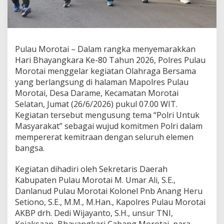
l
r
i
d
a
Pulau Morotai – Dalam rangka menyemarakkan
n
F
Hari Bhayangkara Ke-80 Tahun 2026, Polres Pulau
o
Morotai menggelar kegiatan Olahraga Bersama
r
yang berlangsung di halaman Mapolres Pulau
k
Morotai, Desa Darame, Kecamatan Morotai
o
p
Selatan, Jumat (26/6/2026) pukul 07.00 WIT.
i
Kegiatan tersebut mengusung tema “Polri Untuk
m
Masyarakat” sebagai wujud komitmen Polri dalam
d
mempererat kemitraan dengan seluruh elemen
a
bangsa.
,
P
o
Kegiatan dihadiri oleh Sekretaris Daerah
l
Kabupaten Pulau Morotai M. Umar Ali, S.E.,
r
Danlanud Pulau Morotai Kolonel Pnb Anang Heru
e
Setiono, S.E., M.M., M.Han., Kapolres Pulau Morotai
s
P
AKBP drh. Dedi Wijayanto, S.H., unsur TNI,
u