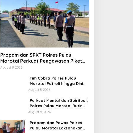
Propam dan SPKT Polres Pulau
Morotai Perkuat Pengawasan Piket
dan Pelayanan Masyarakat Selama
August 8, 2026
1×24 Jam
Tim Cobra Polres Pulau
Morotai Patroli hingga Dini
Hari, Cegah Miras dan
August 8, 2026
Gangguan Kamtibmas
Perkuat Mental dan Spiritual,
Polres Pulau Morotai Rutin
Gelar Binrohtal untuk Bentuk
August 5, 2026
Personel Berintegritas
Propam dan Pawas Polres
Pulau Morotai Laksanakan