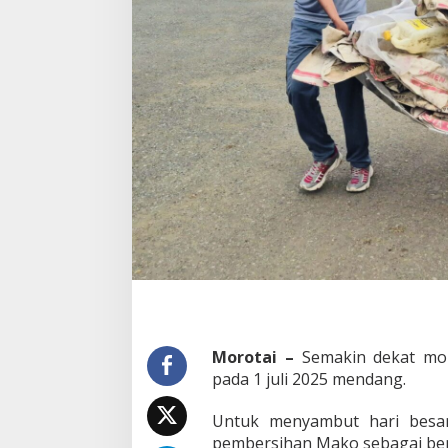
m
b
a
l
i
B
e
s
i
h
k
a
n
M
a
k
o
S
a
m
Morotai –
Semakin dekat mom
b
pada 1 juli 2025 mendang.
u
t
H
Untuk menyambut hari besar
a
pembersihan Mako sebagai ben