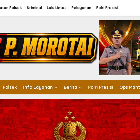
atan Polsek
Kriminal
Lalu Lintas
Pelayanan
Polri Presisi
Polsek
Info Layanan
Berita
Polri Presisi
Ops Mant