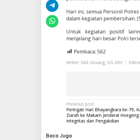
r
i
Hari ini, semua Personil Polre
B
dalam kegiatan pembersihan. (S
h
a
y
Untuk kegiatan positif lain
a
menjelang hari besar Polri terse
n
g
Pembaca:
562
k
a
Writer: Sibli Siruang, SH.,MH
Edito
r
a
K
e
-
7
9
P
Previous post
Peringati Hari Bhayangkara ke-79, Ka
o
Ziarah ke Makam Jenderal Hoegeng:
s
Integritas dan Pengabdian
t
Baca Juga