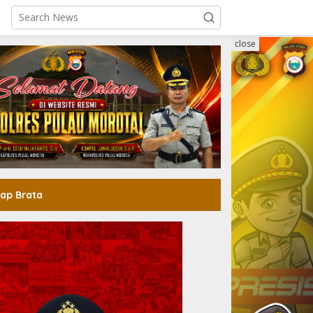
close
ap Brata