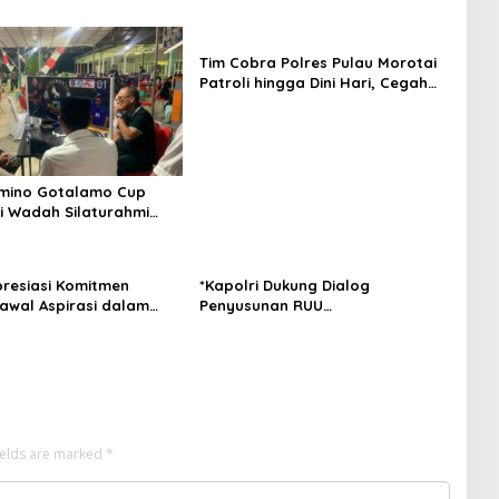
Tim Cobra Polres Pulau Morotai
Patroli hingga Dini Hari, Cegah
Miras dan Gangguan Kamtibmas
omino Gotalamo Cup
i Wadah Silaturahmi
erat Kebersamaan
kat Morotai
presiasi Komitmen
*Kapolri Dukung Dialog
Kawal Aspirasi dalam
Penyusunan RUU
san RUU
Ketenagakerjaan, Siap Jadi
kerjaan*
Jembatan Aspirasi Buruh*
ields are marked
*