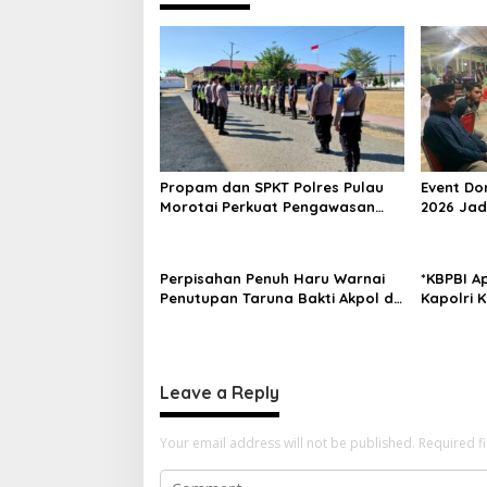
n
a
v
i
g
a
t
Propam dan SPKT Polres Pulau
Event D
i
Morotai Perkuat Pengawasan
2026 Jad
Piket dan Pelayanan Masyarakat
dan Per
o
Selama 1×24 Jam
Masyara
n
Perpisahan Penuh Haru Warnai
*KBPBI A
Penutupan Taruna Bakti Akpol di
Kapolri 
Tidore Kepulauan
Pembaha
Ketenaga
Leave a Reply
Your email address will not be published.
Required f