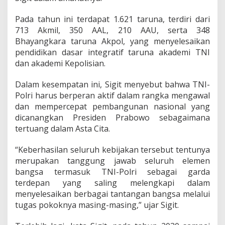
i
t
Pada tahun ini terdapat 1.621 taruna, terdiri dari
a
713 Akmil, 350 AAL, 210 AAU, serta 348
s
Bhayangkara taruna Akpol, yang menyelesaikan
T
N
pendidikan dasar integratif taruna akademi TNI
I
dan akademi Kepolisian.
-
P
Dalam kesempatan ini, Sigit menyebut bahwa TNI-
o
Polri harus berperan aktif dalam rangka mengawal
l
r
dan mempercepat pembangunan nasional yang
i
dicanangkan Presiden Prabowo sebagaimana
u
tertuang dalam Asta Cita.
n
t
“Keberhasilan seluruh kebijakan tersebut tentunya
u
k
merupakan tanggung jawab seluruh elemen
W
bangsa termasuk TNI-Polri sebagai garda
u
terdepan yang saling melengkapi dalam
j
menyelesaikan berbagai tantangan bangsa melalui
u
d
tugas pokoknya masing-masing,” ujar Sigit.
k
a