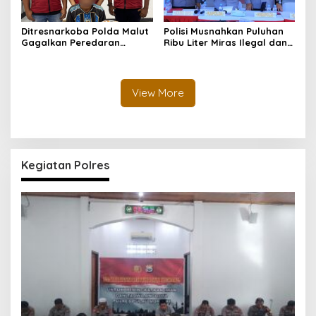
Ditresnarkoba Polda Malut
Polisi Musnahkan Puluhan
Gagalkan Peredaran
Ribu Liter Miras Ilegal dan
Tembakau Sintetis di
Ungkap Jaringan
Halmahera Tengah
Peredaran Senjata Api
Lintas Negara
View More
Kegiatan Polres