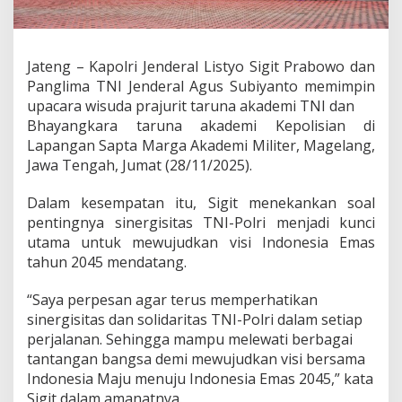
u
n
a
,
Jateng – Kapolri Jenderal Listyo Sigit Prabowo dan
K
Panglima TNI Jenderal Agus Subiyanto memimpin
a
p
upacara wisuda prajurit taruna akademi TNI dan
o
Bhayangkara taruna akademi Kepolisian di
l
Lapangan Sapta Marga Akademi Militer, Magelang,
r
Jawa Tengah, Jumat (28/11/2025).
i
T
e
Dalam kesempatan itu, Sigit menekankan soal
k
pentingnya sinergisitas TNI-Polri menjadi kunci
a
utama untuk mewujudkan visi Indonesia Emas
n
tahun 2045 mendatang.
k
a
n
“Saya perpesan agar terus memperhatikan
S
sinergisitas dan solidaritas TNI-Polri dalam setiap
i
perjalanan. Sehingga mampu melewati berbagai
n
tantangan bangsa demi mewujudkan visi bersama
e
Indonesia Maju menuju Indonesia Emas 2045,” kata
r
g
Sigit dalam amanatnya.