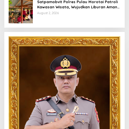
Satpamobvit Polres Pulau Morotai Patroli
Kawasan Wisata, Wujudkan Liburan Aman
dan Kondusif
August 2, 2026