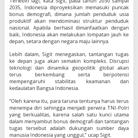
Terlebih lagi, kata Sigit, pada tahun 2030 sampai
n
2035, Indonesia diproyeksikan memasuki puncak
I
bonus demografi, dimana jumlah penduduk usia
n
d
produktif akan mendominasi struktur penduduk
o
nasional. Apabila berhasil dimanfaatkan dengan
n
baik, Indonesia akan melakukan lompatan jauh ke
e
depan, setara dengan negara maju lainnya.
s
i
a
Lebih dalam, Sigit menegaskan, tantangan tugas
E
ke depan juga akan semakin kompleks. Disrupsi
m
teknologi dan dinamika geopolitik global akan
a
terus berkembang serta berpotensi
s
mempengaruhi stabilitas keamanan dan
2
0
kedaulatan Bangsa Indonesia.
4
5
“Oleh karena itu, para taruna tentunya harus terus
menempa diri sehingga menjadi perwira TNI-Polri
yang berkualitas, karena salah satu kunci utama
dalam menyambut bonus demografi dan tantangan
tugas tersebut adalah dukungan sumber daya
manusia Indonesia yang unggul,” ucap Sigit.