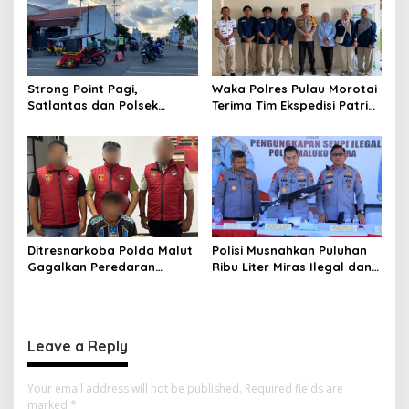
n
Strong Point Pagi,
Waka Polres Pulau Morotai
Satlantas dan Polsek
Terima Tim Ekspedisi Patriot
Morotai Selatan Barat
UGM, Polri Siap Dukung
Hadir Wujudkan Keamanan
Pengabdian dan Riset di
serta Keselamatan Berlalu
Wilayah Morotai
Lintas
Ditresnarkoba Polda Malut
Polisi Musnahkan Puluhan
Gagalkan Peredaran
Ribu Liter Miras Ilegal dan
Tembakau Sintetis di
Ungkap Jaringan
Halmahera Tengah
Peredaran Senjata Api
Lintas Negara
Leave a Reply
Your email address will not be published.
Required fields are
marked
*