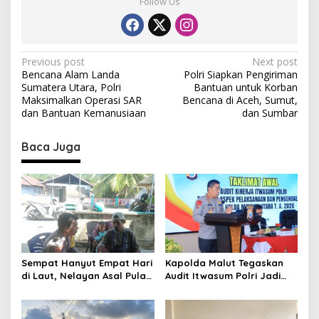
Follow Us
P
Previous post
Next post
Bencana Alam Landa
Polri Siapkan Pengiriman
o
Sumatera Utara, Polri
Bantuan untuk Korban
s
Maksimalkan Operasi SAR
Bencana di Aceh, Sumut,
dan Bantuan Kemanusiaan
dan Sumbar
t
n
Baca Juga
a
v
i
g
a
t
Sempat Hanyut Empat Hari
Kapolda Malut Tegaskan
di Laut, Nelayan Asal Pulau
Audit Itwasum Polri Jadi
i
Gebe Ditemukan Selamat di
Momentum Perkuat
o
Pantai Tawakali Morotai
Akuntabilitas dan Kinerja
Utara