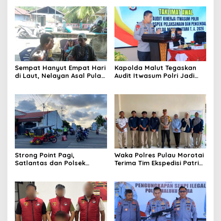
Sempat Hanyut Empat Hari
Kapolda Malut Tegaskan
di Laut, Nelayan Asal Pulau
Audit Itwasum Polri Jadi
Gebe Ditemukan Selamat di
Momentum Perkuat
Pantai Tawakali Morotai
Akuntabilitas dan Kinerja
Utara
Strong Point Pagi,
Waka Polres Pulau Morotai
Satlantas dan Polsek
Terima Tim Ekspedisi Patriot
Morotai Selatan Barat
UGM, Polri Siap Dukung
Hadir Wujudkan Keamanan
Pengabdian dan Riset di
serta Keselamatan Berlalu
Wilayah Morotai
Lintas