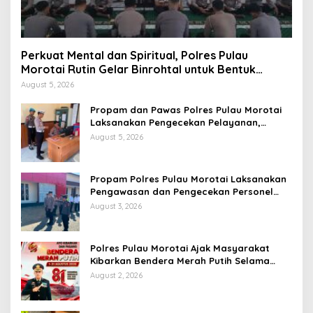
Perkuat Mental dan Spiritual, Polres Pulau
Morotai Rutin Gelar Binrohtal untuk Bentuk
Personel Berintegritas
August 5, 2026
Propam dan Pawas Polres Pulau Morotai
Laksanakan Pengecekan Pelayanan,
Pastikan Masyarakat Mendapat
August 5, 2026
Pelayanan Optimal
Propam Polres Pulau Morotai Laksanakan
Pengawasan dan Pengecekan Personel
Saat Apel Serah Terima Piket Fungsi
August 3, 2026
Polres Pulau Morotai Ajak Masyarakat
Kibarkan Bendera Merah Putih Selama
Bulan Kemerdekaan
August 2, 2026