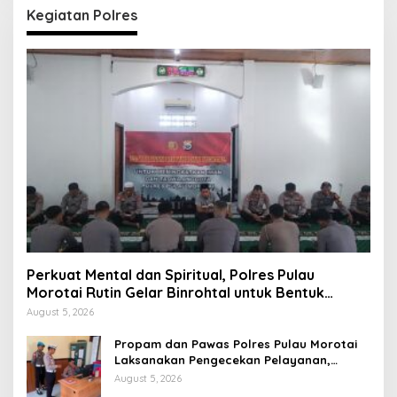
Kegiatan Polres
Perkuat Mental dan Spiritual, Polres Pulau
Morotai Rutin Gelar Binrohtal untuk Bentuk
Personel Berintegritas
August 5, 2026
Propam dan Pawas Polres Pulau Morotai
Laksanakan Pengecekan Pelayanan,
Pastikan Masyarakat Mendapat
August 5, 2026
Pelayanan Optimal