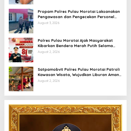
Propam Polres Pulau Morotai Laksanakan
Pengawasan dan Pengecekan Personel
Saat Apel Serah Terima Piket Fungsi
August 3, 2026
Polres Pulau Morotai Ajak Masyarakat
Kibarkan Bendera Merah Putih Selama
Bulan Kemerdekaan
August 2, 2026
Satpamobvit Polres Pulau Morotai Patroli
Kawasan Wisata, Wujudkan Liburan Aman
dan Kondusif
August 2, 2026