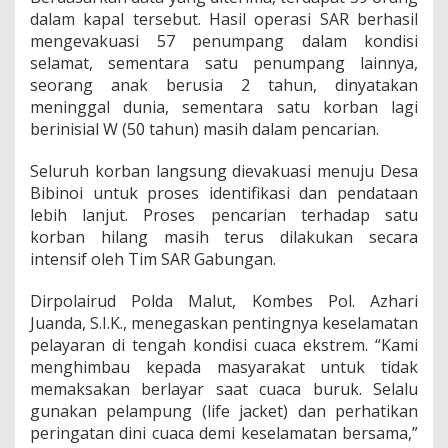
K
dalam kapal tersebut. Hasil operasi SAR berhasil
o
mengevakuasi 57 penumpang dalam kondisi
r
selamat, sementara satu penumpang lainnya,
b
a
seorang anak berusia 2 tahun, dinyatakan
n
meninggal dunia, sementara satu korban lagi
L
berinisial W (50 tahun) masih dalam pencarian.
a
k
Seluruh korban langsung dievakuasi menuju Desa
a
L
Bibinoi untuk proses identifikasi dan pendataan
a
lebih lanjut. Proses pencarian terhadap satu
u
korban hilang masih terus dilakukan secara
t
intensif oleh Tim SAR Gabungan.
d
i
P
Dirpolairud Polda Malut, Kombes Pol. Azhari
e
Juanda, S.I.K., menegaskan pentingnya keselamatan
r
pelayaran di tengah kondisi cuaca ekstrem. “Kami
a
menghimbau kepada masyarakat untuk tidak
i
r
memaksakan berlayar saat cuaca buruk. Selalu
a
gunakan pelampung (life jacket) dan perhatikan
n
peringatan dini cuaca demi keselamatan bersama,”
D