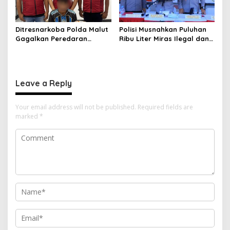
Ditresnarkoba Polda Malut
Polisi Musnahkan Puluhan
Gagalkan Peredaran
Ribu Liter Miras Ilegal dan
Tembakau Sintetis di
Ungkap Jaringan
Halmahera Tengah
Peredaran Senjata Api
Lintas Negara
Leave a Reply
Your email address will not be published.
Required fields are
marked
*