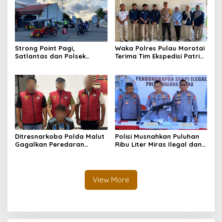
Strong Point Pagi,
Waka Polres Pulau Morotai
Satlantas dan Polsek
Terima Tim Ekspedisi Patriot
Morotai Selatan Barat
UGM, Polri Siap Dukung
Hadir Wujudkan Keamanan
Pengabdian dan Riset di
serta Keselamatan Berlalu
Wilayah Morotai
Lintas
Ditresnarkoba Polda Malut
Polisi Musnahkan Puluhan
Gagalkan Peredaran
Ribu Liter Miras Ilegal dan
Tembakau Sintetis di
Ungkap Jaringan
Halmahera Tengah
Peredaran Senjata Api
Lintas Negara
View More