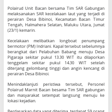
a
m
Polairud Unit Bacan bersama Tim SAR Gabungan
a
melaksanakan SAR kecelakaan laut yang terjadi di
T
perairan Desa Bibinoi, Kecamatan Bacan Timur
i
m
Tengah, Halmahera Selatan, Maluku Utara, Jumat
S
(23/1) kemarin.
A
R
Kecelakaan melibatkan longboat penumpang
G
bermotor (PM) Indriani. Kapal tersebut sebelumnya
a
b
berangkat dari Pelabuhan Babang menuju Desa
u
Pigaraja sekitar pukul 13.30 WIT itu dilaporkan
n
tenggelam sekitar pukul 14.30 WIT setelah
g
diterjang gelombang tinggi dan angin kencang di
a
perairan Desa Bibinoi.
n
E
v
Menindaklanjuti peristiwa tersebut, Personel
a
Polairud Marnit Bacan besama Tim SAR gabungan
k
dan masyarakat setempat langsung menuju ke
u
lokasi kejadian.
a
s
i
Berdasarkan data yang diterima, terdapat 59 orang