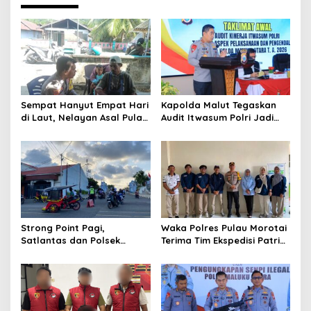
v
i
g
a
t
i
Sempat Hanyut Empat Hari
Kapolda Malut Tegaskan
o
di Laut, Nelayan Asal Pulau
Audit Itwasum Polri Jadi
Gebe Ditemukan Selamat di
Momentum Perkuat
n
Pantai Tawakali Morotai
Akuntabilitas dan Kinerja
Utara
Strong Point Pagi,
Waka Polres Pulau Morotai
Satlantas dan Polsek
Terima Tim Ekspedisi Patriot
Morotai Selatan Barat
UGM, Polri Siap Dukung
Hadir Wujudkan Keamanan
Pengabdian dan Riset di
serta Keselamatan Berlalu
Wilayah Morotai
Lintas