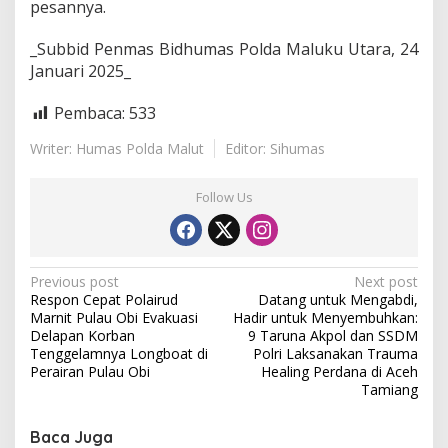
pesannya.
e
s
a
_Subbid Penmas Bidhumas Polda Maluku Utara, 24
B
Januari 2025_
i
b
Pembaca:
533
i
n
Writer: Humas Polda Malut
Editor: Sihumas
o
i
Follow Us
P
Previous post
Next post
Respon Cepat Polairud
Datang untuk Mengabdi,
o
Marnit Pulau Obi Evakuasi
Hadir untuk Menyembuhkan:
s
Delapan Korban
9 Taruna Akpol dan SSDM
Tenggelamnya Longboat di
Polri Laksanakan Trauma
t
Perairan Pulau Obi
Healing Perdana di Aceh
Tamiang
n
a
Baca Juga