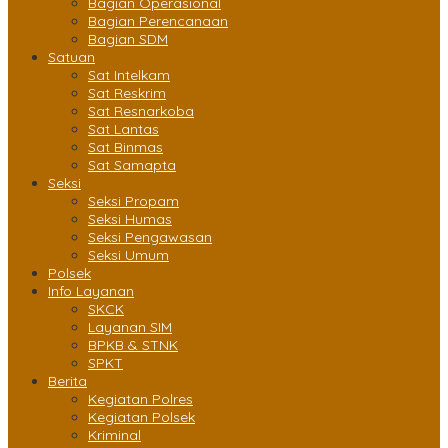
Bagian Operasional
Bagian Perencanaan
Bagian SDM
Satuan
Sat Intelkam
Sat Reskrim
Sat Resnarkoba
Sat Lantas
Sat Binmas
Sat Samapta
Seksi
Seksi Propam
Seksi Humas
Seksi Pengawasan
Seksi Umum
Polsek
Info Layanan
SKCK
Layanan SIM
BPKB & STNK
SPKT
Berita
Kegiatan Polres
Kegiatan Polsek
Kriminal