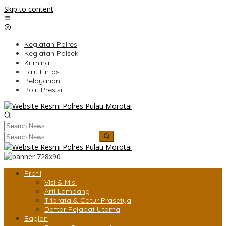
Skip to content
Kegiatan Polres
Kegiatan Polsek
Kriminal
Lalu Lintas
Pelayanan
Polri Presisi
Profil
Visi & Misi
Arti Lambang
Tribrata & Catur Prasetya
Daftar Pejabat Utama
Bagian