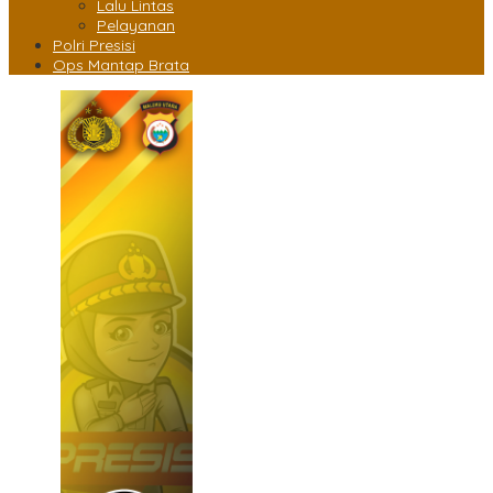
Lalu Lintas
Pelayanan
Polri Presisi
Ops Mantap Brata