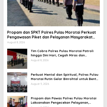
Propam dan SPKT Polres Pulau Morotai Perkuat
Pengawasan Piket dan Pelayanan Masyarakat
Selama 1×24 Jam
August 8, 2026
Tim Cobra Polres Pulau Morotai Patroli
hingga Dini Hari, Cegah Miras dan
Gangguan Kamtibmas
August 8, 2026
Perkuat Mental dan Spiritual, Polres Pulau
Morotai Rutin Gelar Binrohtal untuk Bentuk
Personel Berintegritas
August 5, 2026
Propam dan Pawas Polres Pulau Morotai
Laksanakan Pengecekan Pelayanan,
Pastikan Masyarakat Mendapat