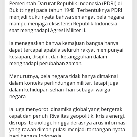
a
Pemerintah Darurat Republik Indonesia (PDRI) di
n
Bukittinggi pada tahun 1948. Terbentuknya PDRI
S
menjadi bukti nyata bahwa semangat bela negara
e
mampu menjaga eksistensi Republik Indonesia
m
saat menghadapi Agresi Militer II.
a
n
g
Ia menegaskan bahwa kemajuan bangsa hanya
a
dapat tercapai apabila seluruh rakyat mempunyai
t
kesiapan, disiplin, dan ketangguhan dalam
P
menghadapi perubahan zaman.
e
r
s
Menurutnya, bela negara tidak hanya dimaknai
a
dalam konteks perlindungan militer, tetapi juga
t
dalam kehidupan sehari-hari sebagai warga
u
negara.
a
n
B
ia juga menyoroti dinamika global yang bergerak
a
cepat dan penuh. Rivalitas geopolitik, krisis energi,
n
disrupsi teknologi, hingga derasnya arus informasi
g
yang rawan dimanipulasi menjadi tantangan nyata
s
a
bagi bangsa Indonesia.