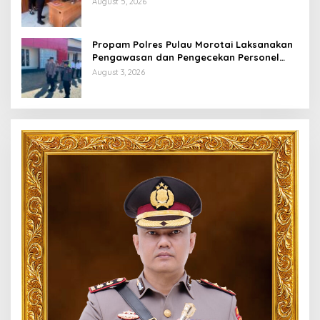
August 5, 2026
Pelayanan Optimal
Propam Polres Pulau Morotai Laksanakan
Pengawasan dan Pengecekan Personel
Saat Apel Serah Terima Piket Fungsi
August 3, 2026