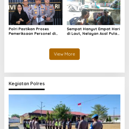
Polri Pastikan Proses
Sempat Hanyut Empat Hari
Pemeriksaan Personel di
di Laut, Nelayan Asal Pulau
Aceh Dilaksanakan Secara
Gebe Ditemukan Selamat di
Profesional dan
Pantai Tawakali Morotai
Transparan
Utara
View More
Kegiatan Polres