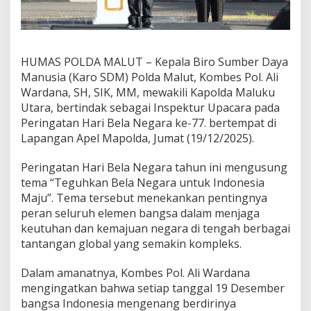
a
r
i
B
e
HUMAS POLDA MALUT – Kepala Biro Sumber Daya
l
Manusia (Karo SDM) Polda Malut, Kombes Pol. Ali
a
Wardana, SH, SIK, MM, mewakili Kapolda Maluku
N
e
Utara, bertindak sebagai Inspektur Upacara pada
g
Peringatan Hari Bela Negara ke-77. bertempat di
a
Lapangan Apel Mapolda, Jumat (19/12/2025).
r
a
Peringatan Hari Bela Negara tahun ini mengusung
k
e
tema “Teguhkan Bela Negara untuk Indonesia
-
Maju”. Tema tersebut menekankan pentingnya
7
peran seluruh elemen bangsa dalam menjaga
7
keutuhan dan kemajuan negara di tengah berbagai
,
T
tantangan global yang semakin kompleks.
e
g
Dalam amanatnya, Kombes Pol. Ali Wardana
a
mengingatkan bahwa setiap tanggal 19 Desember
s
bangsa Indonesia mengenang berdirinya
k