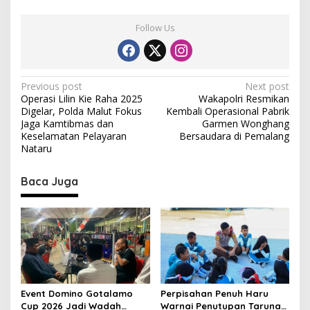
Follow Us
P
Previous post
Next post
Operasi Lilin Kie Raha 2025
Wakapolri Resmikan
o
Digelar, Polda Malut Fokus
Kembali Operasional Pabrik
s
Jaga Kamtibmas dan
Garmen Wonghang
Keselamatan Pelayaran
Bersaudara di Pemalang
t
Nataru
n
Baca Juga
a
v
i
g
a
t
Event Domino Gotalamo
Perpisahan Penuh Haru
i
Cup 2026 Jadi Wadah
Warnai Penutupan Taruna