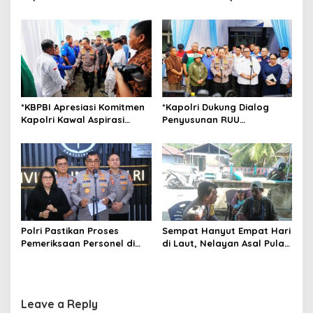
o
Silaturahmi dan Pererat
Bakti Akpol di Tidore
Kebersamaan Masyarakat
Kepulauan
n
Morotai
*KBPBI Apresiasi Komitmen
*Kapolri Dukung Dialog
Kapolri Kawal Aspirasi
Penyusunan RUU
dalam Pembahasan RUU
Ketenagakerjaan, Siap Jadi
Ketenagakerjaan*
Jembatan Aspirasi Buruh*
Polri Pastikan Proses
Sempat Hanyut Empat Hari
Pemeriksaan Personel di
di Laut, Nelayan Asal Pulau
Aceh Dilaksanakan Secara
Gebe Ditemukan Selamat di
Profesional dan
Pantai Tawakali Morotai
Transparan
Utara
Leave a Reply