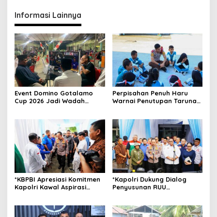
Informasi Lainnya
Event Domino Gotalamo
Perpisahan Penuh Haru
Cup 2026 Jadi Wadah
Warnai Penutupan Taruna
Silaturahmi dan Pererat
Bakti Akpol di Tidore
Kebersamaan Masyarakat
Kepulauan
Morotai
*KBPBI Apresiasi Komitmen
*Kapolri Dukung Dialog
Kapolri Kawal Aspirasi
Penyusunan RUU
dalam Pembahasan RUU
Ketenagakerjaan, Siap Jadi
Ketenagakerjaan*
Jembatan Aspirasi Buruh*