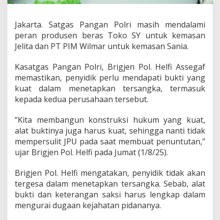
g
o
p
Jakarta. Satgas Pangan Polri masih mendalami
l
peran produsen beras Toko SY untuk kemasan
o
Jelita dan PT PIM Wilmar untuk kemasan Sania.
s
a
n
Kasatgas Pangan Polri, Brigjen Pol. Helfi Assegaf
P
memastikan, penyidik perlu mendapati bukti yang
T
kuat dalam menetapkan tersangka, termasuk
S
kepada kedua perusahaan tersebut.
Y
d
a
“Kita membangun konstruksi hukum yang kuat,
n
alat buktinya juga harus kuat, sehingga nanti tidak
P
mempersulit JPU pada saat membuat penuntutan,”
I
ujar Brigjen Pol. Helfi pada Jumat (1/8/25).
M
Brigjen Pol. Helfi mengatakan, penyidik tidak akan
tergesa dalam menetapkan tersangka. Sebab, alat
bukti dan keterangan saksi harus lengkap dalam
mengurai dugaan kejahatan pidananya.