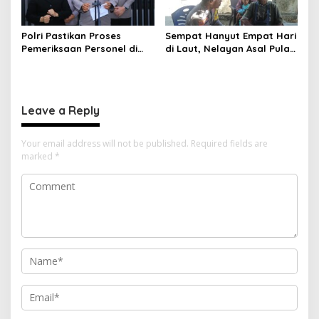
Polri Pastikan Proses
Sempat Hanyut Empat Hari
Pemeriksaan Personel di
di Laut, Nelayan Asal Pulau
Aceh Dilaksanakan Secara
Gebe Ditemukan Selamat di
Profesional dan
Pantai Tawakali Morotai
Transparan
Utara
Leave a Reply
Your email address will not be published.
Required fields are
marked
*