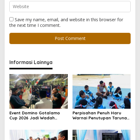
Save my name, email, and website in this browser for
the next time I comment.
Informasi Lainnya
Event Domino Gotalamo
Perpisahan Penuh Haru
Cup 2026 Jadi Wadah
Warnai Penutupan Taruna
Silaturahmi dan Pererat
Bakti Akpol di Tidore
Kebersamaan Masyarakat
Kepulauan
Morotai