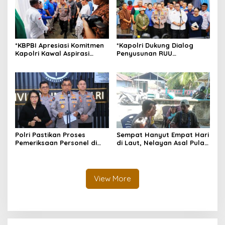
*KBPBI Apresiasi Komitmen
*Kapolri Dukung Dialog
Kapolri Kawal Aspirasi
Penyusunan RUU
dalam Pembahasan RUU
Ketenagakerjaan, Siap Jadi
Ketenagakerjaan*
Jembatan Aspirasi Buruh*
Polri Pastikan Proses
Sempat Hanyut Empat Hari
Pemeriksaan Personel di
di Laut, Nelayan Asal Pulau
Aceh Dilaksanakan Secara
Gebe Ditemukan Selamat di
Profesional dan
Pantai Tawakali Morotai
Transparan
Utara
View More