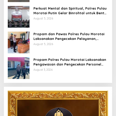
Perkuat Mental dan Spiritual, Polres Pulau
Morotai Rutin Gelar Binrohtal untuk Bentuk
Personel Berintegritas
August 5, 2026
Propam dan Pawas Polres Pulau Morotai
Laksanakan Pengecekan Pelayanan,
Pastikan Masyarakat Mendapat
August 5, 2026
Pelayanan Optimal
Propam Polres Pulau Morotai Laksanakan
Pengawasan dan Pengecekan Personel
Saat Apel Serah Terima Piket Fungsi
August 3, 2026