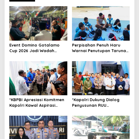
a
v
i
g
a
t
Event Domino Gotalamo
Perpisahan Penuh Haru
Cup 2026 Jadi Wadah
Warnai Penutupan Taruna
i
Silaturahmi dan Pererat
Bakti Akpol di Tidore
o
Kebersamaan Masyarakat
Kepulauan
Morotai
n
*KBPBI Apresiasi Komitmen
*Kapolri Dukung Dialog
Kapolri Kawal Aspirasi
Penyusunan RUU
dalam Pembahasan RUU
Ketenagakerjaan, Siap Jadi
Ketenagakerjaan*
Jembatan Aspirasi Buruh*