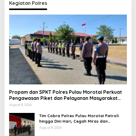
Kegiatan Polres
Propam dan SPKT Polres Pulau Morotai Perkuat
Pengawasan Piket dan Pelayanan Masyarakat
Selama 1×24 Jam
August 8, 2026
Tim Cobra Polres Pulau Morotai Patroli
hingga Dini Hari, Cegah Miras dan
Gangguan Kamtibmas
August 8, 2026