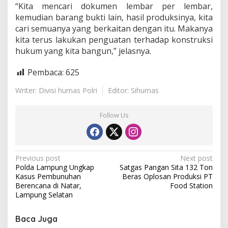
“Kita mencari dokumen lembar per lembar,
kemudian barang bukti lain, hasil produksinya, kita
cari semuanya yang berkaitan dengan itu. Makanya
kita terus lakukan penguatan terhadap konstruksi
hukum yang kita bangun,” jelasnya.
Pembaca:
625
Writer: Divisi humas Polri
Editor: Sihumas
Follow Us
P
Previous post
Next post
Polda Lampung Ungkap
Satgas Pangan Sita 132 Ton
o
Kasus Pembunuhan
Beras Oplosan Produksi PT
s
Berencana di Natar,
Food Station
Lampung Selatan
t
n
Baca Juga