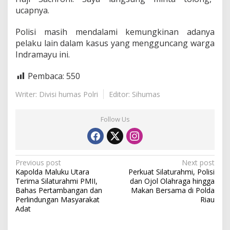
ucapnya.
Polisi masih mendalami kemungkinan adanya
pelaku lain dalam kasus yang mengguncang warga
Indramayu ini.
Pembaca:
550
Writer: Divisi humas Polri
Editor: Sihumas
Follow Us
P
Previous post
Next post
Kapolda Maluku Utara
Perkuat Silaturahmi, Polisi
o
Terima Silaturahmi PMII,
dan Ojol Olahraga hingga
s
Bahas Pertambangan dan
Makan Bersama di Polda
Perlindungan Masyarakat
Riau
t
Adat
n