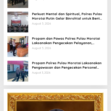
Perkuat Mental dan Spiritual, Polres Pulau
Morotai Rutin Gelar Binrohtal untuk Bentuk
Personel Berintegritas
August 5, 2026
Propam dan Pawas Polres Pulau Morotai
Laksanakan Pengecekan Pelayanan,
Pastikan Masyarakat Mendapat
August 5, 2026
Pelayanan Optimal
Propam Polres Pulau Morotai Laksanakan
Pengawasan dan Pengecekan Personel
Saat Apel Serah Terima Piket Fungsi
August 3, 2026