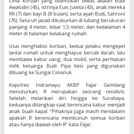
Lima korban yang ditemukan tewas adalah Budi
Awaludin (45), istrinya Euis Juwita (43), anak mereka
RK (7) dan bayi B (8 bulan), serta ayah Budi, Sahroni
(76). Seluruh jasad dikuburkan di lubang berukuran
panjang 4 meter, lebar 1,5 meter, dan kedalaman 4
meter di halaman belakang rumah.
Usai menghabisi korban, kedua pelaku mengepel
lantai rumah untuk menghapus bercak darah, lalu
membawa kabur uang, dua mobil, serta perhiasan
milik keluarga Budi. Pipa besi yang digunakan
dibuang ke Sungai Cimanuk.
Kapolres Indramayu AKBP Fajar Gemilang
menuturkan, R merupakan seorang residivis.
Setelah melarikan diri hingga ke Surabaya,
keduanya ditangkap saat berencana kabur menjadi
anak buah kapal. “Pihaknya juga masih mendalami
apakah R berencana membunuh semua korban
atau hanya diawali oleh R” kata Fajar.