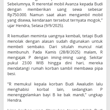
y
Sebelumnya, R merental mobil Avanza kepada Budi
u
dengan memberikan uang sewa sebesar
Rp750.000. Namun saat akan mengambil mobil
yang disewa, kendaraan tersebut ternyata mogok,”
ujar Hendra, Selasa (9/9/2025).
R kemudian meminta uangnya kembali, tetapi Budi
menolak dengan alasan sudah digunakan untuk
membeli sembako. Dari situlah muncul niat
membunuh. Pada Kamis (28/8/2025) malam, R
mengajak P dengan iming-iming uang. Sekitar
pukul 23.00 WIB hingga dini hari, mereka
mendatangi rumah korban sambil membawa pipa
besi.
“R memukul kepala korban Budi Awaludin lalu
menghabisi korbal lain, sedangkan P
menenggelamkan bayi B ke bak mandi,” ungkap
Hendra.