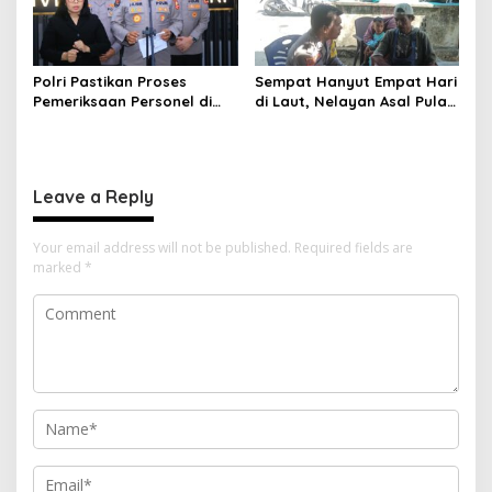
Polri Pastikan Proses
Sempat Hanyut Empat Hari
Pemeriksaan Personel di
di Laut, Nelayan Asal Pulau
Aceh Dilaksanakan Secara
Gebe Ditemukan Selamat di
Profesional dan
Pantai Tawakali Morotai
Transparan
Utara
Leave a Reply
Your email address will not be published.
Required fields are
marked
*