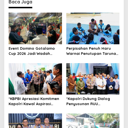
Baca Juga
a
v
i
g
a
t
Event Domino Gotalamo
Perpisahan Penuh Haru
i
Cup 2026 Jadi Wadah
Warnai Penutupan Taruna
o
Silaturahmi dan Pererat
Bakti Akpol di Tidore
Kebersamaan Masyarakat
Kepulauan
n
Morotai
*KBPBI Apresiasi Komitmen
*Kapolri Dukung Dialog
Kapolri Kawal Aspirasi
Penyusunan RUU
dalam Pembahasan RUU
Ketenagakerjaan, Siap Jadi
Ketenagakerjaan*
Jembatan Aspirasi Buruh*