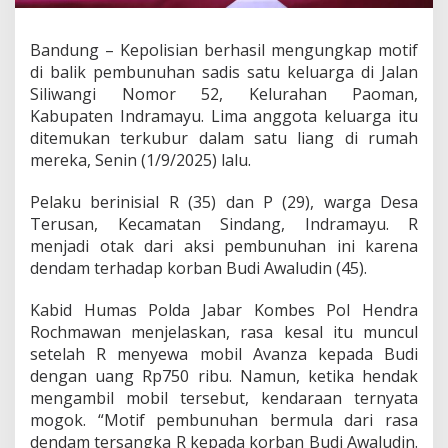
u
h
a
Bandung – Kepolisian berhasil mengungkap motif
n
di balik pembunuhan sadis satu keluarga di Jalan
S
Siliwangi Nomor 52, Kelurahan Paoman,
a
Kabupaten Indramayu. Lima anggota keluarga itu
t
u
ditemukan terkubur dalam satu liang di rumah
K
mereka, Senin (1/9/2025) lalu.
e
l
Pelaku berinisial R (35) dan P (29), warga Desa
u
Terusan, Kecamatan Sindang, Indramayu. R
a
r
menjadi otak dari aksi pembunuhan ini karena
g
dendam terhadap korban Budi Awaludin (45).
a
d
Kabid Humas Polda Jabar Kombes Pol Hendra
i
Rochmawan menjelaskan, rasa kesal itu muncul
I
n
setelah R menyewa mobil Avanza kepada Budi
d
dengan uang Rp750 ribu. Namun, ketika hendak
r
mengambil mobil tersebut, kendaraan ternyata
a
mogok. “Motif pembunuhan bermula dari rasa
m
a
dendam tersangka R kepada korban Budi Awaludin.