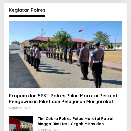
Kegiatan Polres
Propam dan SPKT Polres Pulau Morotai Perkuat
Pengawasan Piket dan Pelayanan Masyarakat
Selama 1×24 Jam
August 8, 2026
Tim Cobra Polres Pulau Morotai Patroli
hingga Dini Hari, Cegah Miras dan
Gangguan Kamtibmas
August 8, 2026