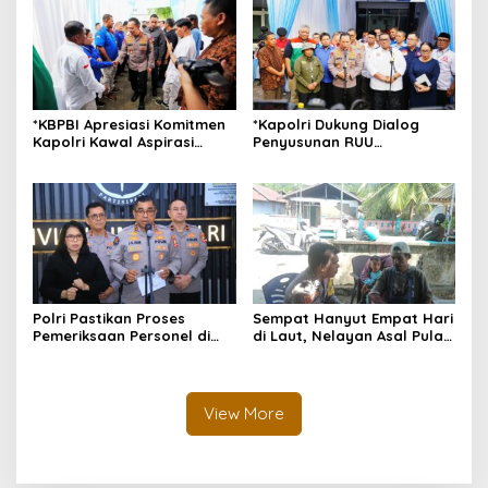
Morotai
*KBPBI Apresiasi Komitmen
*Kapolri Dukung Dialog
Kapolri Kawal Aspirasi
Penyusunan RUU
dalam Pembahasan RUU
Ketenagakerjaan, Siap Jadi
Ketenagakerjaan*
Jembatan Aspirasi Buruh*
Polri Pastikan Proses
Sempat Hanyut Empat Hari
Pemeriksaan Personel di
di Laut, Nelayan Asal Pulau
Aceh Dilaksanakan Secara
Gebe Ditemukan Selamat di
Profesional dan
Pantai Tawakali Morotai
Transparan
Utara
View More