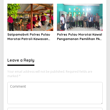
Pengecekan Personel Saat
Selama Bulan
Apel Serah Terima Piket
Kemerdekaan
Fungsi
Satpamobvit Polres Pulau
Polres Pulau Morotai Kawal
Morotai Patroli Kawasan
Pengamanan Pemilihan PAW
Wisata, Wujudkan Liburan
Kepala Desa Sabala,
Aman dan Kondusif
Berlangsung Aman, Tertib
dan Kondusif
Leave a Reply
Your email address will not be published.
Required fields are
marked
*