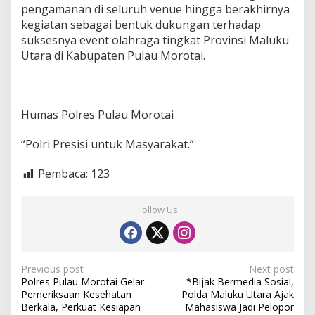
pengamanan di seluruh venue hingga berakhirnya
kegiatan sebagai bentuk dukungan terhadap
suksesnya event olahraga tingkat Provinsi Maluku
Utara di Kabupaten Pulau Morotai.
Humas Polres Pulau Morotai
“Polri Presisi untuk Masyarakat.”
Pembaca:
123
Follow Us
P
Previous post
Next post
Polres Pulau Morotai Gelar
*Bijak Bermedia Sosial,
o
Pemeriksaan Kesehatan
Polda Maluku Utara Ajak
s
Berkala, Perkuat Kesiapan
Mahasiswa Jadi Pelopor