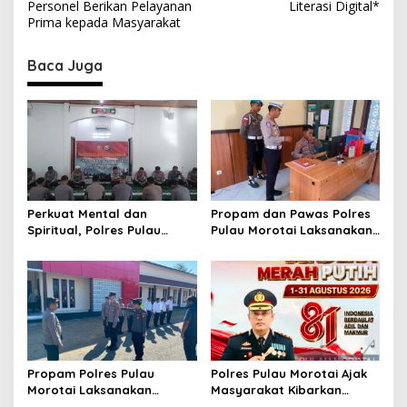
Personel Berikan Pelayanan
Literasi Digital*
t
Prima kepada Masyarakat
n
Baca Juga
a
v
i
g
a
t
Perkuat Mental dan
Propam dan Pawas Polres
i
Spiritual, Polres Pulau
Pulau Morotai Laksanakan
o
Morotai Rutin Gelar
Pengecekan Pelayanan,
Binrohtal untuk Bentuk
Pastikan Masyarakat
n
Personel Berintegritas
Mendapat Pelayanan
Optimal
Propam Polres Pulau
Polres Pulau Morotai Ajak
Morotai Laksanakan
Masyarakat Kibarkan
Pengawasan dan
Bendera Merah Putih