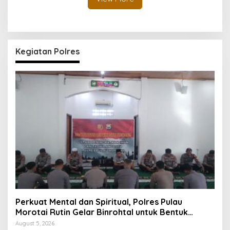
Kegiatan Polres
Perkuat Mental dan Spiritual, Polres Pulau
Morotai Rutin Gelar Binrohtal untuk Bentuk
Personel Berintegritas
August 5, 2026