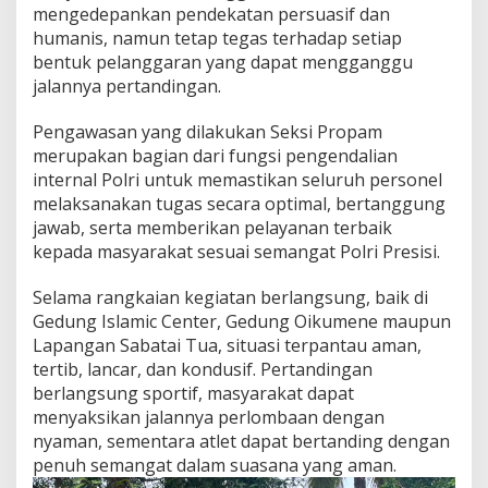
mengedepankan pendekatan persuasif dan
j
a
humanis, namun tetap tegas terhadap setiap
l
bentuk pelanggaran yang dapat mengganggu
a
jalannya pertandingan.
n
A
Pengawasan yang dilakukan Seksi Propam
m
a
merupakan bagian dari fungsi pengendalian
n
internal Polri untuk memastikan seluruh personel
,
melaksanakan tugas secara optimal, bertanggung
L
jawab, serta memberikan pelayanan terbaik
a
n
kepada masyarakat sesuai semangat Polri Presisi.
c
a
Selama rangkaian kegiatan berlangsung, baik di
r
Gedung Islamic Center, Gedung Oikumene maupun
d
Lapangan Sabatai Tua, situasi terpantau aman,
a
n
tertib, lancar, dan kondusif. Pertandingan
K
berlangsung sportif, masyarakat dapat
o
menyaksikan jalannya perlombaan dengan
n
nyaman, sementara atlet dapat bertanding dengan
d
penuh semangat dalam suasana yang aman.
u
s