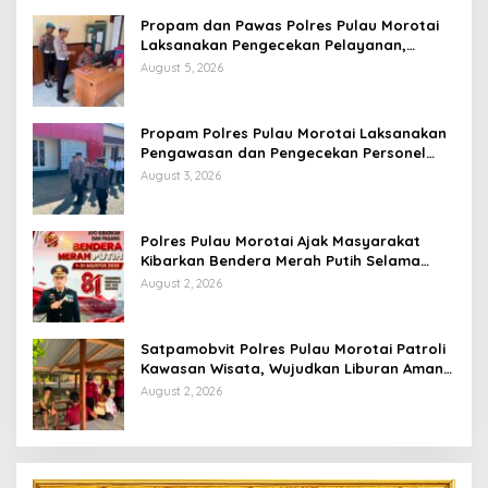
Propam dan Pawas Polres Pulau Morotai
Laksanakan Pengecekan Pelayanan,
Pastikan Masyarakat Mendapat
August 5, 2026
Pelayanan Optimal
Propam Polres Pulau Morotai Laksanakan
Pengawasan dan Pengecekan Personel
Saat Apel Serah Terima Piket Fungsi
August 3, 2026
Polres Pulau Morotai Ajak Masyarakat
Kibarkan Bendera Merah Putih Selama
Bulan Kemerdekaan
August 2, 2026
Satpamobvit Polres Pulau Morotai Patroli
Kawasan Wisata, Wujudkan Liburan Aman
dan Kondusif
August 2, 2026