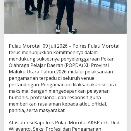
t
a
t
P
e
n
g
a
m
Pulau Morotai, 09 Juli 2026 – Polres Pulau Morotai
a
terus menunjukkan komitmennya dalam
n
mendukung suksesnya penyelenggaraan Pekan
a
Olahraga Pelajar Daerah (POPDA) XII Provinsi
n
P
Maluku Utara Tahun 2026 melalui pelaksanaan
O
pengamanan terpadu di seluruh venue
P
pertandingan. Pengamanan dilaksanakan secara
D
maksimal dengan mengedepankan pelayanan
A
X
humanis, profesional, dan responsif guna
I
memberikan rasa aman kepada atlet, official,
I
panitia, serta masyarakat.
,
P
Atas atensi Kapolres Pulau Morotai AKBP drh. Dedi
a
s
Wijayanto, Seksi Profesi dan Pengamanan