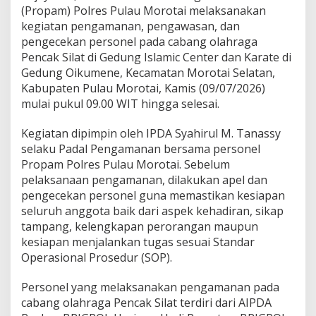
t
(Propam) Polres Pulau Morotai melaksanakan
i
kegiatan pengamanan, pengawasan, dan
k
pengecekan personel pada cabang olahraga
a
Pencak Silat di Gedung Islamic Center dan Karate di
n
P
Gedung Oikumene, Kecamatan Morotai Selatan,
e
Kabupaten Pulau Morotai, Kamis (09/07/2026)
r
mulai pukul 09.00 WIT hingga selesai.
t
a
Kegiatan dipimpin oleh IPDA Syahirul M. Tanassy
n
d
selaku Padal Pengamanan bersama personel
i
Propam Polres Pulau Morotai. Sebelum
n
pelaksanaan pengamanan, dilakukan apel dan
g
pengecekan personel guna memastikan kesiapan
a
n
seluruh anggota baik dari aspek kehadiran, sikap
P
tampang, kelengkapan perorangan maupun
e
kesiapan menjalankan tugas sesuai Standar
n
Operasional Prosedur (SOP).
c
a
k
Personel yang melaksanakan pengamanan pada
S
cabang olahraga Pencak Silat terdiri dari AIPDA
i