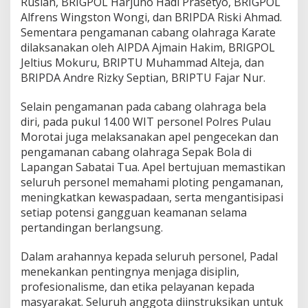
Ruslan, BRIGPOL Harjuno Hadi Prasetyo, BRIGPOL
l
Alfrens Wingston Wongi, dan BRIPDA Riski Ahmad.
a
Sementara pengamanan cabang olahraga Karate
t
,
dilaksanakan oleh AIPDA Ajmain Hakim, BRIGPOL
K
Jeltius Mokuru, BRIPTU Muhammad Alteja, dan
a
BRIPDA Andre Rizky Septian, BRIPTU Fajar Nur.
r
a
Selain pengamanan pada cabang olahraga bela
t
e
diri, pada pukul 14.00 WIT personel Polres Pulau
d
Morotai juga melaksanakan apel pengecekan dan
a
pengamanan cabang olahraga Sepak Bola di
n
Lapangan Sabatai Tua. Apel bertujuan memastikan
S
e
seluruh personel memahami ploting pengamanan,
p
meningkatkan kewaspadaan, serta mengantisipasi
a
setiap potensi gangguan keamanan selama
k
pertandingan berlangsung.
B
o
l
Dalam arahannya kepada seluruh personel, Padal
a
menekankan pentingnya menjaga disiplin,
B
profesionalisme, dan etika pelayanan kepada
e
masyarakat. Seluruh anggota diinstruksikan untuk
r