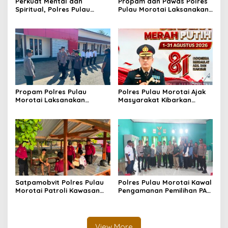
Perkuat Mental dan
Propam dan Pawas Polres
Spiritual, Polres Pulau
Pulau Morotai Laksanakan
Morotai Rutin Gelar
Pengecekan Pelayanan,
Binrohtal untuk Bentuk
Pastikan Masyarakat
Personel Berintegritas
Mendapat Pelayanan
Optimal
Propam Polres Pulau
Polres Pulau Morotai Ajak
Morotai Laksanakan
Masyarakat Kibarkan
Pengawasan dan
Bendera Merah Putih
Pengecekan Personel Saat
Selama Bulan
Apel Serah Terima Piket
Kemerdekaan
Fungsi
Satpamobvit Polres Pulau
Polres Pulau Morotai Kawal
Morotai Patroli Kawasan
Pengamanan Pemilihan PAW
Wisata, Wujudkan Liburan
Kepala Desa Sabala,
Aman dan Kondusif
Berlangsung Aman, Tertib
dan Kondusif
View More