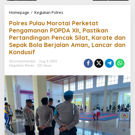
Homepage
/
Kegiatan Polres
P
o
Polres Pulau Morotai Perketat
l
r
Pengamanan POPDA XII, Pastikan
e
Pertandingan Pencak Silat, Karate dan
s
Sepak Bola Berjalan Aman, Lancar dan
P
u
Kondusif
l
a
Sihumasmorotai
July 9, 2026
Kegiatan Polres
123 Views
u
M
o
r
o
t
a
i
P
e
r
k
e