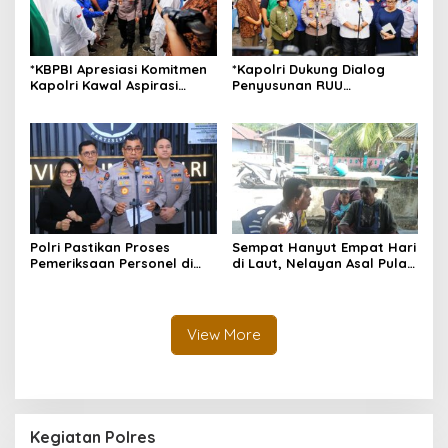
*KBPBI Apresiasi Komitmen
*Kapolri Dukung Dialog
Kapolri Kawal Aspirasi
Penyusunan RUU
dalam Pembahasan RUU
Ketenagakerjaan, Siap Jadi
Ketenagakerjaan*
Jembatan Aspirasi Buruh*
Polri Pastikan Proses
Sempat Hanyut Empat Hari
Pemeriksaan Personel di
di Laut, Nelayan Asal Pulau
Aceh Dilaksanakan Secara
Gebe Ditemukan Selamat di
Profesional dan
Pantai Tawakali Morotai
Transparan
Utara
View More
Kegiatan Polres