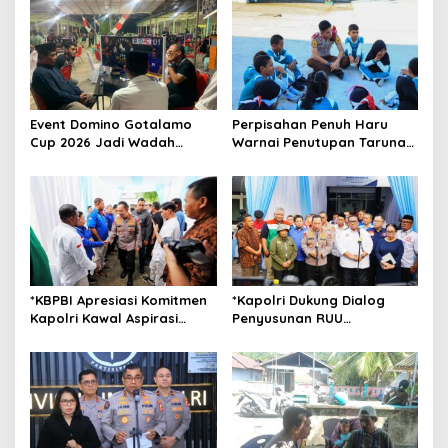
i
g
a
t
Event Domino Gotalamo
Perpisahan Penuh Haru
i
Cup 2026 Jadi Wadah
Warnai Penutupan Taruna
o
Silaturahmi dan Pererat
Bakti Akpol di Tidore
Kebersamaan Masyarakat
Kepulauan
n
Morotai
*KBPBI Apresiasi Komitmen
*Kapolri Dukung Dialog
Kapolri Kawal Aspirasi
Penyusunan RUU
dalam Pembahasan RUU
Ketenagakerjaan, Siap Jadi
Ketenagakerjaan*
Jembatan Aspirasi Buruh*