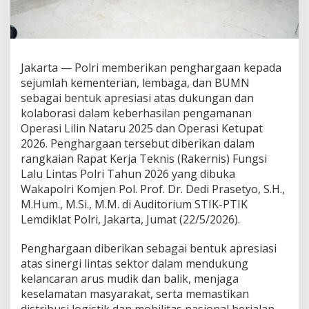
a
d
a
K
e
Jakarta — Polri memberikan penghargaan kepada
m
e
sejumlah kementerian, lembaga, dan BUMN
n
sebagai bentuk apresiasi atas dukungan dan
t
kolaborasi dalam keberhasilan pengamanan
e
Operasi Lilin Nataru 2025 dan Operasi Ketupat
r
i
2026. Penghargaan tersebut diberikan dalam
a
rangkaian Rapat Kerja Teknis (Rakernis) Fungsi
n
Lalu Lintas Polri Tahun 2026 yang dibuka
d
Wakapolri Komjen Pol. Prof. Dr. Dedi Prasetyo, S.H.,
a
M.Hum., M.Si., M.M. di Auditorium STIK-PTIK
n
L
Lemdiklat Polri, Jakarta, Jumat (22/5/2026).
e
m
Penghargaan diberikan sebagai bentuk apresiasi
b
atas sinergi lintas sektor dalam mendukung
a
kelancaran arus mudik dan balik, menjaga
g
a
keselamatan masyarakat, serta memastikan
P