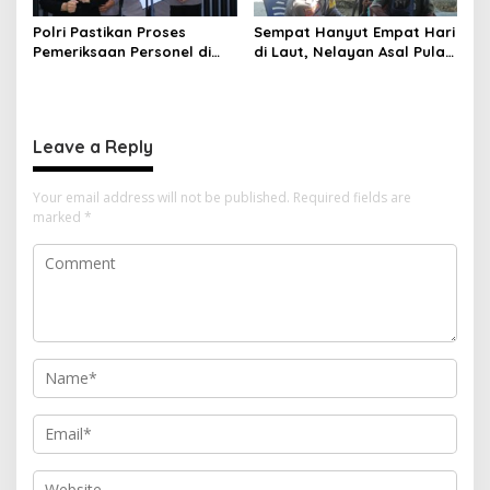
Polri Pastikan Proses
Sempat Hanyut Empat Hari
Pemeriksaan Personel di
di Laut, Nelayan Asal Pulau
Aceh Dilaksanakan Secara
Gebe Ditemukan Selamat di
Profesional dan
Pantai Tawakali Morotai
Transparan
Utara
Leave a Reply
Your email address will not be published.
Required fields are
marked
*