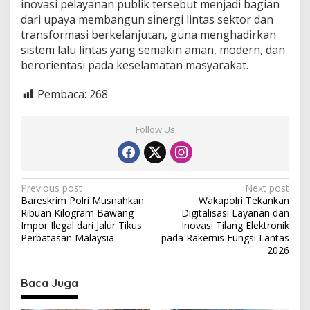
inovasi pelayanan publik tersebut menjadi bagian
dari upaya membangun sinergi lintas sektor dan
transformasi berkelanjutan, guna menghadirkan
sistem lalu lintas yang semakin aman, modern, dan
berorientasi pada keselamatan masyarakat.
Pembaca:
268
Follow Us
P
Previous post
Next post
Bareskrim Polri Musnahkan
Wakapolri Tekankan
o
Ribuan Kilogram Bawang
Digitalisasi Layanan dan
s
Impor Ilegal dari Jalur Tikus
Inovasi Tilang Elektronik
Perbatasan Malaysia
pada Rakernis Fungsi Lantas
t
2026
n
Baca Juga
a
v