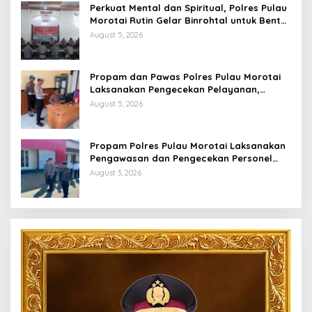
Perkuat Mental dan Spiritual, Polres Pulau
Morotai Rutin Gelar Binrohtal untuk Bentuk
Personel Berintegritas
August 5, 2026
Propam dan Pawas Polres Pulau Morotai
Laksanakan Pengecekan Pelayanan,
Pastikan Masyarakat Mendapat
August 5, 2026
Pelayanan Optimal
Propam Polres Pulau Morotai Laksanakan
Pengawasan dan Pengecekan Personel
Saat Apel Serah Terima Piket Fungsi
August 3, 2026