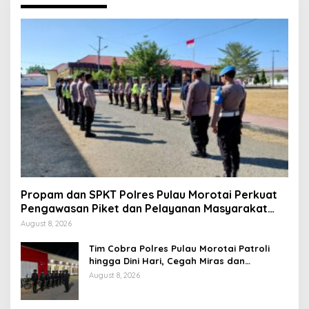
Propam dan SPKT Polres Pulau Morotai Perkuat
Pengawasan Piket dan Pelayanan Masyarakat
Selama 1×24 Jam
August 8, 2026
Tim Cobra Polres Pulau Morotai Patroli
hingga Dini Hari, Cegah Miras dan
Gangguan Kamtibmas
August 8, 2026