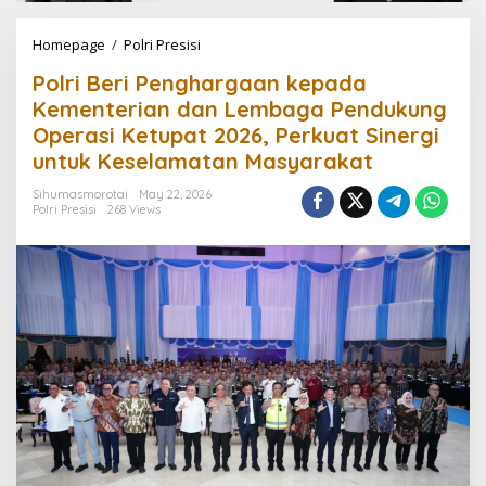
Homepage
/
Polri Presisi
P
o
Polri Beri Penghargaan kepada
l
r
Kementerian dan Lembaga Pendukung
i
Operasi Ketupat 2026, Perkuat Sinergi
B
untuk Keselamatan Masyarakat
e
r
Sihumasmorotai
May 22, 2026
i
Polri Presisi
268 Views
P
e
n
g
h
a
r
g
a
a
n
k
e
p