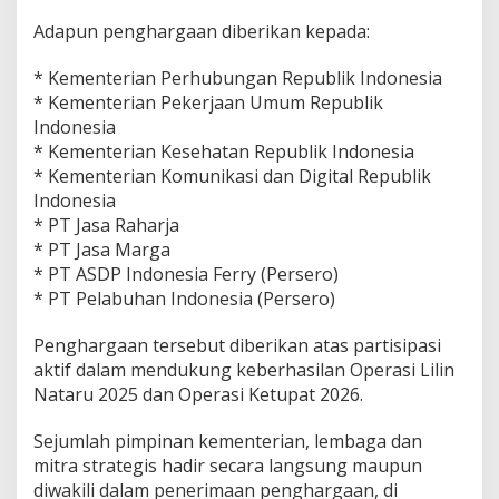
6
Adapun penghargaan diberikan kepada:
,
P
e
* Kementerian Perhubungan Republik Indonesia
r
* Kementerian Pekerjaan Umum Republik
k
Indonesia
u
* Kementerian Kesehatan Republik Indonesia
a
t
* Kementerian Komunikasi dan Digital Republik
S
Indonesia
i
* PT Jasa Raharja
n
* PT Jasa Marga
e
* PT ASDP Indonesia Ferry (Persero)
r
g
* PT Pelabuhan Indonesia (Persero)
i
u
Penghargaan tersebut diberikan atas partisipasi
n
aktif dalam mendukung keberhasilan Operasi Lilin
t
Nataru 2025 dan Operasi Ketupat 2026.
u
k
K
Sejumlah pimpinan kementerian, lembaga dan
e
mitra strategis hadir secara langsung maupun
s
diwakili dalam penerimaan penghargaan, di
e