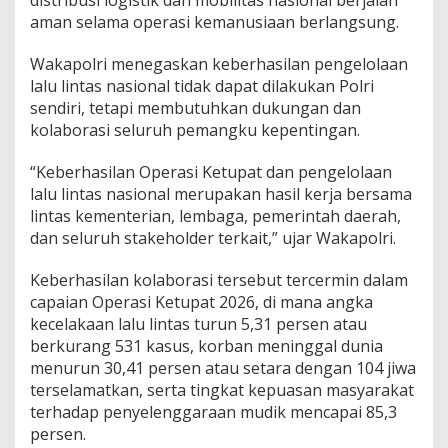
distribusi logistik dan mobilitas nasional berjalan
e
aman selama operasi kemanusiaan berlangsung.
n
d
Wakapolri menegaskan keberhasilan pengelolaan
u
k
lalu lintas nasional tidak dapat dilakukan Polri
u
sendiri, tetapi membutuhkan dukungan dan
n
kolaborasi seluruh pemangku kepentingan.
g
O
“Keberhasilan Operasi Ketupat dan pengelolaan
p
e
lalu lintas nasional merupakan hasil kerja bersama
r
lintas kementerian, lembaga, pemerintah daerah,
a
dan seluruh stakeholder terkait,” ujar Wakapolri.
s
i
Keberhasilan kolaborasi tersebut tercermin dalam
K
e
capaian Operasi Ketupat 2026, di mana angka
t
kecelakaan lalu lintas turun 5,31 persen atau
u
berkurang 531 kasus, korban meninggal dunia
p
menurun 30,41 persen atau setara dengan 104 jiwa
a
t
terselamatkan, serta tingkat kepuasan masyarakat
2
terhadap penyelenggaraan mudik mencapai 85,3
0
persen.
2