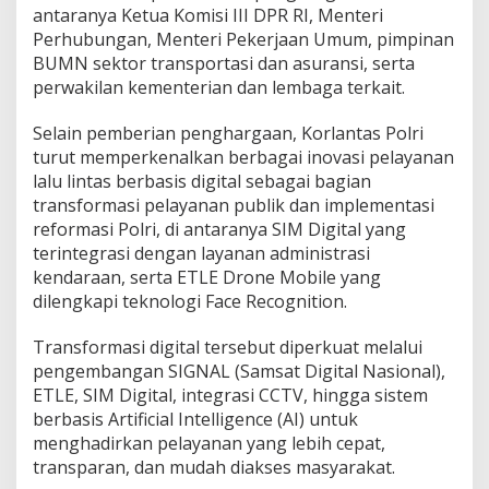
antaranya Ketua Komisi III DPR RI, Menteri
l
a
Perhubungan, Menteri Pekerjaan Umum, pimpinan
m
BUMN sektor transportasi dan asuransi, serta
a
perwakilan kementerian dan lembaga terkait.
t
a
Selain pemberian penghargaan, Korlantas Polri
n
M
turut memperkenalkan berbagai inovasi pelayanan
a
lalu lintas berbasis digital sebagai bagian
s
transformasi pelayanan publik dan implementasi
y
reformasi Polri, di antaranya SIM Digital yang
a
r
terintegrasi dengan layanan administrasi
a
kendaraan, serta ETLE Drone Mobile yang
k
dilengkapi teknologi Face Recognition.
a
t
Transformasi digital tersebut diperkuat melalui
pengembangan SIGNAL (Samsat Digital Nasional),
ETLE, SIM Digital, integrasi CCTV, hingga sistem
berbasis Artificial Intelligence (AI) untuk
menghadirkan pelayanan yang lebih cepat,
transparan, dan mudah diakses masyarakat.