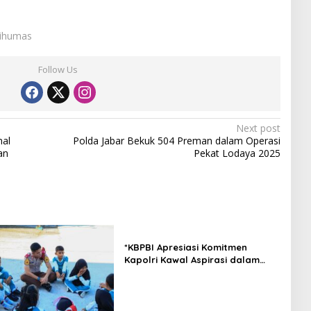
Sihumas
Follow Us
Next post
nal
Polda Jabar Bekuk 504 Preman dalam Operasi
an
Pekat Lodaya 2025
*KBPBI Apresiasi Komitmen
Kapolri Kawal Aspirasi dalam
Pembahasan RUU
Ketenagakerjaan*