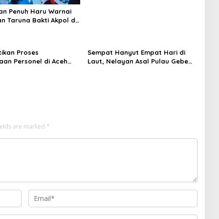
an Penuh Haru Warnai
n Taruna Bakti Akpol di
epulauan
tikan Proses
Sempat Hanyut Empat Hari di
aan Personel di Aceh
Laut, Nelayan Asal Pulau Gebe
akan Secara Profesional
Ditemukan Selamat di Pantai
nsparan
Tawakali Morotai Utara
ields are marked
*