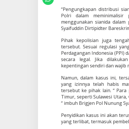
.
0
“Pengungkapan distribusi sia
0
Polri dalam meminimalisir
0
menggunakan sianida dalam 
D
r
Syaifuddin Dirtipidter Bareskri
u
m
Pihak kepolisian juga teng
d
tersebut. Sesuai regulasi y
i
Perdagangan Indonesia (PPI) d
S
u
secara legal. Jika dilakuk
r
kepentingan sendiri dan wajib 
a
b
Namun, dalam kasus ini, ters
a
yang izinnya telah habis ma
y
a
tersebut ke pihak lain. “ Par
d
Timur, seperti Sulawesi Utara
a
“ imbuh Brigjen Pol Nunung Syai
n
P
Penyidikan kasus ini akan ter
a
s
yang terlibat, termasuk pembel
u