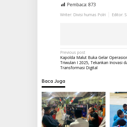
r
Pembaca:
873
u
a
Writer: Divisi humas Polri
Editor: 
n
P
Previous post
Kapolda Malut Buka Gelar Operasio
o
Triwulan I 2025, Tekankan Inovasi d
s
Transformasi Digital
t
Baca Juga
n
a
v
i
g
a