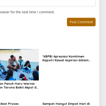
rowser for the next time I comment.
*KBPBI Apresiasi Komitmen
Kapolri Kawal Aspirasi dalam
Pembahasan RUU
Ketenagakerjaan*
an Penuh Haru Warnai
n Taruna Bakti Akpol di
epulauan
tikan Proses
Sempat Hanyut Empat Hari di