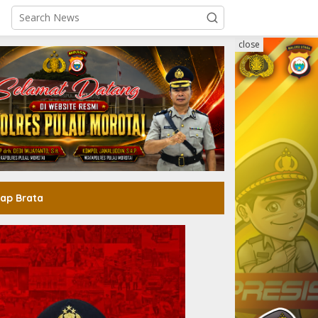
close
ap Brata