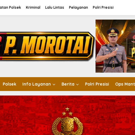
atan Polsek
Kriminal
Lalu Lintas
Pelayanan
Polri Presisi
Polsek
Info Layanan
Berita
Polri Presisi
Ops Mant