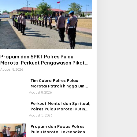
Propam dan SPKT Polres Pulau
Morotai Perkuat Pengawasan Piket
dan Pelayanan Masyarakat Selama
August 8, 2026
1×24 Jam
Tim Cobra Polres Pulau
Morotai Patroli hingga Dini
Hari, Cegah Miras dan
August 8, 2026
Gangguan Kamtibmas
Perkuat Mental dan Spiritual,
Polres Pulau Morotai Rutin
Gelar Binrohtal untuk Bentuk
August 5, 2026
Personel Berintegritas
Propam dan Pawas Polres
Pulau Morotai Laksanakan