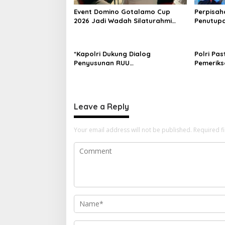
t
Event Domino Gotalamo Cup
Perpisah
i
2026 Jadi Wadah Silaturahmi
Penutupa
dan Pererat Kebersamaan
Tidore K
o
Masyarakat Morotai
n
*Kapolri Dukung Dialog
Polri Pas
Penyusunan RUU
Pemeriks
Ketenagakerjaan, Siap Jadi
Dilaksan
Jembatan Aspirasi Buruh*
dan Tra
Leave a Reply
Your email address will not be published.
Required f