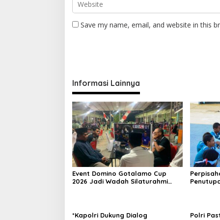
Save my name, email, and website in this b
Informasi Lainnya
Event Domino Gotalamo Cup
Perpisah
2026 Jadi Wadah Silaturahmi
Penutupa
dan Pererat Kebersamaan
Tidore K
Masyarakat Morotai
*Kapolri Dukung Dialog
Polri Pas