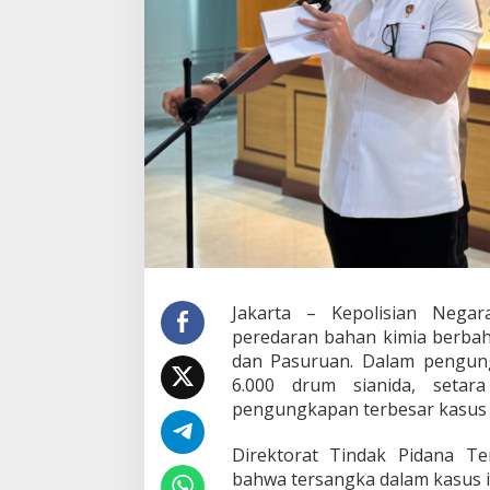
r
a
n
S
i
a
n
i
d
a
I
l
e
g
a
l
Jakarta – Kepolisian Negar
,
peredaran bahan kimia berbaha
A
m
dan Pasuruan. Dalam pengung
a
6.000 drum sianida, setar
n
pengungkapan terbesar kasus si
k
a
Direktorat Tindak Pidana Ter
n
6
bahwa tersangka dalam kasus ini