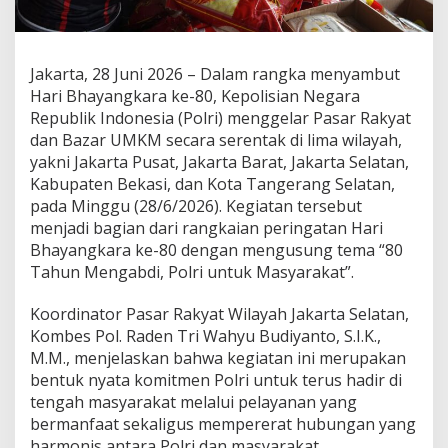
a
n
B
a
Jakarta, 28 Juni 2026 – Dalam rangka menyambut
z
Hari Bhayangkara ke-80, Kepolisian Negara
a
r
Republik Indonesia (Polri) menggelar Pasar Rakyat
U
dan Bazar UMKM secara serentak di lima wilayah,
M
yakni Jakarta Pusat, Jakarta Barat, Jakarta Selatan,
K
Kabupaten Bekasi, dan Kota Tangerang Selatan,
M
pada Minggu (28/6/2026). Kegiatan tersebut
S
e
menjadi bagian dari rangkaian peringatan Hari
r
Bhayangkara ke-80 dengan mengusung tema “80
e
Tahun Mengabdi, Polri untuk Masyarakat”.
n
t
Koordinator Pasar Rakyat Wilayah Jakarta Selatan,
a
k
Kombes Pol. Raden Tri Wahyu Budiyanto, S.I.K.,
d
M.M., menjelaskan bahwa kegiatan ini merupakan
i
bentuk nyata komitmen Polri untuk terus hadir di
L
tengah masyarakat melalui pelayanan yang
i
m
bermanfaat sekaligus mempererat hubungan yang
a
harmonis antara Polri dan masyarakat.