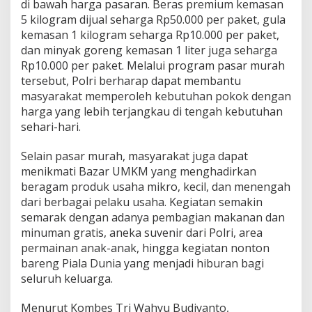
di bawah harga pasaran. Beras premium kemasan
y
5 kilogram dijual seharga Rp50.000 per paket, gula
a
n
kemasan 1 kilogram seharga Rp10.000 per paket,
g
dan minyak goreng kemasan 1 liter juga seharga
k
Rp10.000 per paket. Melalui program pasar murah
a
tersebut, Polri berharap dapat membantu
r
masyarakat memperoleh kebutuhan pokok dengan
a
k
harga yang lebih terjangkau di tengah kebutuhan
e
sehari-hari.
-
8
Selain pasar murah, masyarakat juga dapat
0
menikmati Bazar UMKM yang menghadirkan
*
beragam produk usaha mikro, kecil, dan menengah
dari berbagai pelaku usaha. Kegiatan semakin
semarak dengan adanya pembagian makanan dan
minuman gratis, aneka suvenir dari Polri, area
permainan anak-anak, hingga kegiatan nonton
bareng Piala Dunia yang menjadi hiburan bagi
seluruh keluarga.
Menurut Kombes Tri Wahyu Budiyanto,