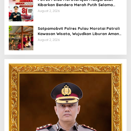
Kibarkan Bendera Merah Putih Selama
Bulan Kemerdekaan
August 2, 2026
Satpamobvit Polres Pulau Morotai Patroli
Kawasan Wisata, Wujudkan Liburan Aman
dan Kondusif
August 2, 2026