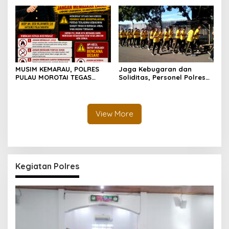
Morotai Tetap Aman dan
Edukasi Cegah Kecelakaan
Kondusif
Lalu Lintas
MUSIM KEMARAU, POLRES
Jaga Kebugaran dan
PULAU MOROTAI TEGAS
Soliditas, Personel Polres
LARANG PEMBAKARAN
Pulau Morotai Gelar
LAHAN: SATU API KECIL BISA
Olahraga Pagi Bersama
MENJADI BENCANA BESAR
View More
Kegiatan Polres