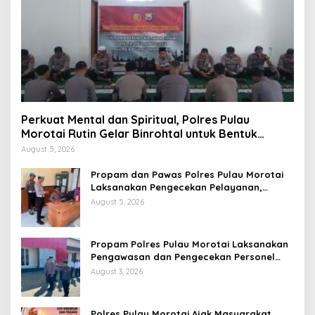
Perkuat Mental dan Spiritual, Polres Pulau
Morotai Rutin Gelar Binrohtal untuk Bentuk
Personel Berintegritas
August 5, 2026
Propam dan Pawas Polres Pulau Morotai
Laksanakan Pengecekan Pelayanan,
Pastikan Masyarakat Mendapat
August 5, 2026
Pelayanan Optimal
Propam Polres Pulau Morotai Laksanakan
Pengawasan dan Pengecekan Personel
Saat Apel Serah Terima Piket Fungsi
August 3, 2026
Polres Pulau Morotai Ajak Masyarakat