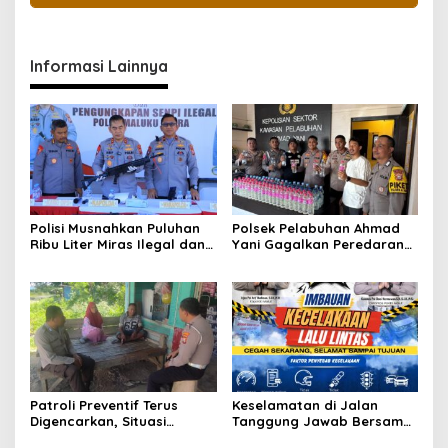
Informasi Lainnya
Polisi Musnahkan Puluhan
Polsek Pelabuhan Ahmad
Ribu Liter Miras Ilegal dan
Yani Gagalkan Peredaran
Ungkap Jaringan
113 Botol Cap Tikus,
Peredaran Senjata Api
Disembunyikan di Dapur
Lintas Negara
Kapal
Patroli Preventif Terus
Keselamatan di Jalan
Digencarkan, Situasi
Tanggung Jawab Bersama,
Kamtibmas di Pulau
Polda Malut Gencarkan