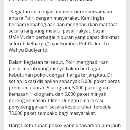
W
i
“Kegiatan ini menjadi momentum kebersamaan
l
antara Polri dengan masyarakat. Kami ingin
a
y
berbagi kebahagiaan dan menghadirkan manfaat
a
secara langsung melalui pasar rakyat, bazar
h
UMKM, dan berbagai hiburan yang dapat dinikmati
,
seluruh keluarga,” ujar Kombes Pol. Raden Tri
S
Wahyu Budiyanto.
e
m
a
Dalam kegiatan tersebut, Polri menghadirkan
r
pasar murah yang menyediakan berbagai
a
kebutuhan pokok dengan harga terjangkau. Di
k
setiap lokasi disiapkan sebanyak 5.000 paket beras
k
a
premium ukuran 5 kilogram, 5.000 paket gula
n
kemasan 1 kilogram, dan 5.000 paket minyak
H
goreng kemasan 1 liter. Dengan lima lokasi
a
penyelenggaraan, secara keseluruhan tersedia
r
i
75.000 paket sembako bagi masyarakat.
B
h
Harga kebutuhan pokok yang ditawarkan pun jauh
a