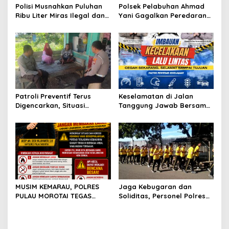
Polisi Musnahkan Puluhan
Polsek Pelabuhan Ahmad
i
Ribu Liter Miras Ilegal dan
Yani Gagalkan Peredaran
o
Ungkap Jaringan
113 Botol Cap Tikus,
Peredaran Senjata Api
Disembunyikan di Dapur
n
Lintas Negara
Kapal
Patroli Preventif Terus
Keselamatan di Jalan
Digencarkan, Situasi
Tanggung Jawab Bersama,
Kamtibmas di Pulau
Polda Malut Gencarkan
Morotai Tetap Aman dan
Edukasi Cegah Kecelakaan
Kondusif
Lalu Lintas
MUSIM KEMARAU, POLRES
Jaga Kebugaran dan
PULAU MOROTAI TEGAS
Soliditas, Personel Polres
LARANG PEMBAKARAN
Pulau Morotai Gelar
LAHAN: SATU API KECIL BISA
Olahraga Pagi Bersama
MENJADI BENCANA BESAR