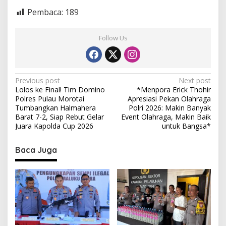
Pembaca:
189
Follow Us
P
Previous post
Next post
Lolos ke Final! Tim Domino
*Menpora Erick Thohir
o
Polres Pulau Morotai
Apresiasi Pekan Olahraga
s
Tumbangkan Halmahera
Polri 2026: Makin Banyak
Barat 7-2, Siap Rebut Gelar
Event Olahraga, Makin Baik
t
Juara Kapolda Cup 2026
untuk Bangsa*
n
Baca Juga
a
v
i
g
a
t