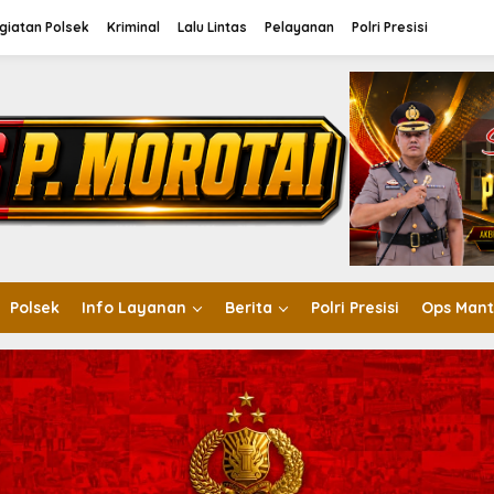
giatan Polsek
Kriminal
Lalu Lintas
Pelayanan
Polri Presisi
Polsek
Info Layanan
Berita
Polri Presisi
Ops Mant