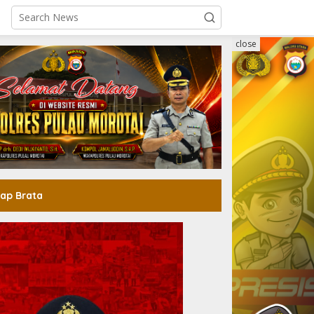
close
ap Brata