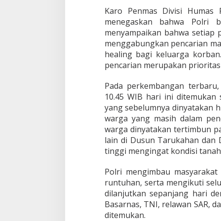
1
Karo Penmas Divisi Humas Po
W
a
menegaskan bahwa Polri be
r
menyampaikan bahwa setiap p
g
menggabungkan pencarian manu
a
healing bagi keluarga korba
T
pencarian merupakan prioritas
e
r
t
Pada perkembangan terbaru,
i
10.45 WIB hari ini ditemukan
m
yang sebelumnya dinyatakan h
b
warga yang masih dalam penca
u
n
warga dinyatakan tertimbun pa
lain di Dusun Tarukahan dan 
tinggi mengingat kondisi tanah 
Polri mengimbau masyarakat 
runtuhan, serta mengikuti sel
dilanjutkan sepanjang hari 
Basarnas, TNI, relawan SAR, d
ditemukan.