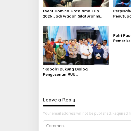
a
t
Event Domino Gotalamo Cup
Perpisah
i
2026 Jadi Wadah Silaturahmi
Penutupa
dan Pererat Kebersamaan
Tidore K
o
Masyarakat Morotai
n
Polri Pas
Pemeriks
Dilaksan
dan Tra
*Kapolri Dukung Dialog
Penyusunan RUU
Ketenagakerjaan, Siap Jadi
Jembatan Aspirasi Buruh*
Leave a Reply
Your email address will not be published.
Required f