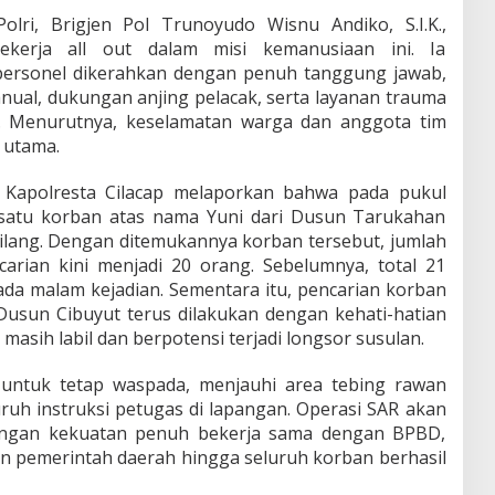
lri, Brigjen Pol Trunoyudo Wisnu Andiko, S.I.K.,
kerja all out dalam misi kemanusiaan ini. Ia
ersonel dikerahkan dengan penuh tanggung jawab,
al, dukungan anjing pelacak, serta layanan trauma
n. Menurutnya, keselamatan warga dan anggota tim
 utama.
 Kapolresta Cilacap melaporkan bahwa pada pukul
 satu korban atas nama Yuni dari Dusun Tarukahan
ilang. Dengan ditemukannya korban tersebut, jumlah
rian kini menjadi 20 orang. Sebelumnya, total 21
da malam kejadian. Sementara itu, pencarian korban
Dusun Cibuyut terus dilakukan dengan kehati-hatian
masih labil dan berpotensi terjadi longsor susulan.
untuk tetap waspada, menjauhi area tebing rawan
uruh instruksi petugas di lapangan. Operasi SAR akan
dengan kekuatan penuh bekerja sama dengan BPBD,
an pemerintah daerah hingga seluruh korban berhasil