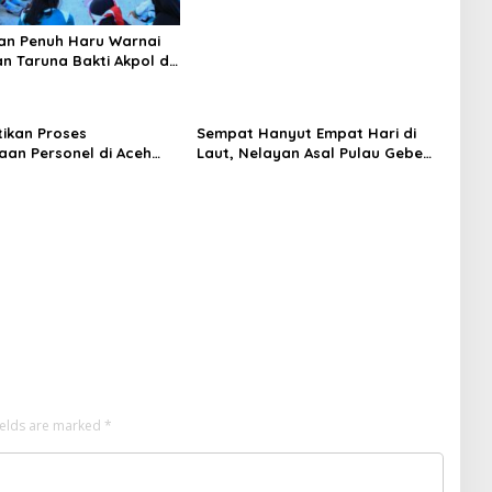
an Penuh Haru Warnai
n Taruna Bakti Akpol di
epulauan
tikan Proses
Sempat Hanyut Empat Hari di
aan Personel di Aceh
Laut, Nelayan Asal Pulau Gebe
akan Secara Profesional
Ditemukan Selamat di Pantai
nsparan
Tawakali Morotai Utara
ields are marked
*