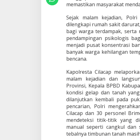
r
memastikan masyarakat mendap
a
s
Sejak malam kejadian, Polr
i
S
dilengkapi rumah sakit darura
A
bagi warga terdampak, serta
R
pendampingan psikologis bagi
L
menjadi pusat konsentrasi ba
o
banyak warga kehilangan temp
n
g
bencana.
s
o
Kapolresta Cilacap melaporka
r
malam kejadian dan langsu
C
Provinsi, Kepala BPBD Kabupat
i
b
kondisi gelap dan tanah yang 
e
dilanjutkan kembali pada pu
u
pencarian, Polri mengerahkan
n
Cilacap dan 30 personel Brim
y
i
mendeteksi titik-titik yang 
n
manual seperti cangkul dan
g
tebalnya timbunan tanah masi
2