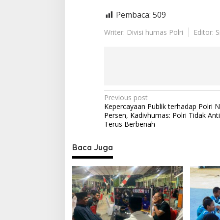
Pembaca:
509
Writer: Divisi humas Polri
Editor: 
P
Previous post
Kepercayaan Publik terhadap Polri N
o
Persen, Kadivhumas: Polri Tidak Anti 
s
Terus Berbenah
t
Baca Juga
n
a
v
i
g