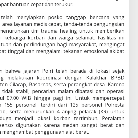
at bantuan cepat dan terukur.
i telah menyiapkan posko tanggap bencana yang
t, area layanan medis cepat, tenda-tenda pengungsian
 menurunkan tim trauma healing untuk memberikan
 keluarga korban dan warga selamat. Fasilitas ini
ntuan dan perlindungan bagi masyarakat, mengingat
at tinggal dan mengalami tekanan emosional akibat
n bahwa jajaran Polri telah berada di lokasi sejak
ng melakukan koordinasi dengan Kalakhar BPBD
en Cilacap, Basarnas, serta perangkat desa. Karena
tidak stabil, pencarian malam dibatasi dan operasi
kul 07.00 WIB hingga pagi ini. Untuk mempercepat
 155 personel, terdiri dari 125 personel Polresta
ob, serta menurunkan 4 anjing pelacak (K9) untuk
diduga menjadi lokasi korban tertimbun. Peralatan
 senso digunakan karena medan sangat berat dan
h menghambat penggunaan alat berat.