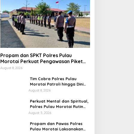
Propam dan SPKT Polres Pulau
Morotai Perkuat Pengawasan Piket
dan Pelayanan Masyarakat Selama
August 8, 2026
1×24 Jam
Tim Cobra Polres Pulau
Morotai Patroli hingga Dini
Hari, Cegah Miras dan
August 8, 2026
Gangguan Kamtibmas
Perkuat Mental dan Spiritual,
Polres Pulau Morotai Rutin
Gelar Binrohtal untuk Bentuk
August 5, 2026
Personel Berintegritas
Propam dan Pawas Polres
Pulau Morotai Laksanakan