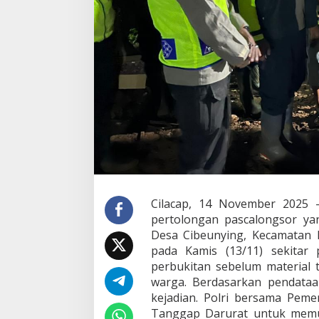
j
i
n
g
P
e
l
a
c
a
k
,
d
a
n
P
Cilacap, 14 November 2025 
e
pertolongan pascalongsor y
r
k
Desa Cibeunying, Kecamatan M
u
pada Kamis (13/11) sekitar
a
perbukitan sebelum materia
t
warga. Berdasarkan pendataa
O
p
kejadian. Polri bersama Peme
e
Tanggap Darurat untuk memu