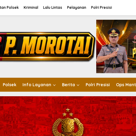
tan Polsek
Kriminal
Lalu Lintas
Pelayanan
Polri Presisi
Polsek
Info Layanan
Berita
Polri Presisi
Ops Mant