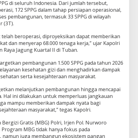
G di seluruh Indonesia. Dari jumlah tersebut,
erasi, 172 SPPG dalam tahap persiapan operasional,
ses pembangunan, termasuk 33 SPPG di wilayah
r (3T).
t telah beroperasi, diproyeksikan dapat memberikan
kat dan menyerap 68.000 tenaga kerja,” ujar Kapolri
 Raya Jagung Kuartal II di Tuban.
nargetkan pembangunan 1.500 SPPG pada tahun 2026
elayanan kesehatan gizi dan menghadirkan dampak
sehatan serta kesejahteraan masyarakat.
rgetkan melanjutkan pembangunan hingga mencapai
a. Hal ini dilakukan untuk memperluas jangkauan
ngga mampu memberikan dampak nyata bagi
ejahteraan masyarakat,” tegas Kapolri.
Bergizi Gratis (MBG) Polri, Irjen Pol. Nurworo
Program MBG tidak hanya fokus pada
zi, namun juga membangun ekosistem pangan