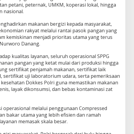
atan petani, peternak, UMKM, koperasi lokal, hingga
 nasional.
enghadirkan makanan bergizi kepada masyarakat,
konomian rakyat melalui rantai pasok pangan yang
gram kemiskinan menjadi prioritas utama yang terus
ol. Nurworo Danang.
dap kualitas layanan, seluruh operasional SPPG
anan pangan yang ketat mulai dari produksi hingga
ukung sertifikat penjamah makanan, sertifikat laik
al, sertifikat uji laboratorium udara, serta pemeriksaan
 kesehatan Dokkes Polri guna memastikan makanan
ienis, layak dikonsumsi, dan bebas kontaminasi zat
si operasional melalui penggunaan Compressed
an bakar utama yang lebih efisien dan ramah
ayanan memasak skala besar.
izi masyarakat, Polri bergerak dari hulu hingga