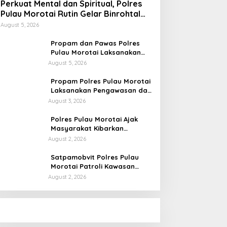
Perkuat Mental dan Spiritual, Polres
Pulau Morotai Rutin Gelar Binrohtal
untuk Bentuk Personel Berintegritas
August 5, 2026
Propam dan Pawas Polres
Pulau Morotai Laksanakan
Pengecekan Pelayanan,
August 5, 2026
Pastikan Masyarakat
Mendapat Pelayanan Optimal
Propam Polres Pulau Morotai
Laksanakan Pengawasan dan
Pengecekan Personel Saat
August 3, 2026
Apel Serah Terima Piket
Fungsi
Polres Pulau Morotai Ajak
Masyarakat Kibarkan
Bendera Merah Putih Selama
August 2, 2026
Bulan Kemerdekaan
Satpamobvit Polres Pulau
Morotai Patroli Kawasan
Wisata, Wujudkan Liburan
August 2, 2026
Aman dan Kondusif