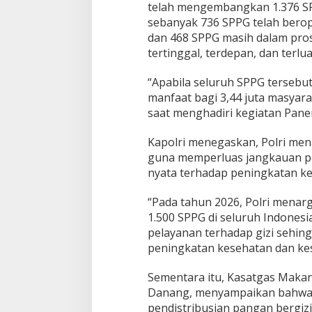
a
telah mengembangkan 1.376 SPP
r
sebanyak 736 SPPG telah berop
g
dan 468 SPPG masih dalam pro
e
tertinggal, terdepan, dan terlua
t
k
a
“Apabila seluruh SPPG tersebu
n
manfaat bagi 3,44 juta masyara
1
saat menghadiri kegiatan Panen
.
5
0
Kapolri menegaskan, Polri me
0
guna memperluas jangkauan p
S
nyata terhadap peningkatan ke
P
P
“Pada tahun 2026, Polri mena
G
B
1.500 SPPG di seluruh Indonesi
e
pelayanan terhadap gizi sehi
r
peningkatan kesehatan dan kes
o
p
Sementara itu, Kasatgas Makan 
e
r
Danang, menyampaikan bahwa 
a
pendistribusian pangan bergi