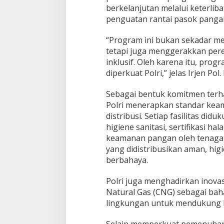
s
berkelanjutan melalui keterlib
i
penguatan rantai pasok pangan
p
a
d
“Program ini bukan sekadar m
a
tetapi juga menggerakkan pere
2
inklusif. Oleh karena itu, pro
0
diperkuat Polri,” jelas Irjen P
2
6
Sebagai bentuk komitmen terha
Polri menerapkan standar keam
distribusi. Setiap fasilitas did
higiene sanitasi, sertifikasi hal
keamanan pangan oleh tenaga
yang didistribusikan aman, hig
berbahaya.
Polri juga menghadirkan inova
Natural Gas (CNG) sebagai bah
lingkungan untuk mendukung l
Selain memperkuat pemenuhan g