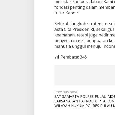
melestarikan peradaban. Kam
fondasi penting dalam membang
tutur Kapolri.
Seluruh langkah strategi ters
Asta Cita Presiden RI, sekalig
keamanan, tetapi juga hadir m
penyediaan gizi, penguatan k
manusia unggul menuju Indon
Pembaca:
346
P
Previous post
SAT SAMAPTA POLRES PULAU MO
o
LAKSANAKAN PATROLI CIPTA KOND
s
WILAYAH HUKUM POLRES PULAU 
t