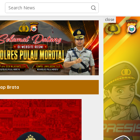
close
ap Brata