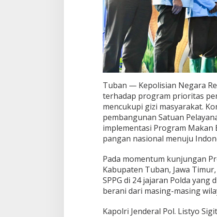
a
n
P
e
m
e
n
u
h
a
Tuban — Kepolisian Negara Re
n
terhadap program prioritas p
G
i
mencukupi gizi masyarakat. Ko
z
pembangunan Satuan Pelayanan
i
implementasi Program Makan B
N
pangan nasional menuju Indon
a
s
i
Pada momentum kunjungan Pres
o
Kabupaten Tuban, Jawa Timur,
n
SPPG di 24 jajaran Polda yang 
a
berani dari masing-masing wila
l
,
T
Kapolri Jenderal Pol. Listyo Si