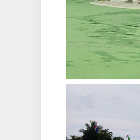
N
A
S
I
O
N
A
L
2
0
2
6