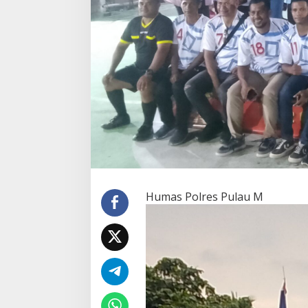
N
K
A
N
F
I
N
A
L
T
U
R
N
A
M
E
Humas Polres Pulau M
N
S
E
P
A
K
B
O
L