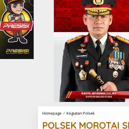
Homepage
/
Kegiatan Polsek
P
O
POLSEK MOROTAI 
L
S