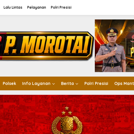
Lalu Lintas
Pelayanan
Polri Presisi
Polsek
Info Layanan
Berita
Polri Presisi
Ops Mant