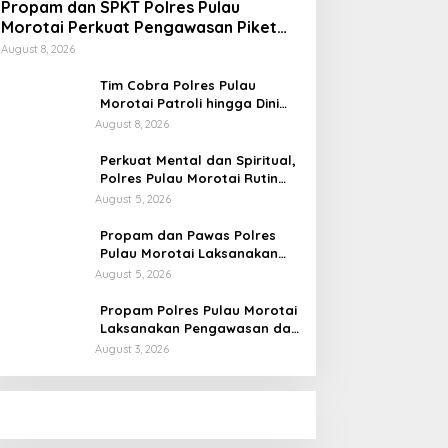
Propam dan SPKT Polres Pulau
Morotai Perkuat Pengawasan Piket
dan Pelayanan Masyarakat Selama
August 8, 2026
1×24 Jam
Tim Cobra Polres Pulau
Morotai Patroli hingga Dini
Hari, Cegah Miras dan
August 8, 2026
Gangguan Kamtibmas
Perkuat Mental dan Spiritual,
Polres Pulau Morotai Rutin
Gelar Binrohtal untuk Bentuk
August 5, 2026
Personel Berintegritas
Propam dan Pawas Polres
Pulau Morotai Laksanakan
Pengecekan Pelayanan,
August 5, 2026
Pastikan Masyarakat
Mendapat Pelayanan Optimal
Propam Polres Pulau Morotai
Laksanakan Pengawasan dan
Pengecekan Personel Saat
August 3, 2026
Apel Serah Terima Piket
Fungsi