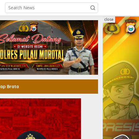
close
ap Brata