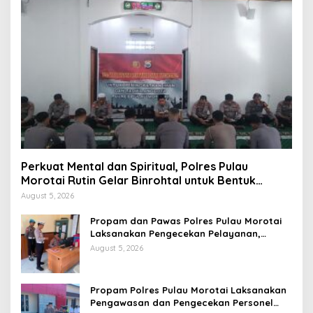
Perkuat Mental dan Spiritual, Polres Pulau
Morotai Rutin Gelar Binrohtal untuk Bentuk
Personel Berintegritas
August 5, 2026
Propam dan Pawas Polres Pulau Morotai
Laksanakan Pengecekan Pelayanan,
Pastikan Masyarakat Mendapat
August 5, 2026
Pelayanan Optimal
Propam Polres Pulau Morotai Laksanakan
Pengawasan dan Pengecekan Personel