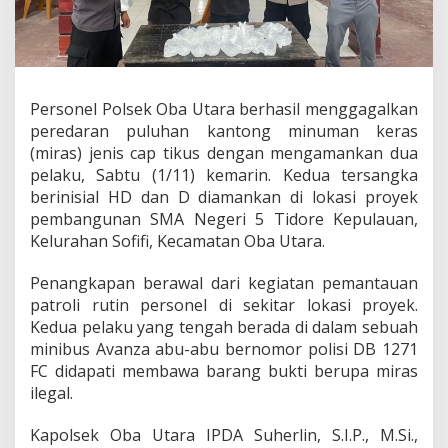
e
d
a
r
a
n
Personel Polsek Oba Utara berhasil menggagalkan
M
peredaran puluhan kantong minuman keras
i
r
(miras) jenis cap tikus dengan mengamankan dua
a
pelaku, Sabtu (1/11) kemarin. Kedua tersangka
s
berinisial HD dan D diamankan di lokasi proyek
,
pembangunan SMA Negeri 5 Tidore Kepulauan,
P
Kelurahan Sofifi, Kecamatan Oba Utara.
u
l
u
Penangkapan berawal dari kegiatan pemantauan
h
patroli rutin personel di sekitar lokasi proyek.
a
Kedua pelaku yang tengah berada di dalam sebuah
n
minibus Avanza abu-abu bernomor polisi DB 1271
K
a
FC didapati membawa barang bukti berupa miras
n
ilegal.
t
o
Kapolsek Oba Utara IPDA Suherlin, S.I.P., M.Si.,
n