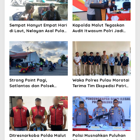
g
a
t
Sempat Hanyut Empat Hari
Kapolda Malut Tegaskan
i
di Laut, Nelayan Asal Pulau
Audit Itwasum Polri Jadi
o
Gebe Ditemukan Selamat di
Momentum Perkuat
Pantai Tawakali Morotai
Akuntabilitas dan Kinerja
n
Utara
Strong Point Pagi,
Waka Polres Pulau Morotai
Satlantas dan Polsek
Terima Tim Ekspedisi Patriot
Morotai Selatan Barat
UGM, Polri Siap Dukung
Hadir Wujudkan Keamanan
Pengabdian dan Riset di
serta Keselamatan Berlalu
Wilayah Morotai
Lintas
Ditresnarkoba Polda Malut
Polisi Musnahkan Puluhan