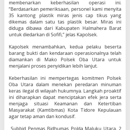
membenarkan keberhasilan operasi ini.
g
C
“Berdasarkan pemeriksaan, personel kami menyita
a
35 kantong plastik miras jenis cap tikus yang
p
dikemas dalam satu tas plastik besar. Miras ini
T
diduga dibawa dari Kabupaten Halmahera Barat
i
k
untuk diedarkan di Sofifi,” jelas Kapolsek.
u
s
Kapolsek menambahkan, kedua pelaku beserta
D
barang bukti dan kendaraan operasionalnya telah
i
diamankan di Mako Polsek Oba Utara untuk
a
m
menjalani proses penyidikan lebih lanjut.
a
n
Keberhasilan ini mempertegas komitmen Polsek
k
Oba Utara dalam menekan peredaran minuman
a
keras ilegal di wilayah hukumnya. Langkah proaktif
n
ini diharapkan dapat menciptakan efek jera serta
menjaga situasi Keamanan dan Ketertiban
Masyarakat (Kamtibmas) Kota Tidore Kepulauan
agar tetap aman dan kondusif.
_Subbid Penmas Bidhumas Polda Maluku Utara, 2