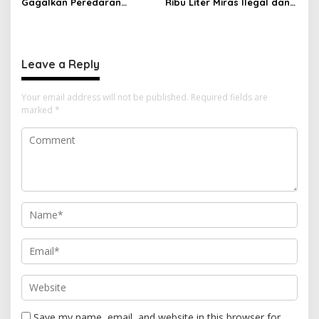
Gagalkan Peredaran
Ribu Liter Miras Ilegal dan
Tembakau Sintetis di
Ungkap Jaringan
Halmahera Tengah
Peredaran Senjata Api
Lintas Negara
Leave a Reply
Your email address will not be published.
Required fields are
marked
*
Save my name, email, and website in this browser for