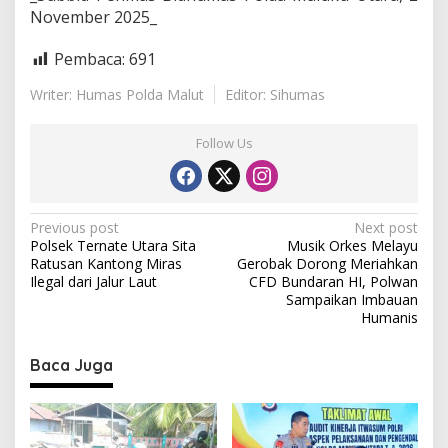
November 2025_
Pembaca:
691
Writer: Humas Polda Malut
Editor: Sihumas
Follow Us
P
Previous post
Next post
Polsek Ternate Utara Sita
Musik Orkes Melayu
o
Ratusan Kantong Miras
Gerobak Dorong Meriahkan
s
Ilegal dari Jalur Laut
CFD Bundaran HI, Polwan
Sampaikan Imbauan
t
Humanis
n
Baca Juga
a
v
i