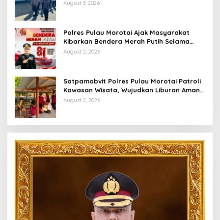
Saat Apel Serah Terima Piket Fungsi
August 3, 2026
Polres Pulau Morotai Ajak Masyarakat
Kibarkan Bendera Merah Putih Selama
Bulan Kemerdekaan
August 2, 2026
Satpamobvit Polres Pulau Morotai Patroli
Kawasan Wisata, Wujudkan Liburan Aman
dan Kondusif
August 2, 2026