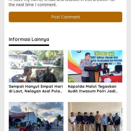
the next time I comment.
Informasi Lainnya
Sempat Hanyut Empat Hari
Kapolda Malut Tegaskan
di Laut, Nelayan Asal Pulau
Audit Itwasum Polri Jadi
Gebe Ditemukan Selamat di
Momentum Perkuat
Pantai Tawakali Morotai
Akuntabilitas dan Kinerja
Utara