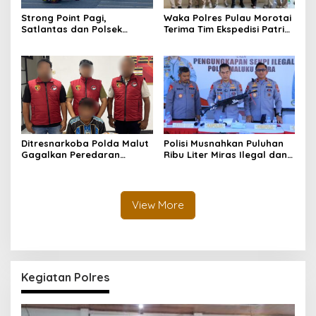
Strong Point Pagi,
Waka Polres Pulau Morotai
Satlantas dan Polsek
Terima Tim Ekspedisi Patriot
Morotai Selatan Barat
UGM, Polri Siap Dukung
Hadir Wujudkan Keamanan
Pengabdian dan Riset di
serta Keselamatan Berlalu
Wilayah Morotai
Lintas
Ditresnarkoba Polda Malut
Polisi Musnahkan Puluhan
Gagalkan Peredaran
Ribu Liter Miras Ilegal dan
Tembakau Sintetis di
Ungkap Jaringan
Halmahera Tengah
Peredaran Senjata Api
Lintas Negara
View More
Kegiatan Polres