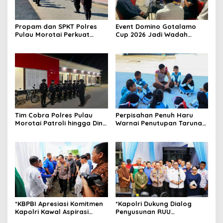
Propam dan SPKT Polres
Event Domino Gotalamo
Pulau Morotai Perkuat
Cup 2026 Jadi Wadah
Pengawasan Piket dan
Silaturahmi dan Pererat
Pelayanan Masyarakat
Kebersamaan Masyarakat
Selama 1×24 Jam
Morotai
Tim Cobra Polres Pulau
Perpisahan Penuh Haru
Morotai Patroli hingga Dini
Warnai Penutupan Taruna
Hari, Cegah Miras dan
Bakti Akpol di Tidore
Gangguan Kamtibmas
Kepulauan
*KBPBI Apresiasi Komitmen
*Kapolri Dukung Dialog
Kapolri Kawal Aspirasi
Penyusunan RUU
dalam Pembahasan RUU
Ketenagakerjaan, Siap Jadi