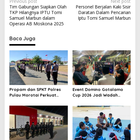
P
Previous post
Next post
Tim Gabungan Siapkan Olah
Personel Berjalan Kaki Sisir
o
TKP Hilangnya IPTU Tomi
Daratan Dalam Pencarian
s
Samuel Marbun dalam
Iptu Tomi Samuel Marbun
Operasi AB Moskona 2025
t
n
Baca Juga
a
v
i
g
a
t
Propam dan SPKT Polres
Event Domino Gotalamo
Pulau Morotai Perkuat
Cup 2026 Jadi Wadah
i
Pengawasan Piket dan
Silaturahmi dan Pererat
o
Pelayanan Masyarakat
Kebersamaan Masyarakat
Selama 1×24 Jam
Morotai
n