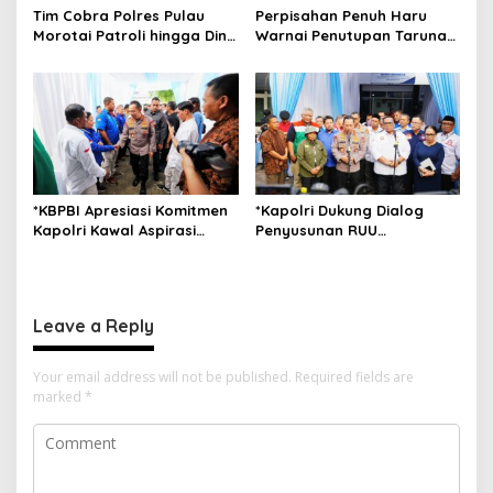
Tim Cobra Polres Pulau
Perpisahan Penuh Haru
Morotai Patroli hingga Dini
Warnai Penutupan Taruna
Hari, Cegah Miras dan
Bakti Akpol di Tidore
Gangguan Kamtibmas
Kepulauan
*KBPBI Apresiasi Komitmen
*Kapolri Dukung Dialog
Kapolri Kawal Aspirasi
Penyusunan RUU
dalam Pembahasan RUU
Ketenagakerjaan, Siap Jadi
Ketenagakerjaan*
Jembatan Aspirasi Buruh*
Leave a Reply
Your email address will not be published.
Required fields are
marked
*