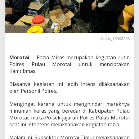
e
k
t
o
r
M
o
Oplus_16908288
r
o
t
Morotai –
Razia Miras merupakan kegiatan rutin
a
i
Polres Pulau Morotai untuk menciptakan
T
Kamtibmas.
i
m
Biasanya kegiatan ini lebih intens dilaksanakan
u
oleh Personil Polres.
r
A
m
Mengingat karena untuk menghindari maraknya
a
minuman keras yang beredar di Kabupaten Pulau
n
Morotai, maka Polsek jajaran Polres Pulau Morotai
k
saat ini intentens melaksanakan kegiatan razia.
a
n
2
Malam ini, Subsektor Morotai Timur melaksanakan