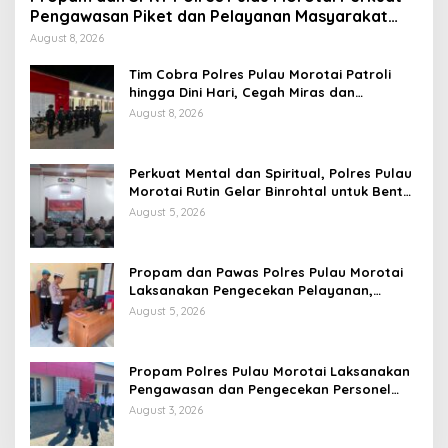
Pengawasan Piket dan Pelayanan Masyarakat
Selama 1×24 Jam
August 8, 2026
Tim Cobra Polres Pulau Morotai Patroli
hingga Dini Hari, Cegah Miras dan
Gangguan Kamtibmas
August 8, 2026
Perkuat Mental dan Spiritual, Polres Pulau
Morotai Rutin Gelar Binrohtal untuk Bentuk
Personel Berintegritas
August 5, 2026
Propam dan Pawas Polres Pulau Morotai
Laksanakan Pengecekan Pelayanan,
Pastikan Masyarakat Mendapat
August 5, 2026
Pelayanan Optimal
Propam Polres Pulau Morotai Laksanakan
Pengawasan dan Pengecekan Personel
Saat Apel Serah Terima Piket Fungsi
August 3, 2026