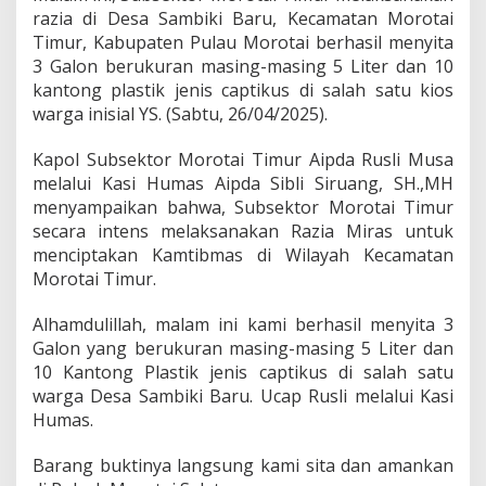
5
razia di Desa Sambiki Baru, Kecamatan Morotai
L
Timur, Kabupaten Pulau Morotai berhasil menyita
i
3 Galon berukuran masing-masing 5 Liter dan 10
t
e
kantong plastik jenis captikus di salah satu kios
r
warga inisial YS. (Sabtu, 26/04/2025).
C
a
Kapol Subsektor Morotai Timur Aipda Rusli Musa
p
melalui Kasi Humas Aipda Sibli Siruang, SH.,MH
T
i
menyampaikan bahwa, Subsektor Morotai Timur
k
secara intens melaksanakan Razia Miras untuk
u
menciptakan Kamtibmas di Wilayah Kecamatan
s
Morotai Timur.
Alhamdulillah, malam ini kami berhasil menyita 3
Galon yang berukuran masing-masing 5 Liter dan
10 Kantong Plastik jenis captikus di salah satu
warga Desa Sambiki Baru. Ucap Rusli melalui Kasi
Humas.
Barang buktinya langsung kami sita dan amankan