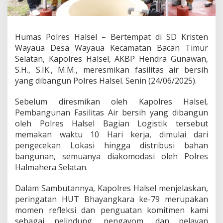
7
9
,
P
Humas Polres Halsel – Bertempat di SD Kristen
o
Wayaua Desa Wayaua Kecamatan Bacan Timur
l
r
Selatan, Kapolres Halsel, AKBP Hendra Gunawan,
e
S.H., S.IK., M.M., meresmikan fasilitas air bersih
s
yang dibangun Polres Halsel. Senin (24/06/2025).
H
a
Sebelum diresmikan oleh Kapolres Halsel,
l
s
Pembangunan Fasilitas Air bersih yang dibangun
e
oleh Polres Halsel Bagian Logistik tersebut
l
memakan waktu 10 Hari kerja, dimulai dari
R
pengecekan Lokasi hingga distribusi bahan
e
bangunan, semuanya diakomodasi oleh Polres
s
m
Halmahera Selatan.
i
k
Dalam Sambutannya, Kapolres Halsel menjelaskan,
a
peringatan HUT Bhayangkara ke-79 merupakan
n
momen refleksi dan penguatan komitmen kami
F
a
sebagai pelindung, pengayom, dan pelayan