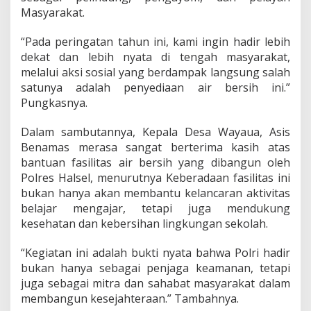
s
Masyarakat.
i
l
“Pada peringatan tahun ini, kami ingin hadir lebih
i
dekat dan lebih nyata di tengah masyarakat,
t
a
melalui aksi sosial yang berdampak langsung salah
s
satunya adalah penyediaan air bersih ini.”
A
Pungkasnya.
i
r
Dalam sambutannya, Kepala Desa Wayaua, Asis
B
e
Benamas merasa sangat berterima kasih atas
r
bantuan fasilitas air bersih yang dibangun oleh
s
Polres Halsel, menurutnya Keberadaan fasilitas ini
i
bukan hanya akan membantu kelancaran aktivitas
h
d
belajar mengajar, tetapi juga mendukung
i
kesehatan dan kebersihan lingkungan sekolah.
D
e
“Kegiatan ini adalah bukti nyata bahwa Polri hadir
s
bukan hanya sebagai penjaga keamanan, tetapi
a
W
juga sebagai mitra dan sahabat masyarakat dalam
a
membangun kesejahteraan.” Tambahnya.
y