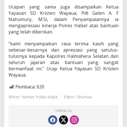
a
Ucapan yang sama juga disampaikan Ketua
u
Yayasan SD Kristen Wayaua, Pdt Gelen A. F
a
Nahumury, M.Si, dalam Penyampaiannya ia
mengapresiasi kinerja Polres Halsel atas bantuan
yang telah diberikan.
“kami menyampaikan rasa terima kasih yang
sebesar-besarnya dan apresiasi yang setulus-
tulusnya kepada Kapolres Halmahera Selatan dan
seluruh jajaran atas bantuan yang sangat
bermanfaat ini.” Ucap Ketua Yayasan SD Kristen
Wayaua.
Pembaca:
620
Writer: Humas Polda Malut
Editor: Sihumas
Follow Us