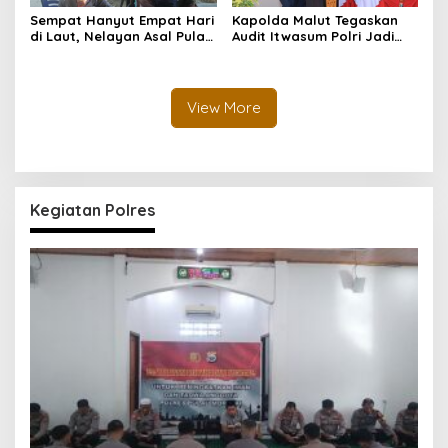
Sempat Hanyut Empat Hari
Kapolda Malut Tegaskan
di Laut, Nelayan Asal Pulau
Audit Itwasum Polri Jadi
Gebe Ditemukan Selamat di
Momentum Perkuat
Pantai Tawakali Morotai
Akuntabilitas dan Kinerja
Utara
View More
Kegiatan Polres