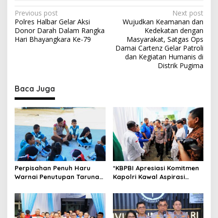
P
Previous post
Next post
Polres Halbar Gelar Aksi
Wujudkan Keamanan dan
o
Donor Darah Dalam Rangka
Kedekatan dengan
s
Hari Bhayangkara Ke-79
Masyarakat, Satgas Ops
Damai Cartenz Gelar Patroli
t
dan Kegiatan Humanis di
Distrik Pugima
n
a
Baca Juga
v
i
g
a
t
i
Perpisahan Penuh Haru
*KBPBI Apresiasi Komitmen
o
Warnai Penutupan Taruna
Kapolri Kawal Aspirasi
Bakti Akpol di Tidore
dalam Pembahasan RUU
n
Kepulauan
Ketenagakerjaan*