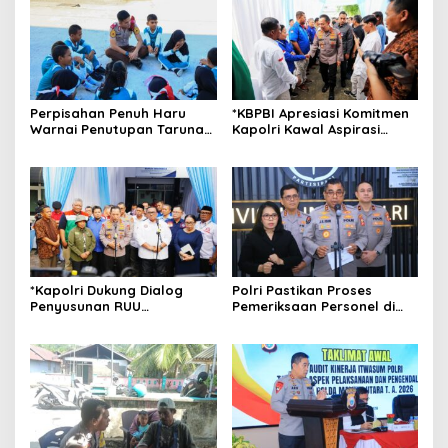
Perpisahan Penuh Haru
*KBPBI Apresiasi Komitmen
Warnai Penutupan Taruna
Kapolri Kawal Aspirasi
Bakti Akpol di Tidore
dalam Pembahasan RUU
Kepulauan
Ketenagakerjaan*
*Kapolri Dukung Dialog
Polri Pastikan Proses
Penyusunan RUU
Pemeriksaan Personel di
Ketenagakerjaan, Siap Jadi
Aceh Dilaksanakan Secara
Jembatan Aspirasi Buruh*
Profesional dan
Transparan