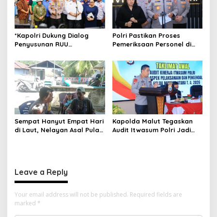
*Kapolri Dukung Dialog
Polri Pastikan Proses
Penyusunan RUU
Pemeriksaan Personel di
Ketenagakerjaan, Siap Jadi
Aceh Dilaksanakan Secara
Jembatan Aspirasi Buruh*
Profesional dan
Transparan
Sempat Hanyut Empat Hari
Kapolda Malut Tegaskan
di Laut, Nelayan Asal Pulau
Audit Itwasum Polri Jadi
Gebe Ditemukan Selamat di
Momentum Perkuat
Pantai Tawakali Morotai
Akuntabilitas dan Kinerja
Utara
Leave a Reply
Your email address will not be published.
Required fields are
marked
*