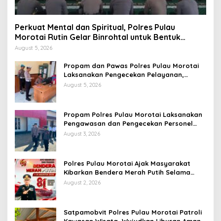
Perkuat Mental dan Spiritual, Polres Pulau
Morotai Rutin Gelar Binrohtal untuk Bentuk
Personel Berintegritas
August 5, 2026
Propam dan Pawas Polres Pulau Morotai
Laksanakan Pengecekan Pelayanan,
Pastikan Masyarakat Mendapat
August 5, 2026
Pelayanan Optimal
Propam Polres Pulau Morotai Laksanakan
Pengawasan dan Pengecekan Personel
Saat Apel Serah Terima Piket Fungsi
August 3, 2026
Polres Pulau Morotai Ajak Masyarakat
Kibarkan Bendera Merah Putih Selama
Bulan Kemerdekaan
August 2, 2026
Satpamobvit Polres Pulau Morotai Patroli