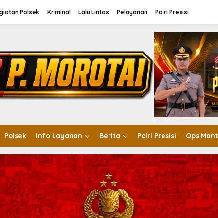
giatan Polsek
Kriminal
Lalu Lintas
Pelayanan
Polri Presisi
Polsek
Info Layanan
Berita
Polri Presisi
Ops Mant