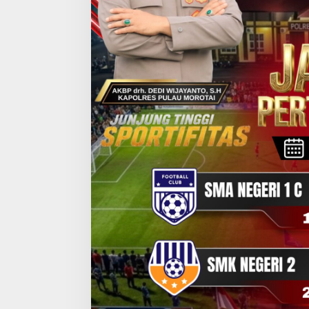
R
A
M
A
T
I
S
,
T
U
R
N
A
M
E
N
P
E
L
A
J
A
R
B
H