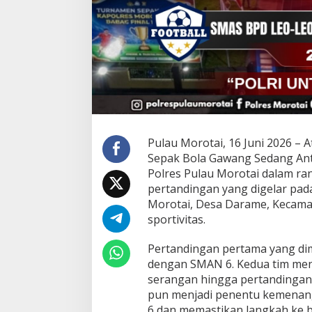
A
Y
A
N
G
K
A
R
A
K
E
-
Pulau Morotai, 16 Juni 2026 –
8
Sepak Bola Gawang Sedang Anta
0
Polres Pulau Morotai dalam r
M
pertandingan yang digelar pada
A
K
Morotai, Desa Darame, Kecama
I
sportivitas.
N
S
Pertandingan pertama yang di
E
dengan SMAN 6. Kedua tim men
N
G
serangan hingga pertandingan 
I
pun menjadi penentu kemenang
T
6 dan memastikan langkah ke b