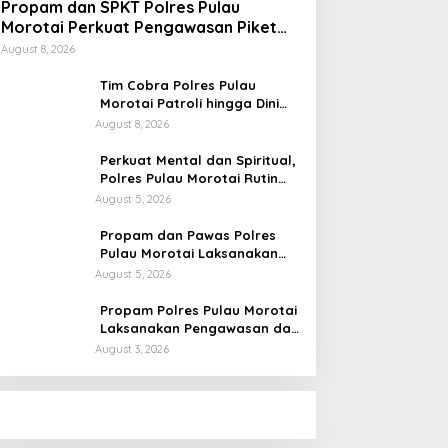
Propam dan SPKT Polres Pulau
Morotai Perkuat Pengawasan Piket
dan Pelayanan Masyarakat Selama
August 8, 2026
1×24 Jam
Tim Cobra Polres Pulau
Morotai Patroli hingga Dini
Hari, Cegah Miras dan
August 8, 2026
Gangguan Kamtibmas
Perkuat Mental dan Spiritual,
Polres Pulau Morotai Rutin
Gelar Binrohtal untuk Bentuk
August 5, 2026
Personel Berintegritas
Propam dan Pawas Polres
Pulau Morotai Laksanakan
Pengecekan Pelayanan,
August 5, 2026
Pastikan Masyarakat
Mendapat Pelayanan Optimal
Propam Polres Pulau Morotai
Laksanakan Pengawasan dan
Pengecekan Personel Saat
August 3, 2026
Apel Serah Terima Piket
Fungsi