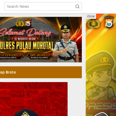
close
ap Brata